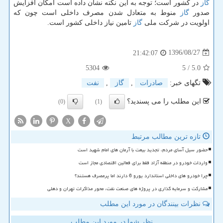
گاز
در كشور است؛ توجه به این نكته نشان داده است امكان افزایش
صدور
گاز
منوط به متعادل شدن مصرف داخلی است چون كه
اولویت در شركت ملی
گاز
تامین نیاز داخلی كشور است.
1396/08/27
21:42:07
5304
/ 5
5.0
تگهای خبر:
صادرات
,
گاز
,
نفت
این مطلب را می پسندید؟
(0)
(1)
X
تازه ترین مطالب مرتبط
حضور سیل آسای مردم، تجدید بیعت با آرمان های امام شهید است
واردات خودرو در منطقه آزاد فقط برای فعالین اقتصادی مجاز است
چرا خودرو های داخلی استاندارد یورو 6 دارند اما پرمصرف هستند؟
مشارکت و سرمایه گذاری در پروژه های صنعت نفت، محور مذاکرات تهران و دهلی
نظرات بینندگان در مورد این مطلب
نظر شما در مورد این مطلب