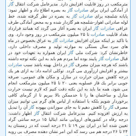
مترمكعب در روز قابلیت افزایش دارد. مدیرعامل شركت انتقال
گاز
از آمادگی ایران برای
صادرات
گاز
به بصره اطلاع داد و اظهار نمود:
پایانه شلمچه برای
صادرات
گاز
به بصره در نظر گرفته شده، خط
لوله صادراتی اهواز-شلمچه هم گازدار شده و به محض آمادگی طرف
عراقی
صادرات
گاز
ایران به بصره آغاز می گردد كه همانند قرارداد
بغداد قابلیت
صادرات
تا ۲۵ میلیون مترمكعب در روز وجود دارد. وی
با تاكید بر اینكه میزان افزایش
صادرات
گاز
به عراق بخصوص در ماه
های سرد سال بستگی به موازنه تولید و مصرف داخلی دارد،
خاطرنشان كرد: شركت ملی
گاز
ایران همواره به تعهدات خود در
قبال
صادرات
گاز
پایبند بوده اما مردم هم باید به این نكته توجه داشته
باشند كه هرچه میزان مصرف
گاز
در داخل بهینه باشد سبب
صادرات
بیشتر و افزایش ارزآوری می گردد. توكلی ادامه داد: به ازای هر یك
درجه كاهش میزان حرارت در منازل و مكان های عمومی، صرفه
جویی برابر یك فاز عسلویه یعنی ۲۰ تا ۲۵ میلیون مترمكعب انجام
می شود، همه ما باید به این نكته دقت كنیم كه لازم نیست حرارت
منازل و ساختمان ها را تا حدممكن بالا ببریم تا از گرمای كافی
برخوردار شویم بلكه با استفاده از لباس های گرم می توانیم میزان
مصرف
گاز
را كاهش دهیم تا به جای سوزاندن بیهوده
گاز
آن را تبدیل
به ارزش افزوده كنیم. مدیرعامل شركت انتقال
گاز
اظهار داشت:
درجه رفاه در كشورهای اروپایی مانند ایتالیا ۱۵ درجه سانتی گراد
تعیین شده اما در ایران بین ۱۹ تا ۲۱ درجه است كه در زمستان به
۲۴ تا ۲۶ درجه هم می رسد كه این امر نشان دهنده مصرف بی رویه