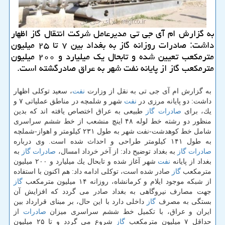
به گزارش ام آی جی تی مدیرعامل شركت انتقال گاز اظهار
داشت: صادرات روزانه گاز به بغداد بین ۷ تا ۲۵ میلیون
مترمكعب تعیین شده و تابحال یك میلیارد و ۲۰۰ میلیون
مترمكعب گاز از پایانه نفت شهر به عراق صادرگشته است.
به گزارش ام آی جی تی به نقل از وزارت
نفت
، سعید توكلی اظهار
داشت: دو پایانه مرزی در
نفت
شهر و شلمچه در مناطق عملیاتی ۷ و
یك، برای
صادرات
گاز
طبیعی به عراق اختصاص یافته اند كه بدین
منظور دو رشته خط لوله ۴۸ اینچ منشعب از خط ششم سراسری
شامل خط كوهدشت-نفت شهر به طول ۲۳۱ كیلومتر و اهواز-شملچه
به طول ۱۴۱ كیلومتر طراحی و احداث شده است. وی درباره
صادرات
گاز
به بغداد توضیح داد: از آخر خرداد امسال،
صادرات
گاز
به
بغداد از پایانه
نفت
شهر آغاز شده و تابحال یك میلیارد و ۲۰۰ میلیون
مترمكعب
گاز
صادر شده است، توكلی ادامه داد: هم اكنون با استفاده
از شبكه موجود ایلام و كرمانشاه، روزانه ۱۴ میلیون مترمكعب
گاز
جهت مصارف نیروگاهی به بغداد صادر می گردد كه افزایش آن
بستگی به مصرف
گاز
داخلی دارد با این حال، بر مبنای قرارداد بین
ایران و عراق، با تكمیل خط ششم سراسری میزان
صادرات
از
حداقل ۷ میلیون مترمكعب
گاز
شروع می گردد و تا ۲۵ میلیون