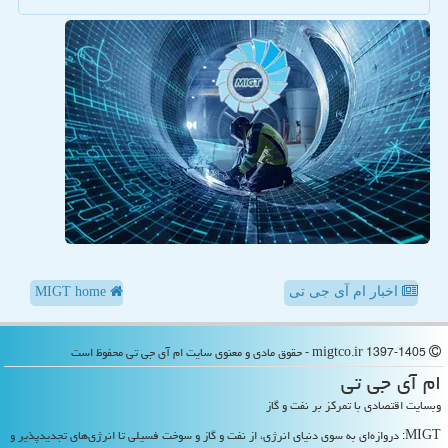
اخبار ام آی جی تی
MIGT home
migtco.ir 1397-1405 - حقوق مادی و معنوی سایت ام آی جی تی محفوظ است
ام آی جی تی
وبسایت اقتصادی با تمرکز بر نفت و گاز
MIGT: دروازه‌ای به سوی دنیای انرژی، از نفت و گاز و سوخت فسیلی تا انرژی‌های تجدیدپذیر و