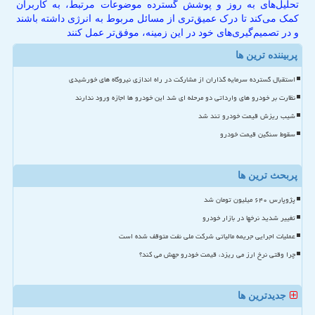
تحلیل‌های به روز و پوشش گسترده موضوعات مرتبط، به کاربران
کمک می‌کند تا درک عمیق‌تری از مسائل مربوط به انرژی داشته باشند
و در تصمیم‌گیری‌های خود در این زمینه، موفق‌تر عمل کنند
پربیننده ترین ها
استقبال گسترده سرمایه گذاران از مشارکت در راه اندازی نیروگاه های خورشیدی
نظارت بر خودرو های وارداتی دو مرحله ای شد این خودرو ها اجازه ورود ندارند
شیب ریزش قیمت خودرو تند شد
سقوط سنگین قیمت خودرو
پربحث ترین ها
پژوپارس ۶۴۰ میلیون تومان شد
تغییر شدید نرخها در بازار خودرو
عملیات اجرایی جریمه مالیاتی شرکت ملی نفت متوقف شده است
چرا وقتی نرخ ارز می ریزد، قیمت خودرو جهش می کند؟
جدیدترین ها