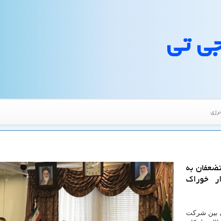
جی تی
نرژی
ضعفان به
ار خوراك
ی بین شركت