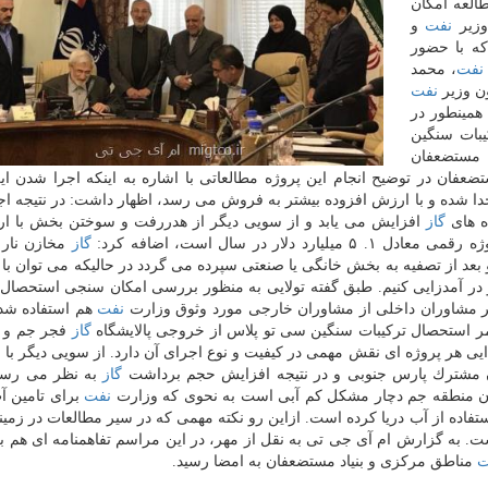
العه امكان
وزیر
نفت
و
كه با حضور
نفت
، محمد
ن وزیر
نفت
همینطور در
یبات سنگین
بنیاد مستضعفان
تضعفان در توضیح انجام این پروژه مطالعاتی با اشاره به اینكه اجرا شدن ای
ا شده و با ارزش افزوده بیشتر به فروش می رسد، اظهار داشت: در نتیجه اج
ه های
گاز
افزایش می یابد و از سویی دیگر از هدررفت و سوختن بخش با 
ار در سال است، اضافه كرد:
گاز
مخازن نار 
بعد از تصفیه به بخش خانگی یا صنعتی سپرده می گردد در حالیكه می توان با 
در آمدزایی كنیم. طبق گفته تولایی به منظور بررسی امكان سنجی استحصال 
ر مشاوران داخلی از مشاوران خارجی مورد وثوق وزارت
نفت
هم استفاده شد
مر استحصال تركیبات سنگین سی تو پلاس از خروجی پالایشگاه
گاز
فجر جم و ه
ی هر پروژه ای نقش مهمی در كیفیت و نوع اجرای آن دارد. از سویی دیگر با ع
دان مشترك پارس جنوبی و در نتیجه افزایش حجم برداشت
گاز
به نظر می رسد
ن منطقه جم دچار مشكل كم آبی است به نحوی كه وزارت
نفت
برای تامین 
تفاده از آب دریا كرده است. ازاین رو نكته مهمی كه در سیر مطالعات در زمین
 است. به گزارش ام آی جی تی به نقل از مهر، در این مراسم تفاهمنامه ای هم ب
ت
مناطق مركزی و بنیاد مستضعفان به امضا رسید.