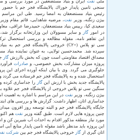
ملی
نفت
ایران و بنیاد مستضعفین در مورد بررسی و مط
سنجی تامین پایدار خوراك پالایشگاه فجر جم با حضور 
رئیس بنیاد مستضعفان به امضا رسید. طی این مراسم 
بیژن زنگنه، وزیر
نفت
، مرضیه شاهدایی، قائم مقام وزیر
سعیدی كیا، رییس بنیاد مستضعفان، حمیدرضا عراقی، معاو
در امور
گاز
و سایر مسوولان این وزارتخانه برگزار شد، 
این تفاهم نامه، مقوله مطالعه و بررسی استحصال ترك
سی تو پلاس (+C۲) خروجی پالایشگاه فجر جم به 
سپرده شد. محمدحسین تولایی، به عنوان نماینده بنیاد مس
مصداق اقتصاد مقاومتی است چون كه بخش باارزش
گاز
جد
پروژه میزان مشاركت بخش خصوصی، و
صادرات
فرآورد
جلوگیری می گردد. وی با بیان اینكه آورده اجرای این پروژه رقمی معادل ۱. ۵ میلیارد دل
استحصال شده و به پالایشگاه فجز جم فرستاده می گردد و 
پالایشگاه جدید بخش با ارزش این
گاز
را جداسازی كرده و 
سنگین سی تو پلاس خروجی از پالایشگاه فجر جم علاوه ب
بیژن زنگنه، وزیر
نفت
در این مراسم با اشاره به اهمیت ا
جداسازی اتان، اظهار داشت: گزارش ها و بررسی های ابتدای
جایگاه پالایشگاه فجر جم و البته توسعه روز افزون می
چنین پروژه هایی لازم است. طبق گفته وزیر
نفت
هم اكنو
مورد نیاز منطقه مذكور اقدام به احداث آب شیرین كن و اس
این پروژه باید مدنظر باشد مقوله تامین پایدار منابع آبی
اتان گیری از
گاز
خروجی پالایشگاه فجر جم بین
شركت نف