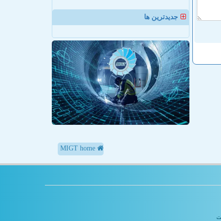
جدیدترین ها
MIGT home
یت