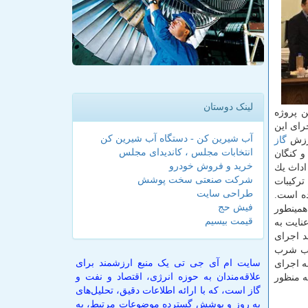
لینک دوستان
ن پروژه
رای این
آب شیرین کن - دستگاه آب شیرین کن
ارزش
گاز
انتخابات مجلس ، کاندیدای مجلس
و كنگان
خرید و فروش خودرو
اداث یك
شرکت صنعتی سخت پوشش
تركیبات
طراحی سایت
ه است.
فیش حج
مینطور
قیمت بیسیم
نایت به
 اجرای
آب شرب
سایت ام آی جی تی یک منبع ارزشمند برای
ه اجرای
علاقه‌مندان به حوزه انرژی، اقتصاد و نفت و
ه منظور
گاز است، که با ارائه اطلاعات دقیق، تحلیل‌های
به روز و پوشش گسترده موضوعات مرتبط، به