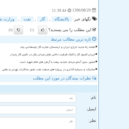
1396/08/29
11:39:44
تگهای خبر:
پالایشگاه
,
گاز
,
نفت
,
وزارت ن
این مطلب را می پسندید؟
(0)
(1)
تازه ترین مطالب مرتبط
نقشه راه جدید انرژی ایران و ارمنستان تجارت گاز توسعه می یابد
جبران کمبود گاز با کمک ظرفیت داخلی نقش میدان بلال در تأمین گاز پایدار
حضور سیل آسای مردم، تجدید بیعت با آرمان های امام شهید است
مشارکت و سرمایه گذاری در پروژه های صنعت نفت، محور مذاکرات تهران و دهلی
نظرات بینندگان در مورد این مطلب
ن
نام:
ایمیل:
نظر: