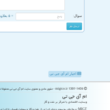
سوال:
= ۵ بعلاوه ۵
اخبار ام آی جی تی
migtco.ir 1397-1405 - حقوق مادی و معنوی سایت ام آی جی تی محفوظ است
ام آی جی تی
وبسایت اقتصادی با تمرکز بر نفت و گاز
MIGT: دروازه‌ای به سوی دنیای انرژی، از نفت و گاز و سوخت فسیلی تا انرژی