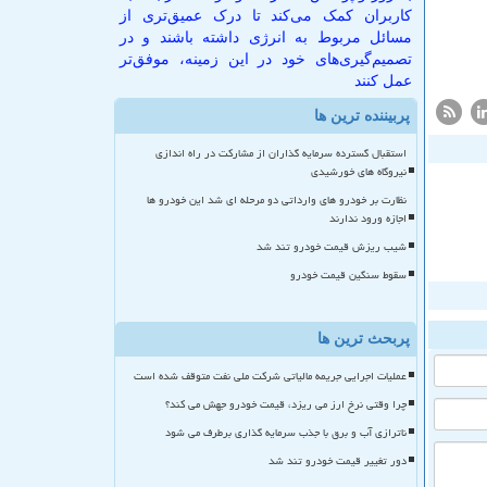
کاربران کمک می‌کند تا درک عمیق‌تری از
مسائل مربوط به انرژی داشته باشند و در
تصمیم‌گیری‌های خود در این زمینه، موفق‌تر
عمل کنند
پربیننده ترین ها
استقبال گسترده سرمایه گذاران از مشارکت در راه اندازی
نیروگاه های خورشیدی
نظارت بر خودرو های وارداتی دو مرحله ای شد این خودرو ها
اجازه ورود ندارند
شیب ریزش قیمت خودرو تند شد
سقوط سنگین قیمت خودرو
پربحث ترین ها
عملیات اجرایی جریمه مالیاتی شرکت ملی نفت متوقف شده است
چرا وقتی نرخ ارز می ریزد، قیمت خودرو جهش می کند؟
ناترازی آب و برق با جذب سرمایه گذاری برطرف می شود
دور تغییر قیمت خودرو تند شد