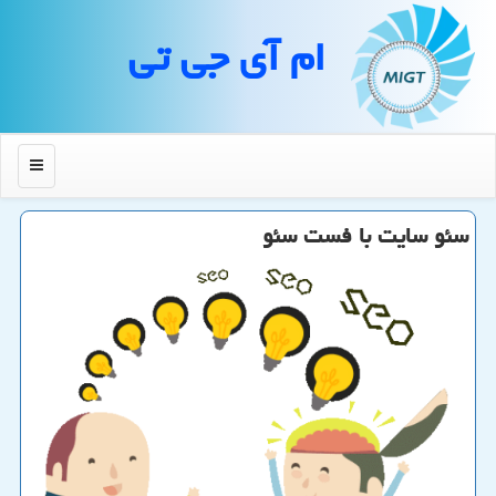
ام آی جی تی
منو
سئو سایت با فست سئو