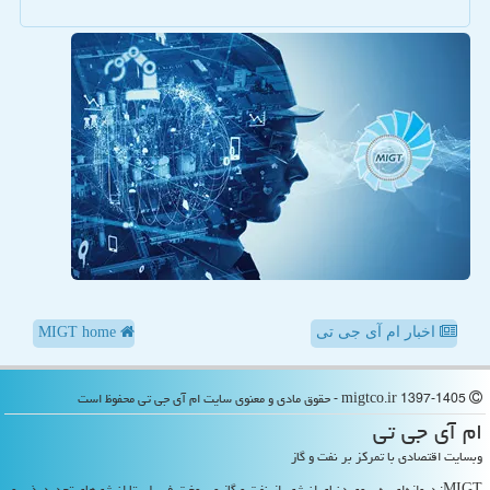
اخبار ام آی جی تی
MIGT home
migtco.ir 1397-1405 - حقوق مادی و معنوی سایت ام آی جی تی محفوظ است
ام آی جی تی
وبسایت اقتصادی با تمرکز بر نفت و گاز
MIGT: دروازه‌ای به سوی دنیای انرژی، از نفت و گاز و سوخت فسیلی تا انرژی‌های تجدیدپذیر و