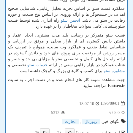
عملکرد فست سئو بر اساس تجزیه تحلیل رقابتی، شناسایی صحیح
اهداف در جستجوگر ها و ارائه ورودی بر اساس نوع صنعت و حوزه
رقابت در سئو می باشد.
انجمن سئو
راه اندازی شده توسط فست
سئو پشتیبانی کامل سوالات مخاطبان را بر عهده دارد.
فست سئو متمرکز بر رضایت بلند مدت مشتری، ایجاد اعتماد و
داشتن دانش گسترده ای از بازار محلی و موفق در ارزیابی و
شناسایی نقاط ضعف و عملکرد وب سایت، همواره با تعریف یک
مسیر روشن از موفقیت برای پروژه های خود و دانش گسترده در
ارائه راه حل های کامل و تخصصی سئو با مزایای بی حد و حصر و
شتاب عملکرد در بازار رقابتی سعی در ارائه
خدمات سئو
تخصصی و
مشاوره سئو
برای کسب و کارهای بزرگ و کوچک داشته است.
جهت مشاهده نمونه کار های انجام شده و در دست اجرا، به سایت
Fastseo.ir
مراجعه نمایید.
1396/09/01
18:07:10
5312
/ 5
5.0
تگهای خبر:
رپورتاژ
,
تجارت
این مطلب را می پسندید؟
(0)
(1)