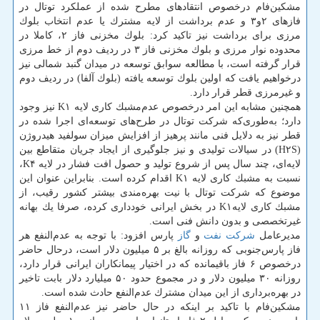
مشكین‌فام درخصوص انتقادهای مطرح شده از عملكرد توتال در
فازهای ۲و۳ و عدم برداشت از لایه مشترك یا عدم انتخاب بلوك
مرزی برای برداشت نیز تاكید كرد: بلوك مخزنی فاز ۲، كاملا در
محدوده نوار مرزی و بلوك مخزنی فاز ۳ در ردیف دوم از خط مرزی
قرار گرفته است، با مطالعه سوابق توسعه در میدان گنبد شمالی نیز
درخواهیم یافت كه اولین بلوك توسعه یافته (بلوك آلفا) در ردیف دوم
و غیر‌مرزی قطر قرار دارد.
همچنین مشابه این امر درخصوص عدم‌مشبك كاری لایه K۱ نیز وجود
دارد؛ به‌طوری‌كه شركت توتال در طرح‌های توسعه‌ای اجرا شده در
قطر نیز به دلایل فنی مانند پرهیز از افزایش میزان سولفید هیدروژن
(H۲S) در سیالات تولیدی و نیز جلوگیری از ایجاد جریان متقاطع بین
لایه‌ای، چند سال پس از شروع تولید و حصول افت فشار در لایه K۴،
نسبت به مشبك كاری لایه K۱ اقدام كرده است. بنابراین عنوان این
موضوع كه شركت توتال با نیت بهره‌مندی بیشتر كشور رقیب، از
مشبك كاری لایهK۱ در بخش ایرانی خودداری كرده، صرفا یك بهانه
غیرتخصصی و بدون دانش فنی است.
مدیرعامل
شركت نفت
و
گاز
پارس افزود: با توجه به عدم‌النفع هر
فاز پارس‌جنوبی كه روزانه بالغ بر ۵ میلیون دلار است، درحال حاضر
درخصوص ۶ فاز باقیمانده كه در اختیار پیمانكاران ایرانی قرار دارد،
روزانه ۳۰ میلیون دلار و در مجموع حدود ۵۰ میلیارد دلار بابت تاخیر
در بهره‌برداری از این میدان مشترك عدم‌النفع حادث شده است.
مشكین‌فام با تاكید بر اینكه در حال حاضر نیز عدم‌النفع فاز ۱۱