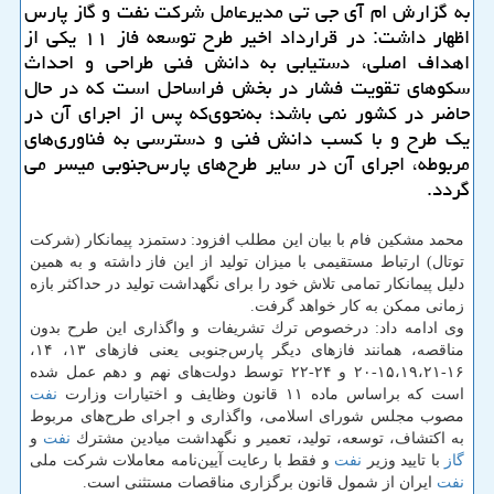
به گزارش ام آی جی تی مدیرعامل شركت نفت و گاز پارس
اظهار داشت: در قرارداد اخیر طرح توسعه فاز ۱۱ یكی از
اهداف اصلی، دستیابی به دانش ‌فنی طراحی و احداث
سكوهای تقویت فشار در بخش فراساحل است كه در حال
حاضر در كشور نمی باشد؛ به‌نحوی‌كه پس از اجرای آن در
یك طرح و با كسب دانش فنی و دسترسی به فناوری‌های
مربوطه، اجرای آن در سایر طرح‌های پارس‌جنوبی میسر می
گردد.
محمد مشكین فام با بیان این مطلب افزود: دستمزد پیمانكار (شركت
توتال) ارتباط مستقیمی با میزان تولید از این فاز داشته و به همین
دلیل پیمانكار تمامی تلاش خود را برای نگهداشت تولید در حداكثر بازه
زمانی ممكن به كار خواهد گرفت.
وی ادامه داد: درخصوص ترك تشریفات و واگذاری این طرح بدون
مناقصه، همانند فازهای دیگر پارس‌جنوبی یعنی فازهای ۱۳، ۱۴،
۱۶-۱۵،۱۹،۲۱-۲۰ و ۲۴-۲۲ توسط دولت‌های نهم و دهم عمل شده
است كه براساس ماده ۱۱ قانون وظایف و اختیارات وزارت
نفت
مصوب مجلس شورای اسلامی، واگذاری و اجرای طرح‌های مربوط
به اكتشاف، توسعه، تولید، تعمیر و نگهداشت میادین مشترك
نفت
و
گاز
با تایید وزیر
نفت
و فقط با رعایت آیین‌نامه معاملات شركت ملی
نفت
ایران از شمول قانون برگزاری مناقصات مستثنی است.