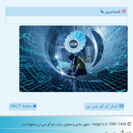
جدیدترین ها
اخبار ام آی جی تی
MIGT home
migtco.ir 1397-1405 - حقوق مادی و معنوی سایت ام آی جی تی محفوظ است