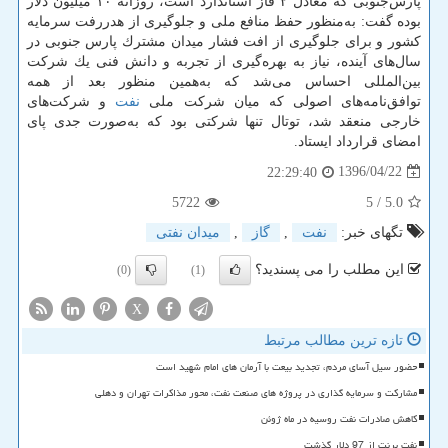
پارس‌جنوبی كه معادل ۲ فاز استاندارد است، روزانه ۱۰ میلیون دلار
بوده گفت: به‌منظور حفظ منافع ملی و جلوگیری از هدررفت سرمایه
كشور و برای جلوگیری از افت فشار میدان مشترك پارس جنوبی در
سال‌های آینده، نیاز به بهره‌گیری از تجربه و دانش فنی یك شركت
بین‌المللی احساس می‌شد كه به‌همین منظور بعد از همه
توافق‌نامه‌های اصولی كه میان شركت ملی
نفت
و شركت‌های
خارجی منعقد شد، توتال تنها شركتی بود كه به‌صورت جدی پای
امضای قرارداد ایستاد.
1396/04/22
22:29:40
5722
/ 5
5.0
تگهای خبر:
نفت
,
گاز
,
میدان نفتی
این مطلب را می پسندید؟
(0)
(1)
X
تازه ترین مطالب مرتبط
حضور سیل آسای مردم، تجدید بیعت با آرمان های امام شهید است
مشارکت و سرمایه گذاری در پروژه های صنعت نفت، محور مذاکرات تهران و دهلی
کاهش صادرات نفت روسیه در ماه ژوئن
نفت برنت از 97 دلار گذشت