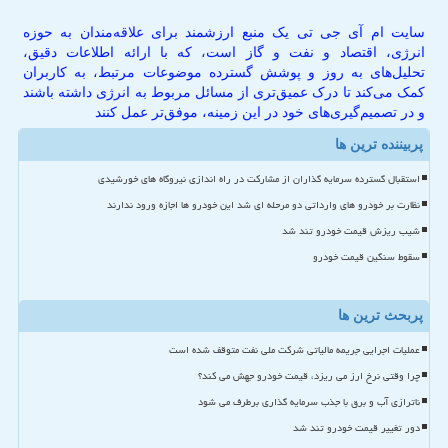
سایت ام آی جی تی یک منبع ارزشمند برای علاقه‌مندان به حوزه
انرژی، اقتصاد و نفت و گاز است، که با ارائه اطلاعات دقیق،
تحلیل‌های به روز و پوشش گسترده موضوعات مرتبط، به کاربران
کمک می‌کند تا درک عمیق‌تری از مسائل مربوط به انرژی داشته باشند
و در تصمیم‌گیری‌های خود در این زمینه، موفق‌تر عمل کنند
پربیننده ترین ها
استقبال گسترده سرمایه گذاران از مشارکت در راه اندازی نیروگاه های خورشیدی
نظارت بر خودرو های وارداتی دو مرحله ای شد این خودرو ها اجازه ورود ندارند
شیب ریزش قیمت خودرو تند شد
سقوط سنگین قیمت خودرو
پربحث ترین ها
عملیات اجرایی جریمه مالیاتی شرکت ملی نفت متوقف شده است
چرا وقتی نرخ ارز می ریزد، قیمت خودرو جهش می کند؟
ناترازی آب و برق با جذب سرمایه گذاری برطرف می شود
دور تغییر قیمت خودرو تند شد