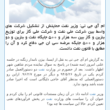
ام آی جی تی: وزیر نفت حمایتش از تشكیل شركت های
واسط بین شركت ملی نفت و شركت ملی گاز برای توزیع
بنزین و گاز بین سه هزار و ۵۰۰ جایگاه نفت و بنزین و دو
هزار و ۵۰۰ جایگه عرضه سی ان جی دفاع كرد و آن را
مطابق با قانون نفت دانست.
به گزارش ام آی جی تی به نقل از ایسنا، بیژن نامدار زنگنه در جلسه
علنی امروز (سه شنبه) در پاسخ به سوال نماینده مردم شاهین شهر
اظهار داشت: بعد از حضورم در وزارت
نفت
دو دستورالعمل صادر
كردم یكی در تاریخ ۹۴/۵/۲۶ و دیگر در مورخ ۹۶/۲/۷. ازاین رو
دستورالعملی كه مدنظر آقای حاجی دلیگانی است كه اخیرا صادر
شده باشد وجود ندارد.
وزیر
نفت
ادامه داد: در آن زمان مستندات قانونی ام را بیان كردم و
عنوان آن را سیاست های وزارت
نفت
در پخش فرآوردهای نفتی
تعیین كردم. حالا این سیاست ها چه بود؟