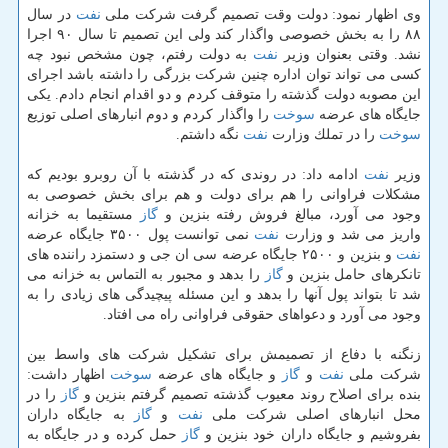
وی اظهار نمود: دولت وقت تصمیم گرفت شركت ملی
نفت
در سال
۸۸ را به بخش خصوصی واگذار كند ولی این تصمیم تا سال ۹۰ اجرا
نشد. وقتی بعنوان وزیر
نفت
به دولت رفتم، چون مشخص نبود چه
كسی می تواند توان اداره چنین شركت بزرگی را داشته باشد اجرای
این مصوبه دولت گذشته را متوقف كردم و دو اقدام انجام دادم. یكی
جایگاه های عرضه
سوخت
را واگذار كردم و دوم انبارهای اصلی توزیع
سوخت
را در تملك وزارت
نفت
نگه داشتم.
وزیر
نفت
ادامه داد: در روندی كه در گذشته با آن روبرو بودیم كه
مشكلات فراوانی را هم برای دولت و هم برای بخش خصوصی به
وجود می آورد، مبالغ فروش رفته بنزین و
گاز
مستقیما به خزانه
واریز می شد و وزارت
نفت
نمی توانست پول ۳۵۰۰ جایگاه عرضه
نفت
و بنزین و ۲۵۰۰ جایگاه عرضه سی ان جی و دستمزد راننده های
تانكرهای حامل بنزین و
گاز
را بدهد و مجبور به التماس به خزانه می
شد تا بتواند پول آنها را بدهد و این مسئله پیچیدگی های زیادی را به
وجود می آورد و دعواهای حقوقی فراوانی راه می افتاد.
زنگنه با دفاع از تصمیمش برای تشكیل شركت های واسط بین
شركت ملی
نفت
و
گاز
و جایگاه های عرضه
سوخت
اظهار داشت:
بنده برای اصلاح روند معیوب گذشته تصمیم گرفتم بنزین و
گاز
را در
محل انبارهای اصلی شركت ملی
نفت
و
گاز
به جایگاه داران
بفروشیم و جایگاه داران خود بنزین و
گاز
حمل كرده و در جایگاه به