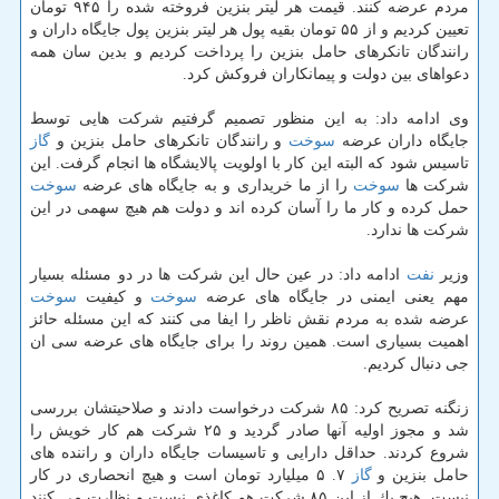
مردم عرضه كنند. قیمت هر لیتر بنزین فروخته شده را ۹۴۵ تومان
تعیین كردیم و از ۵۵ تومان بقیه پول هر لیتر بنزین پول جایگاه داران و
رانندگان تانكرهای حامل بنزین را پرداخت كردیم و بدین سان همه
دعواهای بین دولت و پیمانكاران فروكش كرد.
وی ادامه داد: به این منظور تصمیم گرفتیم شركت هایی توسط
جایگاه داران عرضه
سوخت
و رانندگان تانكرهای حامل بنزین و
گاز
تاسیس شود كه البته این كار با اولویت پالایشگاه ها انجام گرفت. این
شركت ها
سوخت
را از ما خریداری و به جایگاه های عرضه
سوخت
حمل كرده و كار ما را آسان كرده اند و دولت هم هیچ سهمی در این
شركت ها ندارد.
وزیر
نفت
ادامه داد: در عین حال این شركت ها در دو مسئله بسیار
مهم یعنی ایمنی در جایگاه های عرضه
سوخت
و كیفیت
سوخت
عرضه شده به مردم نقش ناظر را ایفا می كنند كه این مسئله حائز
اهمیت بسیاری است. همین روند را برای جایگاه های عرضه سی ان
جی دنبال كردیم.
زنگنه تصریح كرد: ۸۵ شركت درخواست دادند و صلاحیتشان بررسی
شد و مجوز اولیه آنها صادر گردید و ۲۵ شركت هم كار خویش را
شروع كردند. حداقل دارایی و تاسیسات جایگاه داران و راننده های
حامل بنزین و
گاز
۷. ۵ میلیارد تومان است و هیچ انحصاری در كار
نیست. هیچ یك از این ۸۵ شركت هم كاغذی نیست و نظارت می كنند