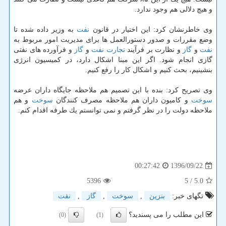
و هیچ دلالی هم وجود ندارد.
وی خاطرنشان كرد: این اختیار در قانون
نفت
به وزیر داده شده تا
وضع مقررات و صدور دستورالعمل ها برای مدیریت امور مربوط به
نفت
و
گاز
و نظارت بر فرآیند
تجارت
نفت
و
گاز
و فرآورده های نفتی
گازی انجام شود. اگر این مبنا اشكال دارد، در كمیسیون انرژی
بنشینیم، بحث كنیم و اشكال كار را رفع كنیم.
وی تصریح كرد: بنده با این تصمیم هم ملاحظه جایگاه داران عرضه
سوخت
و كامیون داران هم ملاحظه مصرف كنندگان
سوخت
و هم
ملاحظه دولت را در نظر گرفتم و نمی توانستم یك طرفه اقدام كنم.
1396/09/22
00:27:42
5396
/ 5
5.0
تگهای خبر:
بنزین
,
سوخت
,
گاز
,
نفت
این مطلب را می پسندید؟
(0)
(1)