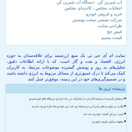
آب شیرین کن - دستگاه آب شیرین کن
انتخابات مجلس ، کاندیدای مجلس
خرید و فروش خودرو
شرکت صنعتی سخت پوشش
طراحی سایت
فیش حج
قیمت بیسیم
سایت ام آی جی تی یک منبع ارزشمند برای علاقه‌مندان به حوزه
انرژی، اقتصاد و نفت و گاز است، که با ارائه اطلاعات دقیق،
تحلیل‌های به روز و پوشش گسترده موضوعات مرتبط، به کاربران
کمک می‌کند تا درک عمیق‌تری از مسائل مربوط به انرژی داشته باشند
و در تصمیم‌گیری‌های خود در این زمینه، موفق‌تر عمل کنند
پربیننده ترین ها
استقبال گسترده سرمایه گذاران از مشارکت در راه اندازی نیروگاه های خورشیدی
نظارت بر خودرو های وارداتی دو مرحله ای شد این خودرو ها اجازه ورود ندارند
شیب ریزش قیمت خودرو تند شد
سقوط سنگین قیمت خودرو