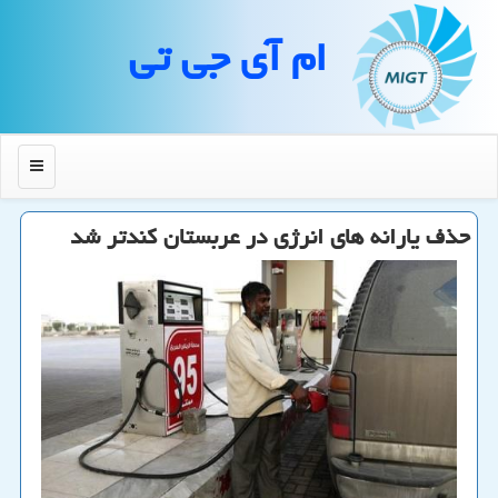
ام آی جی تی
منو
حذف یارانه های انرژی در عربستان كندتر شد