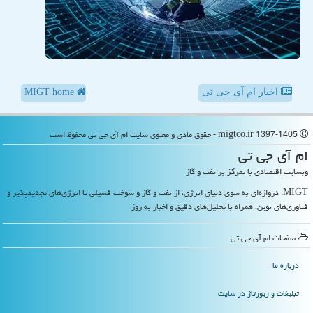
اخبار ام آی جی تی
MIGT home
migtco.ir 1397-1405 - حقوق مادی و معنوی سایت ام آی جی تی محفوظ است
ام آی جی تی
وبسایت اقتصادی با تمرکز بر نفت و گاز
MIGT: دروازه‌ای به سوی دنیای انرژی، از نفت و گاز و سوخت فسیلی تا انرژی‌های تجدیدپذیر و
فناوری‌های نوین، همراه با تحلیل‌های دقیق و اخبار به روز
صفحات ام آی جی تی
درباره ما
تبلیغات و رپورتاژ در سایت