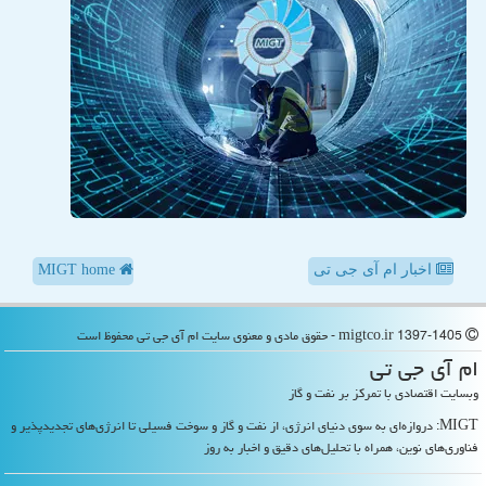
اخبار ام آی جی تی
MIGT home
migtco.ir 1397-1405 - حقوق مادی و معنوی سایت ام آی جی تی محفوظ است
ام آی جی تی
وبسایت اقتصادی با تمرکز بر نفت و گاز
MIGT: دروازه‌ای به سوی دنیای انرژی، از نفت و گاز و سوخت فسیلی تا انرژی‌های تجدیدپذیر و
فناوری‌های نوین، همراه با تحلیل‌های دقیق و اخبار به روز