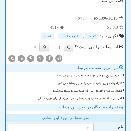
افت می كنند.
1396/10/13
21:35:32
4917
/ 5
5.0
تگهای خبر:
تولید
,
قیمت نفت
,
نفت
این مطلب را می پسندید؟
(0)
(1)
X
تازه ترین مطالب مرتبط
چرا وقتی نرخ ارز می ریزد، قیمت خودرو جهش می کند؟
ناترازی آب و برق با جذب سرمایه گذاری برطرف می شود
اتصال سومین واحد بخار نیروگاه فردوسی به شبکه برق کشور
افزایش سقف تسهیلات تجدیدپذیرها و حمایت ویژه از توان تولید داخلی
نظرات بینندگان در مورد این مطلب
نظر شما در مورد این مطلب
نام: