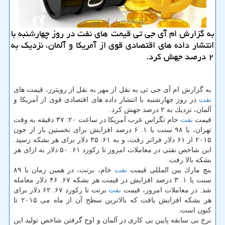
به گزارش ام آی جی تی قیمت های نفت در روز چهارشنبه با
انتشار داده های اقتصادی قوی از آمریكا و آلمان، نزدیك به
۲ درصد جهش كرد.
به گزارش ام آی جی تی به نقل از مهر به نقل از رویترز، قیمت های
نفت
در روز چهارشنبه با انتشار داده های اقتصادی قوی از آمریكا و
آلمان، نزدیك به ۲ درصد جهش كرد.
قیمت
نفت
خام تگزاس غرب آمریكا در ساعت ۲۰: ۳۷ دقیقه به وقت
تهران، با ۹۸ سنت یا ۱. ۶ درصد افزایش برای نخستین بار از جون
۲۰۱۵ از ۶۱ دلار فراتر رفت، و به ۶۱. ۳۵ دلار برای هر بشكه رسید.
این شاخص نفتی در معاملات امروز تا ركورد ۶۱. ۵۰ دلار به ازای هر
بشكه بالا رفت.
بنچ مارك بین المللی قیمت
نفت
خام، برنت، در همین زمان با ۸۹
سنت یا ۱. ۳ درصد افزایش در قیمت هر بشكه ۶۷. ۴۶ دلار معامله
شد. در معاملات امروز، قیمت
نفت
برنت تا ركورد ۶۷. ۶۲ دلار برای
هر بشكه افزایش یافت كه بالاترین سطح آن از ماه می ۲۰۱۵ تا
كنون است.
نرخ بی سابقه پایین بی كاری در آلمان و اوج گرفتن شاخص تولید این