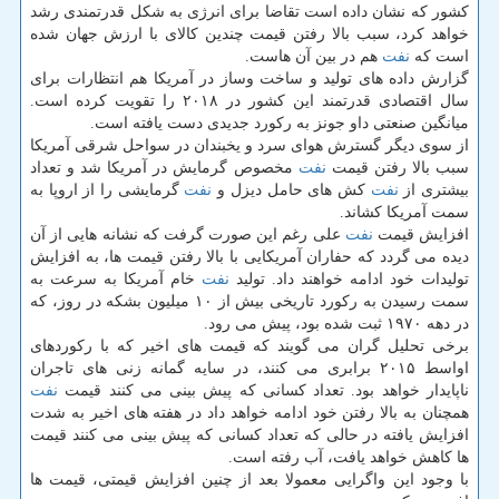
كشور كه نشان داده است تقاضا برای انرژی به شكل قدرتمندی رشد
خواهد كرد، سبب بالا رفتن قیمت چندین كالای با ارزش جهان شده
است كه
نفت
هم در بین آن هاست.
گزارش داده های تولید و ساخت وساز در آمریكا هم انتظارات برای
سال اقتصادی قدرتمند این كشور در ۲۰۱۸ را تقویت كرده است.
میانگین صنعتی داو جونز به ركورد جدیدی دست یافته است.
از سوی دیگر گسترش هوای سرد و یخبندان در سواحل شرقی آمریكا
سبب بالا رفتن قیمت
نفت
مخصوص گرمایش در آمریكا شد و تعداد
بیشتری از
نفت
كش های حامل دیزل و
نفت
گرمایشی را از اروپا به
سمت آمریكا كشاند.
افزایش قیمت
نفت
علی رغم این صورت گرفت كه نشانه هایی از آن
دیده می گردد كه حفاران آمریكایی با بالا رفتن قیمت ها، به افزایش
تولیدات خود ادامه خواهند داد. تولید
نفت
خام آمریكا به سرعت به
سمت رسیدن به ركورد تاریخی بیش از ۱۰ میلیون بشكه در روز، كه
در دهه ۱۹۷۰ ثبت شده بود، پیش می رود.
برخی تحلیل گران می گویند كه قیمت های اخیر كه با ركوردهای
اواسط ۲۰۱۵ برابری می كنند، در سایه گمانه زنی های تاجران
ناپایدار خواهد بود. تعداد كسانی كه پیش بینی می كنند قیمت
نفت
همچنان به بالا رفتن خود ادامه خواهد داد در هفته های اخیر به شدت
افزایش یافته در حالی كه تعداد كسانی كه پیش بینی می كنند قیمت
ها كاهش خواهد یافت، آب رفته است.
با وجود این واگرایی معمولا بعد از چنین افزایش قیمتی، قیمت ها