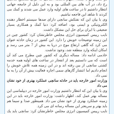
رخ داد، در آب های بین المللی بود و به این دلیل از جامعه جهانی
انتظار داشتیم تا در ساعت های اولیه وارد عمل می شدند و كمك می
كردند تا شاهد این فاجعه نباشیم.
وی با بیان این كه نفتكش سانچی دارای صدها سیستم اخطار دهنده
الكترونیكی و ایمنی بود، اضافه كرد: دنیا كمك و همكاری بسیار
ضعیفی با ایران برای حل این مشكل داشت.
نایب رییس كمیسیون انرژی مجلس خاطرنشان كرد: كشور چین در
این زمینه توضیحات خویش را دارد. این كشور در زمان حادثه عنوان
می كرد كه گاهی ارتفاع موج در دریا به بیش از 7 متر می رسد و
امكان اینكه وارد منطقه شد، وجود نداشت.
خادمی ادامه داد: مساله دیگری كه كشور چین مطرح می كند آن
است كه می دانستیم بعد از انفجار در ساعت های اولیه همه خدمه
كشتی سانچی از بین رفته اند و در این زمینه همه تلاش خویش را
انجام دادیم اما انتشار گازهای سمی اجازه فعالیت بیش از آن را به ما
نمی داد.
وزارت امور خارجه باید در حادثه سانچی عملكرد بهتری از خود نشان
می داد
وی با بیان این كه انتظار داشتیم وزارت امور خارجه در دیپلماسی این
مساله بهتر عمل كند، اظهار داشت: وزارت امور خارجه باید در این
زمینه عملكرد بهتری از خود نشان می داد. همینطور صدا و سیما هم
باید بهتر و سریعتر این مساله رسانه ای می كرد.
نایب رییس كمیسیون انرژی مجلس خاطرنشان كرد: سانچی باید یك