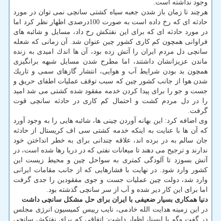
وجود نداشته است.
هرچند تا زمان باز شدن جعبه سیاه كشتی سانچی نمی توان در مورد
حادثه ای كه رخ داده است به صورت 100درصدی اظهار نظر كرد اما
در مورد حادثه ای كه برای این نفتكش رخ داد، مسایل و شائبه های
فراوانی همچون كم كاری كشور چین عنوان شد. آن زمانی كه شعله
سانچی دل مردم ایران را آتش زده بود، آن ها اندك امیدی به زنده
ماندن عزیزانشان داشتند، اما مطرح شدن مسایل شبهه برانگیزی
همچون بد بودن شرایط آب و هوایی، انتشار گازهای سمی و تاریك
شدن هوا از جانب كشور چین كه سبب توقف عملیات اطفای حریق و
جست و جو را برای پیدا كردن خدمه مفقود شده كشتی می شد امید
را در دل مردم كشت و احتمال كم كاری در حادثه سانچی قوت
گرفت.
وی اضافه كرد: این بهانه آوردن چینی ها، شائبه هایی را به وجود آورد
كه آن ها با عنایت به اینكه خدمه كشتی سی اف كریستال از حادثه
جان سالم به در برده اند، علاقه چندانی برای به خطر انداختن خود
ندارند و ترجیح می دهند تا میعانات نفتی كه در دریا رها شده است، در
آتش بسوزد تا آلودگی كمتری به سواحل چین و محیط زیست این
كشور وارد شود. در نهایت با فشارهایی كه از جانب مقامات ایرانی
وارد شد، دولت چین عملیات جست و جوی مفقودین را جدی گرفت
اما برای این كار دیر شده و آب از سر سانچی گذشته بود.
دنیا همكاری بسیار ضعیفی با ایران برای حل مشكل سانچی داشت
در این زمینه هدایت الله خادمی، نایب رییس كمیسیون انرژی مجلس
در گفت وگو با ایسنا، اظهار داشت: اتفاقی كه برای نفتكش سانچی