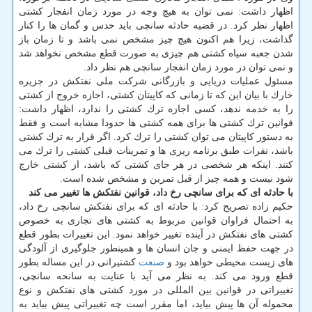
اظهار داشت: نمی توان به هیچ وجه در مورد زمان انفجار كشتی
اظهار نظر كرد. در قضیه حادثه سانچی باید حدس و گمان ها را كنار
گذاشت، زیرا هم اكنون هیچ چیز مشخص نمی باشد و تا زمان باز
شدن جعبه سیاه كشتی هم چیزی به صورت قطع مشخص نخواهد شد
و نمی توان در مورد زمان انفجار سانچی هم نظر داد.
مسئول عملیات دریایی و بازرگانی شركت ملی نفتكش در جزیره
خارك با بیان این كه تا زمانی كه كاپیتان كشتی، اجازه خروج از كشتی
را به خدمه ندهد، كسی اجازه ترك كشتی را ندارد، اظهار داشت:
قوانین ترك كشتی ها برای همه كشتی ها حدودا مشابه است و فقط
به دستور كاپیتان می توان كشتی را ترك كرد. اگر قرار به ترك كشتی
باشد، نفرات طبق برنامه ریزی ها و تمرینات قبلی كشتی را ترك می
كنند. اینكه هر شخصی در هر جای كشتی كه باشد، از كشتی خارج
شود نیست و همه چیز از قبل تمرین و مشخص شده است.
با حادثه ای كه برای سانچی رخ داد، قوانین نفتكش ها تغییر می كند
حكیم زاده تصریح كرد: با حادثه ای كه برای نفتكش سانچی رخ داد،
به احتمال فراوان قوانین مربوط به كشتی های تجاری به خصوص
كشتی های نفتكش در آینده تغییر خواهد نمود. این تغییرات بطور قطع
در جهت حفظ ایمنی و جان انسان ها و همینطور جلوگیری از آلودگی
های زیست محیطی خواهد بود و
صنعت
كشتیرانی در این مساله بطور
قطع ورود می كند. به نظر می آید با عنایت به سانحه سانچی،
تغییراتی در قوانین بین المللی در مورد كشتی های نفتكش و نوع
محموله آن ها پیش بیاید، اما مقرر است چه تغییراتی پیش بیاید به