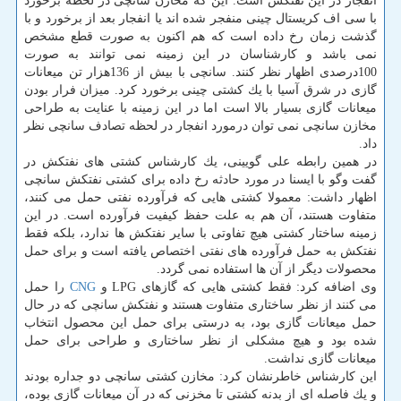
انفجار در این نفتكش است. این كه مخازن سانچی در لحظه برخورد
با سی اف كریستال چینی منفجر شده اند یا انفجار بعد از برخورد و با
گذشت زمان رخ داده است كه هم اكنون به صورت قطع مشخص
نمی باشد و كارشناسان در این زمینه نمی توانند به صورت
100درصدی اظهار نظر كنند. سانچی با بیش از 136هزار تن میعانات
گازی در شرق آسیا با یك كشتی چینی برخورد كرد. میزان فرار بودن
میعانات گازی بسیار بالا است اما در این زمینه با عنایت به طراحی
مخازن سانچی نمی توان درمورد انفجار در لحظه تصادف سانچی نظر
داد.
در همین رابطه علی گویینی، یك كارشناس كشتی های نفتكش در
گفت وگو با ایسنا در مورد حادثه رخ داده برای كشتی نفتكش سانچی
اظهار داشت: معمولا كشتی هایی كه فرآورده نفتی حمل می كنند،
متفاوت هستند، آن هم به علت حفظ كیفیت فرآورده است. در این
زمینه ساختار كشتی هیچ تفاوتی با سایر نفتكش ها ندارد، بلكه فقط
نفتكش به حمل فرآورده های نفتی اختصاص یافته است و برای حمل
محصولات دیگر از آن ها استفاده نمی گردد.
وی اضافه كرد: فقط كشتی هایی كه گازهای LPG و
CNG
را حمل
می كنند از نظر ساختاری متفاوت هستند و نفتكش سانچی كه در حال
حمل میعانات گازی بود، به درستی برای حمل این محصول انتخاب
شده بود و هیچ مشكلی از نظر ساختاری و طراحی برای حمل
میعانات گازی نداشت.
این كارشناس خاطرنشان كرد: مخازن كشتی سانچی دو جداره بودند
و یك فاصله ای از بدنه كشتی تا مخزنی كه در آن میعانات گازی بوده،