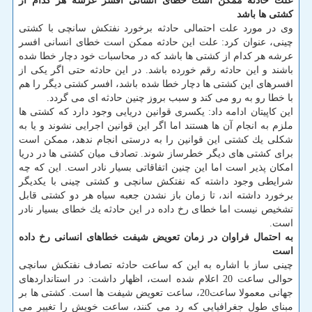
علت حادثه ممكن است خطای انسانی افسر عرشه هر كدام از
كشتی ها باشد
وی در مورد علت احتمالی حادثه برخورد نفتكش سانچی با كشتی
چینی، عنوان كرد: علت این حادثه ممكن است خطای انسانی افسر
عرشه هر كدام از كشتی ها باشد كه در محاسبات خود دچار خطا شده
باشند و این حادثه رقم خورده باشد. در این حادثه حتی اگر یكی از
افسرهای این كشتی ها دچار خطا شده باشد، افسر كشتی دیگر را هم
با خطا رو به رو می كند و سبب بروز چنین حادثه ای می گردد.
این كاپیتان ادامه داد: یكسری قوانین دریایی وجود دارد كه كشتی ها
ملزم به انجام آن ها هستند اما اگر این قوانین اجرایی نشوند و یا به
شكلی یك كشتی این قوانین را به درستی انجام ندهد، ممكن است
برای كشتی های دیگر خطرساز شوند. تصادف میان كشتی ها در دریا
امكان پذیر است اما این چنین اتفاقاتی بسیار نادر است. این كه چه
شرایطی وجود داشته كه نفتكش سانچی و كشتی چینی با یكدیگر
برخورد داشته اند، تا زمان باز نشدن جعبه سیاه هر دو كشتی قابل
تشخیص نیست اما خطای رخ داده در این حادثه یك خطای بسیار نادر
است.
به احتمال فراوان در زمان تعویض شیفت خطاهای انسانی رخ داده
است
چینی ساز با اشاره به این كه ساعت حادثه تصادف نفتكش سانچی
حوالی ساعت 20 اعلام شده است، اظهار داشت: در استانداردهای
جهانی معمولا ساعت20، ساعت تعویض شیفت ها است. كشتی ها بر
مبنای طول جغرافیایی كه رد می كنند، ساعت خویش را تغییر می