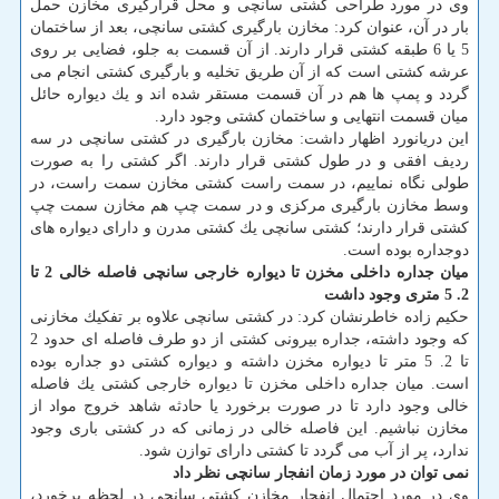
وی در مورد طراحی كشتی سانچی و محل قرارگیری مخازن حمل
بار در آن، عنوان كرد: مخازن بارگیری كشتی سانچی، بعد از ساختمان
5 یا 6 طبقه كشتی قرار دارند. از آن قسمت به جلو، فضایی بر روی
عرشه كشتی است كه از آن طریق تخلیه و بارگیری كشتی انجام می
گردد و پمپ ها هم در آن قسمت مستقر شده اند و یك دیواره حائل
میان قسمت انتهایی و ساختمان كشتی وجود دارد.
این دریانورد اظهار داشت: مخازن بارگیری در كشتی سانچی در سه
ردیف افقی و در طول كشتی قرار دارند. اگر كشتی را به صورت
طولی نگاه نماییم، در سمت راست كشتی مخازن سمت راست، در
وسط مخازن بارگیری مركزی و در سمت چپ هم مخازن سمت چپ
كشتی قرار دارند؛ كشتی سانچی یك كشتی مدرن و دارای دیواره های
دوجداره بوده است.
میان جداره داخلی مخزن تا دیواره خارجی سانچی فاصله خالی 2 تا
2. 5 متری وجود داشت
حكیم زاده خاطرنشان كرد: در كشتی سانچی علاوه بر تفكیك مخازنی
كه وجود داشته، جداره بیرونی كشتی از دو طرف فاصله ای حدود 2
تا 2. 5 متر تا دیواره مخزن داشته و دیواره كشتی دو جداره بوده
است. میان جداره داخلی مخزن تا دیواره خارجی كشتی یك فاصله
خالی وجود دارد تا در صورت برخورد یا حادثه شاهد خروج مواد از
مخازن نباشیم. این فاصله خالی در زمانی كه در كشتی باری وجود
ندارد، پر از آب می گردد تا كشتی دارای توازن شود.
نمی توان در مورد زمان انفجار سانچی نظر داد
وی در مورد احتمال انفجار مخازن كشتی سانچی در لحظه برخورد،