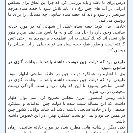
درس برای ما باشد و باید بررسی كرد كه چرا این اتفاق برای نفتكش
ایرانی در آب های چین رخ داد. باید تلاش شود تا جعبه سیاه هرچه
سریعتر باز شود و دید كه جعبه سیاه سانچی چه مسایلی را برای ما
روشن می كند.
خادمی بیان كرد: جعبه سیاه خیلی از شبهاتی كه در مورد حادثه
سانچی وجود دارد را حل می كند و به ما پاسخ می دهد. مردم هنوز
قانع نشده اند كه یك كشتی به این عظمت با برخوردی به راحتی آتش
گرفته است و بطور قطع جعبه سیاه می تواند خیلی از این مسایل را
روشن كند.
طبیعی بود كه دولت چین دوست داشته باشد تا میعانات گازی در
سانچی بسوزد
وی با اشاره به عملكرد دولت چین در حادثه سانچی اظهار نمود:
طبیعی بود كه دولت چین دوست داشته باشد تا میعانات گازی در
كشتی سانچی بسوزد تا این كه وارد دریا و سبب آلودگی زیست
محیطی در دریا شوند.
نایب رییس كمیسیون انرژی مجلس تصریح كرد: نمی توان اظهار
داشت كه این مساله سبب شده تا دولت چین اقدامات و عملكرد
ضعیفی را در حادثه سانچی داشته باشد اما شاید توانایی كشور چین
در همین حد بود و نمی توانست عملكرد بهتری در این خصوص داشته
باشد.
یكی دیگر از شائبه هایی مطرح شده در مورد حادثه سانچی، زمان