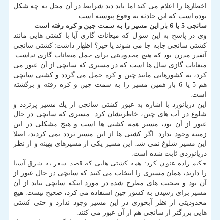
اخطارها را اعلام می كند اما باید دید شرایط در آن محل به چه شكل
بوده است كه این حادثه به وقوع پیوسته است.
سانچی 5 یا 6 بار این مسیر را به سمت چین و كره رفته است
وی در پاسخ به این سوال كه میعانات گازی آیا با كشتی هایی مانند
كشتی سانچی جابه جا می شوند یا خیر؟ اظهار داشت: كشتی سانچی
آنقدر مدرن بود كه هیچ محدودیتی برای حمل میعانات گازی نداشت.
میعانات گازی سال ها است كه در مسیری كه سانچی از آن عبور می
كرد، به كشورهایی مانند چین و كره حمل می گردد و كشتی سانچی
هم 5 یا 6 بار همین مسیر را به سمت چین و كره رفته و برگشته
است.
این دریانورد با اشاره به عبور كشتی سانچی از یك مسیر پرتردد و
شلوغ در آب های چین، خاطرنشان كرد: مسیری كه سانچی در حال
عبور از آن بود، مسیر همه كشتی ها است و هیچ مشكلی در این
زمینه وجود ندارد. اگر كشتی ها از این مسیر تردد نمی كردند، اصلا
این مسیر شلوغ نمی شد. این مسیر یكی از مسیرهای بهینه و از نظر
دریانوردی ثابت شده است.
حكیم زاده عنوان كرد: همه كشتی هایی كه قصد سفر به شرق آسیا
را دارند، همان مسیری را انتخاب می كنند كه سانچی در حال عبور از
آن بود و صحبت های مطرح شده در مورد اینكه سانچی نباید از آن
مسیر برای رسیدن به كشور چین استفاده می كرد، صحیح نیست. هیچ
محدودیتی از نظر آبخوری در این مسیر وجود ندارد و حتی كشتی
هایی بزرگتر از سانچی هم از آن عبور می كنند.