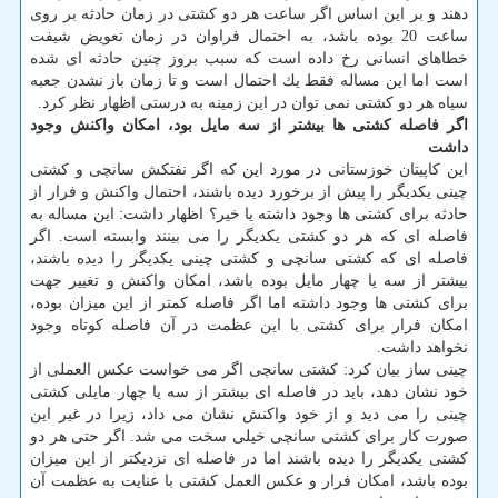
دهند و بر این اساس اگر ساعت هر دو كشتی در زمان حادثه بر روی
ساعت 20 بوده باشد، به احتمال فراوان در زمان تعویض شیفت
خطاهای انسانی رخ داده است كه سبب بروز چنین حادثه ای شده
است اما این مساله فقط یك احتمال است و تا زمان باز نشدن جعبه
سیاه هر دو كشتی نمی توان در این زمینه به درستی اظهار نظر كرد.
اگر فاصله كشتی ها بیشتر از سه مایل بود، امكان واكنش وجود
داشت
این كاپیتان خوزستانی در مورد این كه اگر نفتكش سانچی و كشتی
چینی یكدیگر را پیش از برخورد دیده باشند، احتمال واكنش و فرار از
حادثه برای كشتی ها وجود داشته یا خیر؟ اظهار داشت: این مساله به
فاصله ای كه هر دو كشتی یكدیگر را می بینند وابسته است. اگر
فاصله ای كه كشتی سانچی و كشتی چینی یكدیگر را دیده باشند،
بیشتر از سه یا چهار مایل بوده باشد، امكان واكنش و تغییر جهت
برای كشتی ها وجود داشته اما اگر فاصله كمتر از این میزان بوده،
امكان فرار برای كشتی با این عظمت در آن فاصله كوتاه وجود
نخواهد داشت.
چینی ساز بیان كرد: كشتی سانچی اگر می خواست عكس العملی از
خود نشان دهد، باید در فاصله ای بیشتر از سه یا چهار مایلی كشتی
چینی را می دید و از خود واكنش نشان می داد، زیرا در غیر این
صورت كار برای كشتی سانچی خیلی سخت می شد. اگر حتی هر دو
كشتی یكدیگر را دیده باشند اما در فاصله ای نزدیكتر از این میزان
بوده باشد، امكان فرار و عكس العمل كشتی با عنایت به عظمت آن