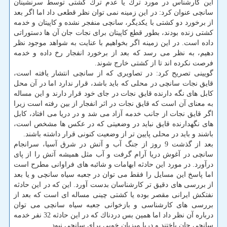
این كارشناس در مورد ترك یا عدم ترك كشتی توسط سرنشینان
سانچی عنوان كرد: در این زمینه نمی توان نظر قطعی داد اما اگر بعد
از برخورد دو كشتی با یكدیگر، سانچی منفجر نشده و كاپیتان و خدمه
كشتی زنده بودند، بطور قطع كاپیتان برای نجات جان آن ها دستوراتی
داده است. در این زمینه اگر بخواهیم با عنایت به شواهد موجود نظر
دهیم، به نظر می رسد كه بعد از برخورد انفجار رخ داده و خدمه
فرصت نكرده اند تا از كشتی خارج شوند.
گویینی تصریح كرد: در تصاویری كه از سانچی انتشار یافته است،
قایق نجات سانچی در محلی كه باید باشد، قرار ندارد اما در آن محل
كابل های نگه دارنده قایق نجات در جای خود قرار دارند و این مساله
به معنای آن است كه قایق نجات در اثر انفجار از بین رفته است زیرا
اگر قایق نجات از جانب خدمه آزاد می شد و در دریا می افتاد، كابل
های نگهدارنده قایق نباید در وضعیتی كه در عكس ها مشخص است،
باشند و باید در محلی پایین تر از وضعیت كنونی قرار داشته باشند.
بعد از گذشت 9 روز از جنگ آب و آتش در شرق آسیا، سرانجام
سانچی در آغوش دریا آرام گرفت و آب مثل همیشه آتش را از پای
درآورد. در مورد این حادثه ابهامات و شائبه های فراوانی مطرح است
اما پاسخ این مسایل را فقط می توان در جعبه سیاه سانچی و یا بعد
از بررسی های دقیق تر كارشناسان بدست آورد. این كه در این حادثه
نفتكش ایرانی مقصر بوده یا كشتی چینی مساله ای است كه بعد از
بررسی های كارشناسی و بازخوانی جعبه سیاه سانچی می توان
درباره آن نظر داد اما همین بس دردناك كه در این حادثه 32 نفر خدمه
سانچی جان باختند و دریا میزبان خوبی برای سانچی نبود.