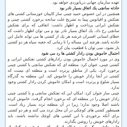
عهده سازمان جهانی دریانوردی خواهد بود.
حادثه سانچی یك اتفاق بسیار نادر بود
همچنین در این خصوص حمید چینی ساز كاپیتان خوزستانی كشتی های
نفتكش و اقیانوس پیما به تشریح علت سانحه برخورد كشتی چینی و
نفتكش ایرانی پرداخت و اظهار داشت: اتفاقی كه برای نفتكش
سانچی رخ داد، یك اتفاق بسیار نادر بود و می توان اظهار داشت كه
خطای انسانی افسران عرشه هر یك از كشتی ها می تواند عامل این
حادثه باشد، هرچند این مساله را تا زمانی كه جعبه سیاه هر دو كشتی
باز نشود، نمی توان با قطعیت بیان كرد.
احتمال خاموش بودن رادار كشتی ها رد می شود
وی در مورد احتمال خاموش بودن رادارهای كشتی نفتكش ایرانی و
كشتی چینی، عنوان كرد: منطقه ای كه نفتكش سانچی با كشتی چینی
برخورد كرد، یكی از مناطق پرتردد است و منطقه ای نیست كه
كشتی در آنجا رادار خویش را خاموش كند. این منطقه یه گذرگاه
بسیار شلوغ و پرتردد است و امكان خاموش كردن رادار كشتی وجود
ندارد.
چینی ساز عنوان كرد: امكان این كه نفتكش سانچی و یا كشتی چینی
رادار خویش را در منطقه ای كه برخورد انجام گرفت، خاموش كرده
باشند اصلا وجود ندارد؛ زیرا در آن منطقه تردد بسیار زیاد است.
همینطور كشتی های كوچكی در آن محل تردد می كنند و هر دو كشتی
برای آنكه برخوردی با این كشتی های كوچك نداشته باشند، باید
رادارهای خویش را روشن بگذارند.