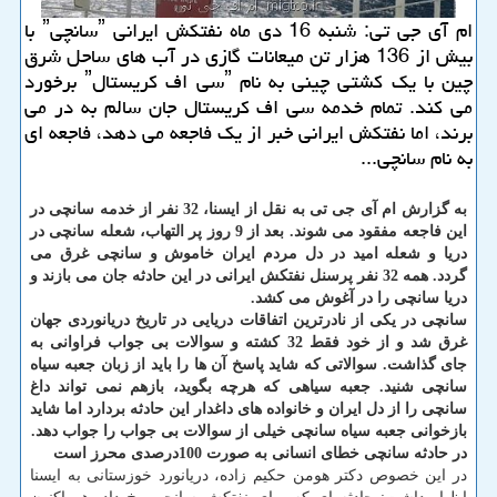
ام آی جی تی: شنبه 16 دی ماه نفتكش ایرانی ˮسانچیˮ با
بیش از 136 هزار تن میعانات گازی در آب های ساحل شرق
چین با یك كشتی چینی به نام ˮسی اف كریستالˮ برخورد
می كند. تمام خدمه سی اف كریستال جان سالم به در می
برند، اما نفتكش ایرانی خبر از یك فاجعه می دهد، فاجعه ای
به نام سانچی...
به گزارش ام آی جی تی به نقل از ایسنا، 32 نفر از خدمه سانچی در
این فاجعه مفقود می شوند. بعد از 9 روز پر التهاب، شعله سانچی در
دریا و شعله امید در دل مردم ایران خاموش و سانچی غرق می
گردد. همه 32 نفر پرسنل نفتكش ایرانی در این حادثه جان می بازند و
دریا سانچی را در آغوش می كشد.
سانچی در یكی از نادرترین اتفاقات دریایی در تاریخ دریانوردی جهان
غرق شد و از خود فقط 32 كشته و سوالات بی جواب فراوانی به
جای گذاشت. سوالاتی كه شاید پاسخ آن ها را باید از زبان جعبه سیاه
سانچی شنید. جعبه سیاهی كه هرچه بگوید، بازهم نمی تواند داغ
سانچی را از دل ایران و خانواده های داغدار این حادثه بردارد اما شاید
بازخوانی جعبه سیاه سانچی خیلی از سوالات بی جواب را جواب دهد.
در حادثه سانچی خطای انسانی به صورت 100درصدی محرز است
در این خصوص دكتر هومن حكیم زاده، دریانورد خوزستانی به ایسنا