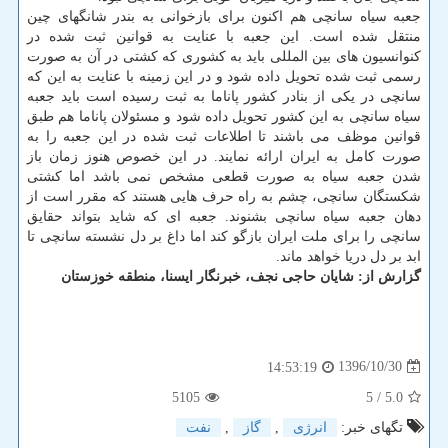
جعبه سیاه سانچی هم اكنون برای بازخوانی به بندر شانگهای چین
منتقل شده است. این جعبه با عنایت به قوانین ثبت شده در
كنوانسیون های بین المللی باید به كشوری كه كشتی در آن به صورت
رسمی ثبت شده تحویل داده شود و در این زمینه با عنایت به این كه
سانچی در یكی از بنادر كشور پاناما به ثبت رسیده است باید جعبه
سیاه سانچی به این كشور تحویل داده شود و مسئولان پاناما هم طبق
قوانین موظف می باشند تا اطلاعات ثبت شده در این جعبه را به
صورت كامل به ایران ارائه نمایند. در این خصوص هنوز زمان باز
شدن جعبه سیاه به صورت قطعی مشخص نمی باشد اما كشتی
شكستگان سانچی، چشم به راه حرف هایی هستند كه مقرر است از
دهان جعبه سیاه سانچی بشنوند. جعبه ای كه شاید بتواند حقایق
سانچی را برای ملت ایران بازگو كند اما داغ بر دل نشسته سانچی تا
ابد بر دل دریا خواهد ماند.
گزارش از: شایان حاجی نجف، خبرنگار ایسنا، منطقه خوزستان
1396/10/30
14:53:19
5105
/ 5
5.0
تگهای خبر:
انرژی
,
گاز
,
نفت