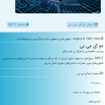
اخبار ام آی جی تی
MIGT home
migtco.ir 1397-1405 - حقوق مادی و معنوی سایت ام آی جی تی محفوظ است
ام آی جی تی
وبسایت اقتصادی با تمرکز بر نفت و گاز
MIGT: دروازه‌ای به سوی دنیای انرژی، از نفت و گاز و سوخت فسیلی تا انرژی‌های تجدیدپذیر و
فناوری‌های نوین، همراه با تحلیل‌های دقیق و اخبار به روز
صفحات ام آی جی تی
درباره ما
تبلیغات و رپورتاژ در سایت
آرشیو مطالب