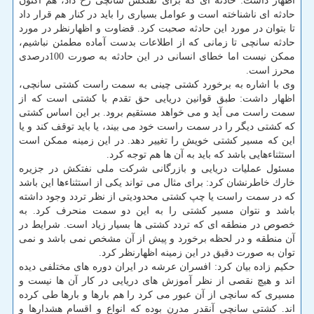
اظهار داشت: حادثه ای كه برای نفتكش سانچی رخ داد، هم اكنون
حادثه ای ناشناخته است و عوامل بسیاری را باید در كنار هم قرار داد
تا بتوان در مورد این حادثه صحبت كرد. قضاوت و اظهارنظر در مورد
حادثه سانچی تا زمانی كه از اطلاعات بدست آماده مطمئن نباشیم،
ممكن نیست اما خطای انسانی در این حادثه به صورت 100درصدی
محرز است.
وی با اشاره به برخورد كشتی چینی به سمت راست كشتی سانچی،
اظهار داشت: طبق قوانین دریایی حق تقدم با كشتی است كه از
سمت راست می آید و می خواهد مستقیم برود. بر این اساس كشتی
كه كشتی دیگر را در سمت راست خود می بیند، یا باید توقف كند و یا
این كه مسیر كشتی خویش را تغییر دهد. در این زمینه ممكن است
استثناءهایی باشد كه باید به آن ها هم توجه كرد.
مسئول عملیات دریایی و بازرگانی شركت ملی نفتكش در جزیره
خارك خاطرنشان كرد: برای مثال می تواند یكی از استثناءها این باشد
كه در سمت راست یا چپ كشتی محدودیتی از نظر تردد وجود داشته
باشد و نتوان مسیر كشتی را به این دو سمت منحرف كرد. به
خصوص در منطقه ای كه تردد كشتی ها بسیار زیاد است. شرایط در
آن منطقه و در لحظه برخورد و پیش از آن مشخص نمی باشد و نمی
توان به صورت دقیق در این زمینه اظهارنظر كرد.
حكیم زاده بیان كرد: افسران عرشه در ایران دوره های مختلفی دیده
اند و هیچ نقصی از نظر آموزش های دریایی در كار آن ها نیست و
مسیری كه سانچی از آن عبور می كرد را هم بارها و بارها طی كرده
اند. كشتی سانچی آنقدر مدرن بوده كه انواع و اقسام هشدارها و