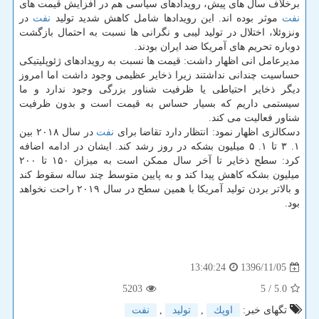
برخلاف سال های پیش، رویدادهای سیاسی هم در افزایش قیمت های
نفت
موثر بوده اند. این رویدادها شامل كاهش شدید تولید
نفت
در
ونزوئلا، اختلال در تولید لیبی و نگرانی ها نسبت به احتمال بازگشت
دوباره تحریم های آمریكا ضد ایران بودند.
مدیرعامل انی اظهار داشت: قیمت ها نسبت به رویدادهای ژئوپلیتیكی
حساسیت چندانی نداشتند زیرا ذخایر عظیمی وجود داشت اما امروز
دیگر ذخایر احتیاطی یا ظرفیت شناور بزرگی وجود ندارد و ما
سیستمی داریم كه بسیار حساس به قیمت است و بدون ظرفیت
شناور فعالیت می كند.
دسكالزی اظهار نمود: انتظار دارد تقاضا برای
نفت
در سال ۲۰۱۸ بین
۱. ۳ تا ۱. ۵ میلیون بشكه در روز رشد كند. ایشان در ادامه اضافه
كرد: سطح ذخایر تا آخر سال ممكن است به میزان ۱۵۰ تا ۲۰۰
میلیون بشكه كاهش پیدا كند و به پایین متوسط چند ساله سقوط كند
و بالاتر بردن تولید آمریكا با همین سطح در سال ۲۰۱۹ راحت نخواهد
بود.
1396/11/05
13:40:24
5203
/ 5
5.0
تگهای خبر:
اوپك
,
تولید
,
نفت