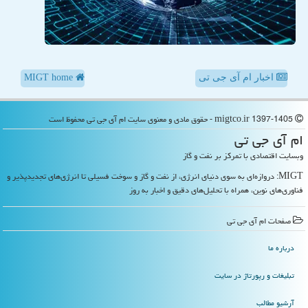
اخبار ام آی جی تی
MIGT home
migtco.ir 1397-1405 - حقوق مادی و معنوی سایت ام آی جی تی محفوظ است
ام آی جی تی
وبسایت اقتصادی با تمرکز بر نفت و گاز
MIGT: دروازه‌ای به سوی دنیای انرژی، از نفت و گاز و سوخت فسیلی تا انرژی‌های تجدیدپذیر و
فناوری‌های نوین، همراه با تحلیل‌های دقیق و اخبار به روز
صفحات ام آی جی تی
درباره ما
تبلیغات و رپورتاژ در سایت
آرشیو مطالب