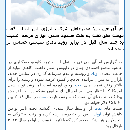
ام آی جی تی: مدیرعامل شركت انرژی انی ایتالیا گفت
قیمت های نفت به علت محدود شدن میزان عرضه، نسبت
به چند سال قبل در برابر رویدادهای سیاسی حساس تر
شده اند.
به گزارش ام آی جی تی به نقل از رویترز، كلودیو دسكالزی در
حاشیه مجمع اقتصادی جهان در داووس اظهار داشت: كاهش تولید از
جانب اعضای
اوپك
و روسیه و عدم سرمایه گذاری در میادین جدید،
بازار را به میزان فزاینده ای دچار كمبود عرضه نموده و زمینه را برای
بالاتر رفتن قیمت های
نفت
بوجود آورده است اما رشد تولید شیل
آمریكا كه انتظار می رود امسال یك میلیون بشكه در روز افزایش
پیدا كند، به معنای آن است كه متوسط قیمت
نفت
در سال ۲۰۱۸ بین
۶۰ تا ۶۵ دلار خواهد بود.
قیمت های
نفت
از اواسط سال میلادی گذشته تحت تاثیر توافق
كاهش تولید
اوپك
، بیش از ۵۰ درصد رشد كرده و برنت به تازگی به
۷۰ دلار در هر بشكه صعود كرد كه بالاترین قیمت از اواخر سال ۲۰۱۴
تابحال بود.