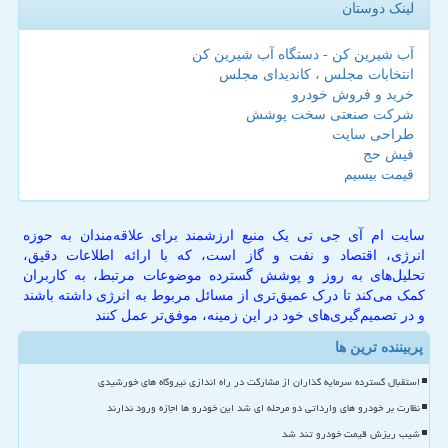
لینک دوستان
آب شیرین کن - دستگاه آب شیرین کن
انتخابات مجلس ، کاندیدای مجلس
خرید و فروش خودرو
شرکت صنعتی سخت پوشش
طراحی سایت
فیش حج
قیمت بیسیم
سایت ام آی جی تی یک منبع ارزشمند برای علاقه‌مندان به حوزه
انرژی، اقتصاد و نفت و گاز است، که با ارائه اطلاعات دقیق،
تحلیل‌های به روز و پوشش گسترده موضوعات مرتبط، به کاربران
کمک می‌کند تا درک عمیق‌تری از مسائل مربوط به انرژی داشته باشند
و در تصمیم‌گیری‌های خود در این زمینه، موفق‌تر عمل کنند
پربیننده ترین ها
استقبال گسترده سرمایه گذاران از مشارکت در راه اندازی نیروگاه های خورشیدی
نظارت بر خودرو های وارداتی دو مرحله ای شد این خودرو ها اجازه ورود ندارند
شیب ریزش قیمت خودرو تند شد