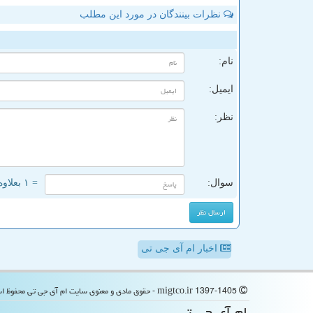
نظرات بینندگان در مورد این مطلب
ن
نام:
ایمیل:
نظر:
سوال:
= ۱ بعلاوه ۴
اخبار ام آی جی تی
migtco.ir 1397-1405 - حقوق مادی و معنوی سایت ام آی جی تی محفوظ است
ام آی جی تی