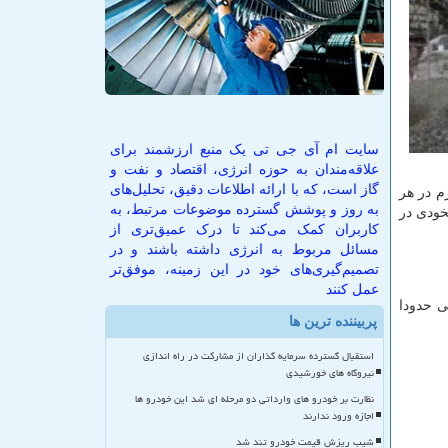
سایت ام آی جی تی یک منبع ارزشمند برای
علاقه‌مندان به حوزه انرژی، اقتصاد و نفت و
گاز است، که با ارائه اطلاعات دقیق، تحلیل‌های
اد قروه استخراج می شود که وزن حجمی این پوکه 600 تا 650 کیلو گرم در هر
به روز و پوشش گسترده موضوعات مرتبط، به
خودی در
کاربران کمک می‌کند تا درک عمیق‌تری از
مسائل مربوط به انرژی داشته باشند و در
تصمیم‌گیری‌های خود در این زمینه، موفق‌تر
عمل کنند
ی حدودا
پربیننده ترین ها
استقبال گسترده سرمایه گذاران از مشارکت در راه اندازی
نیروگاه های خورشیدی
نظارت بر خودرو های وارداتی دو مرحله ای شد این خودرو ها
اجازه ورود ندارند
شیب ریزش قیمت خودرو تند شد