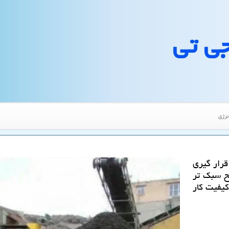
جی تی
نرژی
قرار گیری
لح سبك تر
كیفیت كار