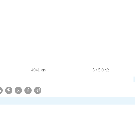
4941
/ 5
5.0
X