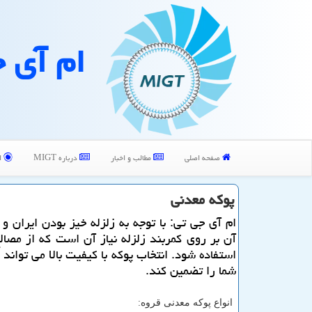
ام آی 
صفحه اصلی
مطالب و اخبار
درباره MIGT
ا
پوكه معدنی
ام آی جی تی: با توجه به زلزله خیز بودن ایران و 
آن بر روی كمربند زلزله نیاز آن است كه از مصا
استفاده شود. انتخاب پوكه با كیفیت بالا می تواند 
شما را تضمین كند.
انواع پوکه معدنی قروه: