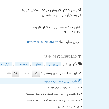
آدرس دفتر فروش پوکه معدنی قروه
قروه- کيلومتر 1 جاده همدان
تلفن پوکه معدنی سبکبار قروه
09185200360
آدرس سایت ما:
http://09185200360.ir
1396/11/16
18:44:24
تگهای خبر:
رپورتاژ
,
تولید
,
صنعت
,
كیفیت
این مطلب را می پسندید؟
(0)
(1)
تازه ترین مطالب مرتبط
تغییر شدید نرخها در بازار خودرو
چرا وقتی نرخ ارز می ریزد، قیمت خودرو جهش می کند؟
ناترازی آب و برق با جذب سرمایه گذاری برطرف می شود
دور تغییر قیمت خودرو تند شد