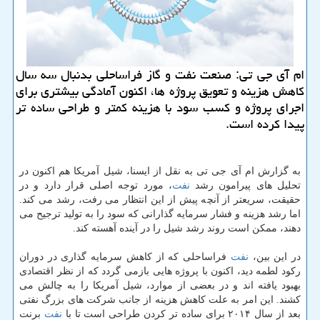
ام آی جی تی: صنعت نفت و گاز فراساحلی بدنبال سه سال
كاهش هزینه و تعویق پروژه ها، اكنون آمادگی بیشتری برای
اجرای پروژه و كسب سود با هزینه كمتر و طراحی ساده تر
پیدا كرده است.
به گزارش ام آی جی تی به نقل از ایسنا، شیل آمریكا هم اكنون در
تحلیل های پیرامون رشد
نفت
، مورد توجه اصلی قرار دارد و در
حقیقت، سریعتر از آنچه پیش از این انتظار می رفت، رشد می كند.
اما رشد هزینه و فشار سرمایه گذارانی كه سود را به تولید ترجیح می
دهند، ممكن است روند رشد شیل را در آینده آهسته كند.
در این بین،
نفت
فراساحلی كه از كاهش سرمایه گذاری در دوران
ركود لطمه دید، اكنون با پروژه هایی بازمی گردد كه از نظر اقتصادی
بهبود یافته اند و در بعضی از موارد، شیل آمریكا را به چالش می
كشند. این امر به علت كاهش هزینه از جانب شركت های بزرگ نفتی
بعد از سال ۲۰۱۴ برای ساده تر كردن طراحی است تا با
نفت
برنت