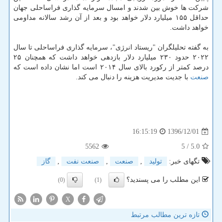
شركت ها خوش بین شدند و امسال سرمایه گذاری فراساحلی جهان
حداقل ۱۵۵ میلیارد دلار خواهد بود و بعد از آن رشد سالانه مداومی
خواهد داشت.
به گفته تحلیلگران "ریستاد انرژی"، سرمایه گذاری فراساحلی تا سال
۲۰۲۲ حدود ۲۳۰ میلیارد دلار بازدهی خواهد داشت كه همچنان ۲۵
درصد كمتر از ركورد بالای سال ۲۰۱۴ است اما نشان داده است كه
صنعت
با جدیت مدیریت هزینه را دنبال می كند.
1396/12/01
16:15:19
5562
/ 5
5.0
تگهای خبر:
تولید
,
صنعت
,
صنعت نفت
,
گاز
این مطلب را می پسندید؟
(0)
(1)
X
تازه ترین مطالب مرتبط