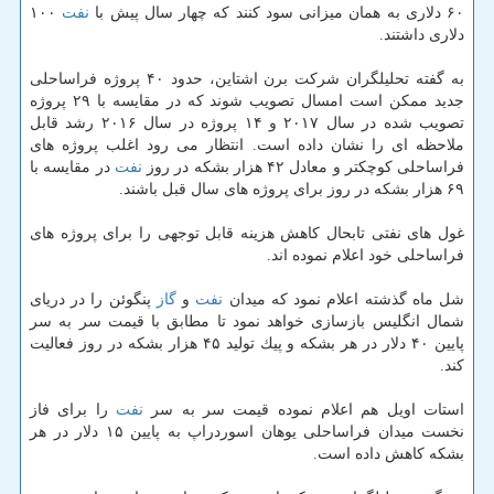
۶۰ دلاری به همان میزانی سود كنند كه چهار سال پیش با
نفت
۱۰۰
دلاری داشتند.
به گفته تحلیلگران شركت برن اشتاین، حدود ۴۰ پروژه فراساحلی
جدید ممكن است امسال تصویب شوند كه در مقایسه با ۲۹ پروژه
تصویب شده در سال ۲۰۱۷ و ۱۴ پروژه در سال ۲۰۱۶ رشد قابل
ملاحظه ای را نشان داده است. انتظار می رود اغلب پروژه های
فراساحلی كوچكتر و معادل ۴۲ هزار بشكه در روز
نفت
در مقایسه با
۶۹ هزار بشكه در روز برای پروژه های سال قبل باشند.
غول های نفتی تابحال كاهش هزینه قابل توجهی را برای پروژه های
فراساحلی خود اعلام نموده اند.
شل ماه گذشته اعلام نمود كه میدان
نفت
و
گاز
پنگوئن را در دریای
شمال انگلیس بازسازی خواهد نمود تا مطابق با قیمت سر به سر
پایین ۴۰ دلار در هر بشكه و پیك تولید ۴۵ هزار بشكه در روز فعالیت
كند.
استات اویل هم اعلام نموده قیمت سر به سر
نفت
را برای فاز
نخست میدان فراساحلی یوهان اسوردراپ به پایین ۱۵ دلار در هر
بشكه كاهش داده است.