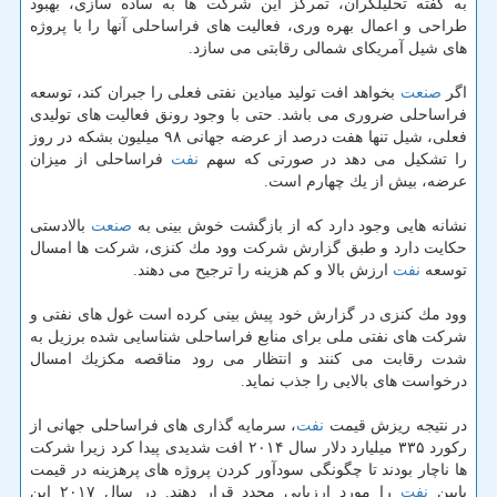
به گفته تحلیلگران، تمركز این شركت ها به ساده سازی، بهبود
طراحی و اعمال بهره وری، فعالیت های فراساحلی آنها را با پروژه
های شیل آمریكای شمالی رقابتی می سازد.
اگر
صنعت
بخواهد افت تولید میادین نفتی فعلی را جبران كند، توسعه
فراساحلی ضروری می باشد. حتی با وجود رونق فعالیت های تولیدی
فعلی، شیل تنها هفت درصد از عرضه جهانی ۹۸ میلیون بشكه در روز
را تشكیل می دهد در صورتی كه سهم
نفت
فراساحلی از میزان
عرضه، بیش از یك چهارم است.
نشانه هایی وجود دارد كه از بازگشت خوش بینی به
صنعت
بالادستی
حكایت دارد و طبق گزارش شركت وود مك كنزی، شركت ها امسال
توسعه
نفت
ارزش بالا و كم هزینه را ترجیح می دهند.
وود مك كنزی در گزارش خود پیش بینی كرده است غول های نفتی و
شركت های نفتی ملی برای منابع فراساحلی شناسایی شده برزیل به
شدت رقابت می كنند و انتظار می رود مناقصه مكزیك امسال
درخواست های بالایی را جذب نماید.
در نتیجه ریزش قیمت
نفت
، سرمایه گذاری های فراساحلی جهانی از
ركورد ۳۳۵ میلیارد دلار سال ۲۰۱۴ افت شدیدی پیدا كرد زیرا شركت
ها ناچار بودند تا چگونگی سودآور كردن پروژه های پرهزینه در قیمت
پایین
نفت
را مورد ارزیابی مجدد قرار دهند. در سال ۲۰۱۷ این