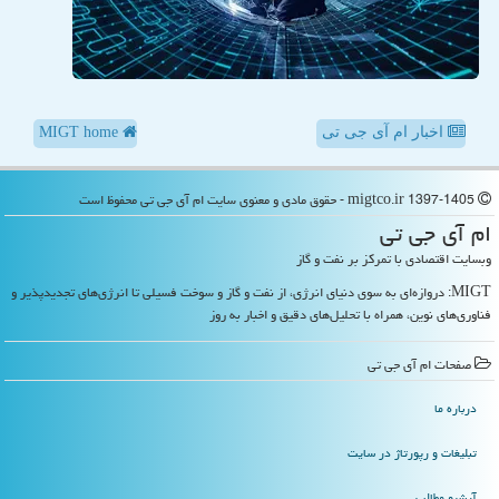
اخبار ام آی جی تی
MIGT home
migtco.ir 1397-1405 - حقوق مادی و معنوی سایت ام آی جی تی محفوظ است
ام آی جی تی
وبسایت اقتصادی با تمرکز بر نفت و گاز
MIGT: دروازه‌ای به سوی دنیای انرژی، از نفت و گاز و سوخت فسیلی تا انرژی‌های تجدیدپذیر و
فناوری‌های نوین، همراه با تحلیل‌های دقیق و اخبار به روز
صفحات ام آی جی تی
درباره ما
تبلیغات و رپورتاژ در سایت
آرشیو مطالب