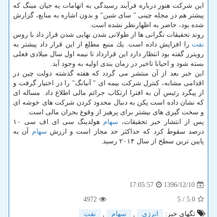
این شركت هنوز درباره فرآیند رسیدگی به اتهامات یه جیان مینگ كه
پیشتر هم در مجله چینی " سای شین" و بدون اشاره به منابع، گزارش
شده بود، حاضر به اظهارنظر نشده است.
روند تحقیقات نگرانی ها از طولانی شدن نهایی شدن قرار داد با روس
نفت
را افزایش داده است. یك منبع مطلع از این قرار داد پیشتر به
رویترز گفته بود انتظار دارد این قرارداد تا نیمه اول سال میلادی فعلی
بسته شود و احیانا تاخیر در زمان بندی اولیه به وجود آید.
این خبر بعد از آن منتشر می گردد كه هفته گذشته دولت چین در
اقدامی مشابه، كنترل شركت بیمه ای " آنبانگ" را در اختیار گرفت و
از پیگرد رئیس آن به افترا ارتكاب جرائم مالی اطلاع داد. مساله ای
كه نشان داده است پكن به دنبال محدود كردن شركت های خوشه ای
و سخت گیری های بیشتر برای پرهیز از وقوع بحران مالی است.
پس از انتشار خبر تحقیقات،
سهام
هولدینگ سی ای اف سی ۱۰
درصد سقوط كرد كه حداكثر حد مجاز است و ارزش
سهام
آن به
پایین ترین سطح از سال ۲۰۱۴ رسید.
1396/12/10
17:05:57
4972
/ 5
5.0
تگهای خبر:
انرژی
,
سهام
,
نفت