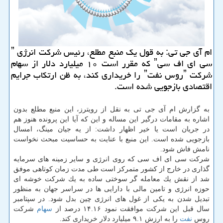
ام آی جی تی: به قول یك منبع مطلع، رئیس شركت انرژی ˮ
سی ای اف سیˮ كه مقرر است ۱۰ میلیارد دلار از سهام
شركت ˮروس نفتˮ را خریداری كند، به ظن ارتكاب جرایم
اقتصادی بازجویی شده است.
به گزارش ام آی جی تی به نقل از رویترز، این منبع مطلع بدون
اشاره به مقامات درگیر این مساله و این كه آیا این پرونده هنوز هم
در جریان است یا خیر اظهار داشت: از یه جیان مینگ، امسال
بازجویی شده است. این منبع با عنایت به حساسیت مبحث نخواست
نامش فاش شود.
شركت سی ای اف سی كه روی انرژی و سایر زمینه های سرمایه
گذاری در خارج از كشور متمركز است طی مدت زمان كوتاهی موفق
شد از نقش یك معامله گر سوختی ساده به یك شركت خوشه ای
حوزه انرژی و تامین مالی با دارایی ها در سراسر جهان به منظور
تبدیل شدن به یكی از غول های انرژی چین بدل شود. در سپتامبر
سال قبل این شركت موافقت نمود ۱۴.۱۶ درصد از
سهام
شركت
روس
نفت
را به ارزش ۹.۱ میلیارد دلار خریداری كند.