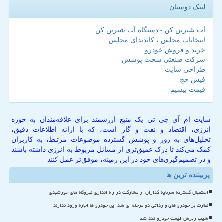
لینک دوستان
آب شیرین کن - دستگاه آب شیرین کن
انتخابات مجلس ، کاندیدای مجلس
خرید و فروش خودرو
شرکت صنعتی سخت پوشش
طراحی سایت
فیش حج
قیمت بیسیم
سایت ام آی جی تی یک منبع ارزشمند برای علاقه‌مندان به حوزه
انرژی، اقتصاد و نفت و گاز است، که با ارائه اطلاعات دقیق،
تحلیل‌های به روز و پوشش گسترده موضوعات مرتبط، به کاربران
کمک می‌کند تا درک عمیق‌تری از مسائل مربوط به انرژی داشته باشند
و در تصمیم‌گیری‌های خود در این زمینه، موفق‌تر عمل کنند
پربیننده ترین ها
استقبال گسترده سرمایه گذاران از مشارکت در راه اندازی نیروگاه های خورشیدی
نظارت بر خودرو های وارداتی دو مرحله ای شد این خودرو ها اجازه ورود ندارند
شیب ریزش قیمت خودرو تند شد