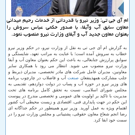
ام آی جی تی: وزیر نیرو با قدردانی­­­­ از خدمات رحیم میدانی
معاون سابق آب وآبفا، با صدور حكمی عباس سروش را
بعنوان معاون جدید آب و آبفای وزارت نیرو منصوب نمود.
به گزارش ام آی جی تی به نقل از وزارت نیرو، در ­حكم وزیر نیرو
خطاب به سروش آمده است؛ با عنایت به مراتب تعهد، شایستگی و
سوابق پرارزش جنابعالی، به باعث این حكم بعنوان معاون آب و آبفا
وزارت نیرو منصوب می شوید. انتظار می رود با همكاری سایر
معاونین، مدیران عامل شركت های مادر تخصصی، مدیران ذیربط و
جلب مشاركت همه­­ذینفعان
صنعت
آب و فاضلاب در چارچوب برنامه
های وزیر نیرو در حوزه آب و پساب در دولت دوازدهم، تقدیمی به
مجلس شورای اسلامی، نسبت به تحقق كامل برنامه های تحت
مدیریت با تاكید بر اولویت های عمومی و تخصصی مندرج در پیوست
این حكم در جهت پایداری فنی، اقتصادی و زیست محیطی آب كشور
اهتمام ویژه به عمل آورید. وزیر نیرو همینطور در حكم جداگانه ای
رضا انجم شعاع­­ معاون حقوقی، پشتیبانی و مجلس وزارت نیرو را در
سمت خود ابقا كرد.