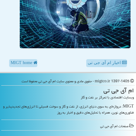
اخبار ام آی جی تی
MIGT home
migtco.ir 1397-1405 - حقوق مادی و معنوی سایت ام آی جی تی محفوظ است
ام آی جی تی
وبسایت اقتصادی با تمرکز بر نفت و گاز
MIGT: دروازه‌ای به سوی دنیای انرژی، از نفت و گاز و سوخت فسیلی تا انرژی‌های تجدیدپذیر و
فناوری‌های نوین، همراه با تحلیل‌های دقیق و اخبار به روز
صفحات ام آی جی تی