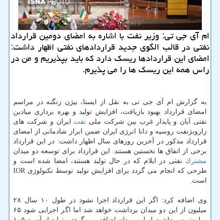
ام آی جی تی: وزیر نفت با اشاره به امضای دومین قرارداد
نفتی در قالب الگوی جدید قراردادهای نفتی اظهار داشت:
امضای این قراردادها ریسك دارد كه باید بپذیریم و من در
راس همه این ریسك ها را می پذیرم.
به گزارش ام آی جی تی به نقل از ایسنا، بیژن زنگنه در مراسم
امضای قرارداد بهبود بازیافت، افزایش تولید و بهره برداری میادین
نفتی آبان و پایدار غرب بین شركت ملی
نفت
ایران و شركت های
زاروبژنفت روسیه و دانا انرژی ایران ضمن ابراز شادمانی از امضای
قرارداد مذكور در آخرین روزهای سال اظهار داشت: در این قرارداد
برخی از اتفاق ها نخستین هستند. این قرارداد برای توسعه دو میدان
مشترك
نفتی در ایلام كه در حال تولید هستند، امضا شده است و
طرحی كه انجام می گردد برای افزایش تولید توسط تكنولوژی IOR
است.
وی اضافه كرد: اگر این قرارداد اجرا نشود در طول ۱۰ سال ۲۸
میلیون از این دو میدان برداشت خواهد شد اما اگر اجرایی شود ۶۵
میلیون به برداشت از این میدان اضافه می گردد و تولید از آن به ۱۰۵