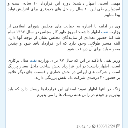
مهمی است، اظهار داشت: دوره این قرارداد ۱۰ ساله است و
امیدواریم طی این ۱۰ سال راه حل های جدیدتری برای افزایش تولید
پیدا نماییم.
وی در ادامه با اشاره به حمایت های مجلس شورای اسلامی از
وزارت
نفت
اظهار داشت: امروز ظهر كار مجلس در سال ۱۳۹۶ تمام
شد اما حضور تعدادی از نمایندگان مجلس نشان از توجه آنها دارد.
البته مسیر طولانی وجود دارد كه این قرارداد نافذ شود و چندین
مصوبه باید برای آن دریافت شود.
وزیر نفتی با تاكید بر این كه سال ۹۷ برای وزارت
نفت
سال پركاری
است، اظهار داشت: در این قرارداد بخش ساخت داخل بسیار پررنگ
است و شركت های ایرانی در بخش حفاری و قسمت های دیگر علاوه
بر حضور ۲۰ درصدی شركت دانا نقش پررنگی دارند.
زنگه در انتها اظهار نمود: امضای این قراردادها ریسك دارد كه باید
بپذیریم و خودم در راس همه ریسك ها را می پذیرم.
1396/12/24
17:42:45