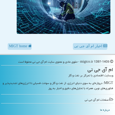
اخبار ام آی جی تی
MIGT home
migtco.ir 1397-1405 - حقوق مادی و معنوی سایت ام آی جی تی محفوظ است
ام آی جی تی
وبسایت اقتصادی با تمرکز بر نفت و گاز
MIGT: دروازه‌ای به سوی دنیای انرژی، از نفت و گاز و سوخت فسیلی تا انرژی‌های تجدیدپذیر و
فناوری‌های نوین، همراه با تحلیل‌های دقیق و اخبار به روز
صفحات ام آی جی تی
درباره ما