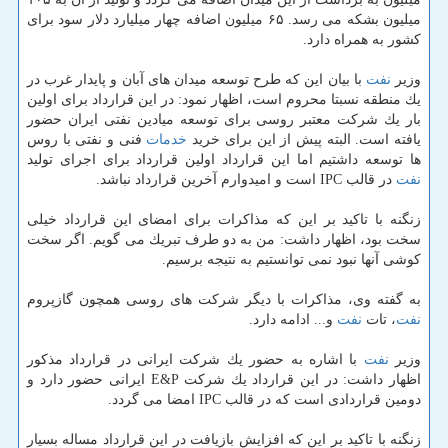
میلیون بشكه می رسد. ۶۵ میلیون اضافه چهار میلیارد دلار سود برای
كشور به همراه دارد.
وزیر
نفت
با بیان این كه طرح توسعه میدان های آبان و پایدار غرب در
یك منطقه نسبتا محروم است، اظهار نمود: در این قرارداد برای اولین
بار یك شركت معتبر روسی برای توسعه میادین نفتی ایران حضور
یافته است. البته پیش از این برای خرید
خدمات
فنی و نفتی با روس
ها توسعه داشتیم اما این قرارداد اولین قرارداد برای اجرای تولید
نفت
در قالب IPC است و امیدوارم آخرین قرارداد نباشد.
زنگنه با تاكید بر این كه مذاكرات برای امضای این قرارداد خیلی
سخت بود، اظهار داشت: من به دو طرف تبریك می گویم. اگر سخت
كوشی آنها نبود نمی توانستیم به نتیجه برسیم.
به گفته وی، مذاكرات با دیگر شركت های روسی همچون گازپروم
نفت
، تات
نفت
و... ادامه دارد.
وزیر
نفت
با اشاره به حضور یك شركت ایرانی در قرارداد مذكور
اظهار داشت: در این قرارداد یك شركت E&P ایرانی حضور دارد و
دومین قراردادی است كه در قالب IPC امضا می گردد.
زنگنه با تاكید بر این كه افزایش بازیافت در این قرارداد مساله بسیار