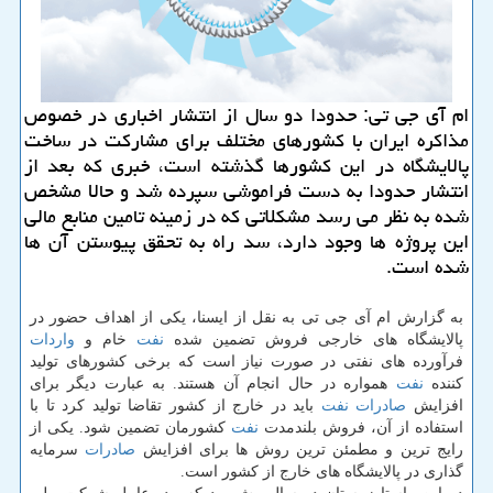
ام آی جی تی: حدودا دو سال از انتشار اخباری در خصوص
مذاكره ایران با كشورهای مختلف برای مشاركت در ساخت
پالایشگاه در این كشورها گذشته است، خبری كه بعد از
انتشار حدودا به دست فراموشی سپرده شد و حالا مشخص
شده به نظر می رسد مشكلاتی كه در زمینه تامین منابع مالی
این پروژه ها وجود دارد، سد راه به تحقق پیوستن آن ها
شده است.
به گزارش ام آی جی تی به نقل از ایسنا، یكی از اهداف حضور در
پالایشگاه های خارجی فروش تضمین شده
نفت
خام و
واردات
فرآورده های نفتی در صورت نیاز است كه برخی كشورهای تولید
كننده
نفت
همواره در حال انجام آن هستند. به عبارت دیگر برای
افزایش
صادرات
نفت
باید در خارج از كشور تقاضا تولید كرد تا با
استفاده از آن، فروش بلندمدت
نفت
كشورمان تضمین شود. یكی از
رایج ترین و مطمئن ترین روش ها برای افزایش
صادرات
سرمایه
گذاری در پالایشگاه های خارج از كشور است.