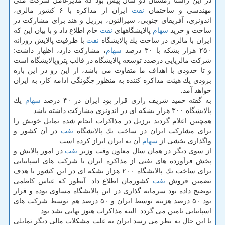
در این راستا زمستان دو سال پیش بود كه مدیرعامل شركت ملی
مهندسی و ساختمان
نفت
ایران از مذاكره با ۶ كشور مالزی،
اندونزی، آفریقای جنوبی، سیرالئون، برزیل و هند برای مشاركت در
ساخت و خرید
سهام
پالایشگاههای
نفت
خام اطلاع داد و با بیان این كه
ایران با مالزی در ساخت یك پالایشگاه
نفت
با ظرفیت پالایش روزانه
۲۵۰ هزار بشكه با ۳۰ درصد
سهام
، مشاركت دارد، اظهار داشت:
شركت مالزیایی درصدد توسعه پالایشگاه در قالب پتروپالایشگاه است
و تا حدودی با اهداف ما متفاوت می باشد، از این رو در این باره
بزودی یك هیئت مذاكره كننده به منظور چگونگی ادامه كار، به ایران
خواهد آمد.
به گفته حمید شریف رازی قرار بود ایران در ۴۰ درصد
سهام
یك
پالایشگاه ۳۰۰ هزار بشكه ای در اندونزی مشاركت داشته باشد.
همچنین اعلام گردید برزیل در مذاكرات انجام شده تمایل خویش را
برای مشاركت ایران در ساخت یك پالایشگاه
نفت
در آن كشور و
واگذاری بخشی از
سهام
آن به ایران ابراز كرده است.
از سوی دیگر در همان سال معاون وقت وزیر
نفت
در امور پالایش و
پخش فرآورده های نفتی از مذاكره ایران با شركت های اسپانیایی
برای ساخت یك پالایشگاه ۲۰۰ هزار بشكه ای در این كشور با هدف
تضمین فروش
نفت
كشورمان اطلاع داد. آنطور كه عباس كاظمی
توضیح داده بود سرمایه گذاری در این پالایشگاه مساوی بوده و قرار
بود ۵۰ درصد هزینه توسط ایران و ۵۰ درصد هم توسط شركت های
اسپانیایی تامین می گردد. البته مذاكرات هنوز نهایی نشد بود.
با این حال به نظر می رسد ایران به علت مشكلات مالی دیگر تمایلی