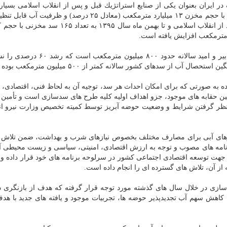
ایران بعنوان یكی از صنایع استراتژیك قبل و پس از انقلاب اسلامی بسیار
قابل توجه است. تا پیش از انقلاب اسلامی، ۱۹ سد مخزنی با حجم مخزن ۱۳ میلیارد مترمكعب (معادل ۲۵ درصد) و
۱۴ میلیارد مترمكعب در كشور بهره برداری می شد كه بعد از انقلاب اسلامی و تا بهمن ماه سال ۱۳۹۵
به طورمیانگین استحصال آب از سدهای كشور در دولت تدبیر و امید سالانه حدود ۸۰۰ 
ز سدهای كشور سالانه كمتر از ۵۰۰ میلیون مترمكعب بوده است.
 به صورتی كه برای امكان احداث هر سد، توجیه آن به لحاظ فنی، اقتصادی، 
 حقابه های موجود، جزو اهداف اولیه كلیه طرح های سدسازی است و تأمین ح
ر نظر گرفتن شرایط و وضعیت حوضه آبریز توسط كمیته تخصیص وزارت نیرو ا
 نیازهای آبی برای مصارف مختلف بخصوص نیازهای شرب و بهداشت، ضمن تلاش
امه های مصوب و توجه به ارزش اقتصادی، امنیتی، سیاسی و زیست محیطی آ
 جهت توسعه اقتصادی اجتماعی كشور در سرلوحه برنامه های خود قرار داده و ب
ز آن، تلاش های گسترده ای را انجام داده است.
سازی در خلال سال های گذشته مورد توجه قرار گرفته كه هدف از بازنگری د
اهش سهم آب تجدیدپذیر حوضه ها، تجربیات موجود و یافته های جدید با هدف