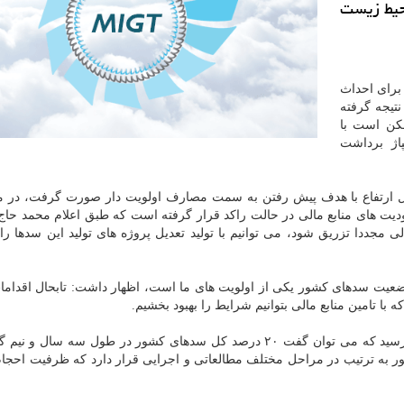
محیط زیست
 برای احداث
تیجه گرفته
د و ممكن است با
اژ برداشت
ل ارتفاع با هدف پیش رفتن به سمت مصارف اولویت دار صورت گرفت، در م
ورت گرفته ۲۳ سد به علت محدودیت های منابع مالی در حالت راكد قرار گرفته است كه طبق اعلام محمد
 مجددا تزریق شود، می توانیم با تولید تعدیل پروژه های تولید این سدها را
وضعیت سدهای كشور یكی از اولویت های ما است، اظهار داشت: تابحال اقدام
ا تامین منابع مالی بتوانیم شرایط را بهبود بخشیم.
در مجموع ۳۰ سد بزرگ در دولت یازدهم به بهره برداری رسید كه می توان گفت ۲۰ درصد كل سدهای كشور در طول سه س
ده، همینطور تعداد ۱۵۰ و ۱۲۴ سد در كشور به ترتیب در مراحل مختلف مطالعاتی و اجرایی قرار دارد كه ظرفیت ا