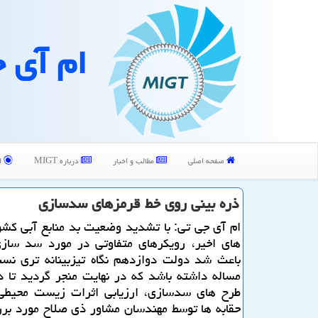
ام آی 
صفحه اصلی
مطالب و اخبار
درباره MIGT
ا
ذره بینی روی خط قرمزهای سدسازی
ام آی جی تی: با تشدید وضعیت بد منابع آبی كش
های اخیر، رویكرهای متفاوتی در مورد سد سازی
باعث شد دولت دوازدهم نگاه تیزبینانه تری نسب
مساله داشته باشد كه در نهایت منجر گردید تا د
طرح های سدسازی، ارزیابی اثرات زیست محیطی
حقابه ها توسط مهندسان مشاور ذی صلاح مورد بر