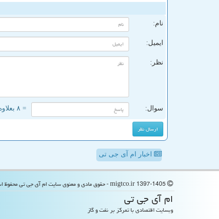
ن
نام:
ایمیل:
نظر:
سوال:
= ۸ بعلاوه ۲
اخبار ام آی جی تی
migtco.ir 1397-1405 - حقوق مادی و معنوی سایت ام آی جی تی محفوظ است
ام آی جی تی
وبسایت اقتصادی با تمرکز بر نفت و گاز