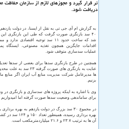
تر قرار گیرد و مجوزهای لازم از سازمان حفاظت 
دریافت شود.
به گزارش ام آی جی تی به نقل از ایسنا، در دولت یازدهم
۴۰ سد بازنگری صورت گرفت كه طی این بازنگری این ن
شد كه ساخت حدود ۱۱ سد توجیه اقتصادی ندار
اقدامات جایگزین همچون تغذیه مصنوعی، ایستگاه پمپ
عملیات سدسازی متوقف شود.
همچنین در طرح بازنگری سدها برای بعضی از سدها تعدی
عنایت به بازنگری های ص
ها مدیرعامل شركت مدیریت منابع آب ایران اگر منابع مالی
بزنیم.
وی با اشاره به اینكه پروژه های سدسازی و بازنگری در 
برای ساماندهی وضعیت سدها صورت گرفته اما امیدواریم كه ب
بهره برداری رسی
آن ها به ترتیب ۲۳.۷ و ۲۱.۶ میلیاردمترمكعب است.