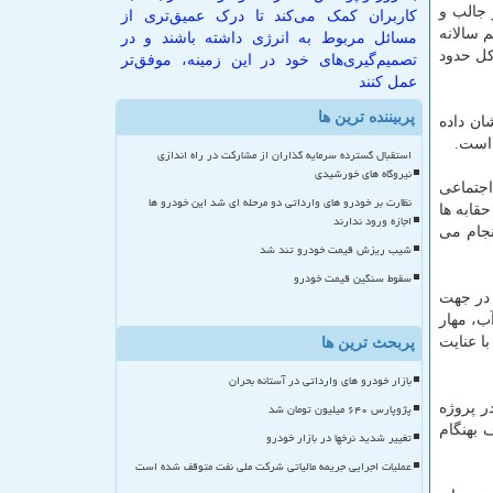
 جالب و
کاربران کمک می‌کند تا درک عمیق‌تری از
 ظرفیت آب قابل تنظیم سالانه
مسائل مربوط به انرژی داشته باشند و در
 به تعداد ۱۶۵ سد مخزنی با حجم كل حدود
تصمیم‌گیری‌های خود در این زمینه، موفق‌تر
عمل کنند
پربیننده ترین ها
میلیون مترمكعب است كه رشد ۶۰ درصدی را نشان داده
استقبال گسترده سرمایه گذاران از مشارکت در راه اندازی
نیروگاه های خورشیدی
اجتماعی
نظارت بر خودرو های وارداتی دو مرحله ای شد این خودرو ها
قابه ها
اجازه ورود ندارند
نجام می
شیب ریزش قیمت خودرو تند شد
سقوط سنگین قیمت خودرو
 در جهت
ب، مهار
ا عنایت
پربحث ترین ها
بازار خودرو های وارداتی در آستانه بحران
پژوپارس ۶۴۰ میلیون تومان شد
ر پروژه
 بهنگام
تغییر شدید نرخها در بازار خودرو
عملیات اجرایی جریمه مالیاتی شرکت ملی نفت متوقف شده است