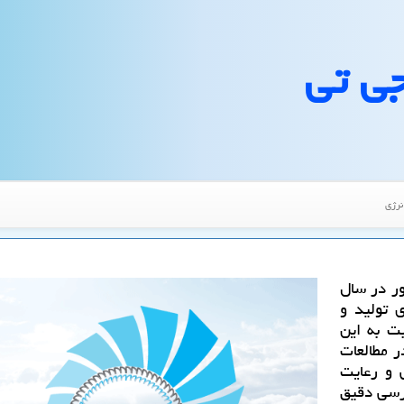
جی تی
نرژی
ور در سال
 تولید و
ت به این
ر مطالعات
 و رعایت
رسی دقیق