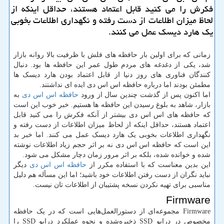
فكرش را می كنید قابل اعتماد هستند، حداقل اینكه از
لحاظ میزان اطلاعات از دست رفته و نگهداری اطلاعات بخوبی
یك هارد دیسك عمل می كنند.
زمانی که برای اولین بار حافظه های فلش با ظرفیت بالا روانه بازار
شد، یکی از دغدغه های مردم طول عمر این حافظه ها بود. دنبال
کنندگان فناوری های روز دنیا از قابل اعتماد بودن هارد دیسک ها
مطمئن بودند اما درباره حافظه اس اس دی ایده ای نداشتند.
اما اکنون پس از گذشت چندین سال از ورود
حافظه اس اس دی
به
بازار، شاهد به بلوغ رسیدن این حافظه ها هستیم. خبر خوب این است
که حافظه های اس اس دی بیشتر از آنکه فکرش را می کنید قابل
اعتماد هستند، حداقل اینکه از لحاظ میزان اطلاعات از دست رفته و
نگهداری اطلاعات بخوبی یک هارد دیسک عمل می کنند. اما خبر بد
این است که حافظه اس اس دی نه بر اثر حجم زیاد اطلاعات نوشته
شده و خوانده شده، بلکه بر اثر مرور زمان دچار مشکل می شود.
این بدین معناست که با استفاده مکرر از
حافظه اس اس دی
دیگر
نباید نگران از دست رفتن اطلاعات خود باشید؛ اما این مسأله هم دلیل
مناسبی برای تهیه نکردن نسخه پشتیبان از اطلاعات تان نیست.
Firmware
Firmware مجموعه‌ای از دستورالعمل‌هایی است که در یک حافظه
مخصوص در درایو SSD ذخیره‌شده و نحوه عملکرد درایو SSD را