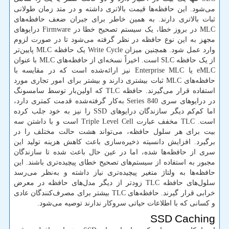
می‌شود. این حافظه‌ها قیمت بالاتری داشته و در متد زمان طولانی
ثبات بالاتری دارند. به همین خاطر برای جبران ضعف حافظه‌های
MLC در بروز خطا، یک سیستم تصحیح خطا در Firmware درایوهای
مجهز به این نوع حافظه در نظر گرفته می‌شود تا در صورت لزوم
وارد عمل شود. همچنین میزان Write Cycle یک حافظه MLC پایین‌تر
از یک حافظه SLC است. اخیراً نسخه‌ای از حافظه‌های MLC با عنوان
eMLC یا Enterprise MLC نیز ارائه‌شده است که در مقایسه با
حافظه‌های MLC ثبات بیشتری دارند و بیشتر برای امور تجاری مورد
استفاده قرار می‌گیرند. حافظه TLC که اولین‌بار توسط سامسونگ
در درایوهای سری 840 Series به‌کار گرفته‌شده قدمت کمتری دارد،
اما کم‌کم دیگر سازندگان درایوهای SSD را نیز به خود جلب کرده
است. TLC مخفف عبارت Triple Level Cell است و با داشتن سه
بیت برای هر سلول حافظه، می‌تواند هشت حالت مختلف را در
برگیرد. افزایش دانسیته ذخیره‌سازی باعث کاهش هزینه تولید این
سری از حافظه‌ها شده، اما در عین حال باعث شده تا سازندگان
مجبور به استفاده از سیستم‌های تصحیح خطای پیچیده‌تری باشند. این
حافظه‌ها به ولتاژ متغیر پیچیده‌تری نیاز داشته و به‌نظر می‌رسد
سلول‌های حافظه TLC زودتر از دیگر مدل‌های حافظه در معرض
خرابی قرار گیرند. حافظه‌های TLC بیشتر برای مصرف‌کنندگان عادی
و کسانی که با اطلاعات حیاتی سروکار ندارند توصیه می‌شود.
SSD Caching