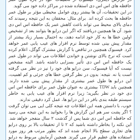
حافظه های اس اس دی استفاده شده در مراکز داده خود می گوید.
در این تحقیقات، آن ها بیشتر روی عوامل محیطی مؤثر بر طول عمر
حافظه ها بحث کرده اند. برای مثال: محققان به این نتیجه رسیدند که
دمای بالای محیط می تواند باعث کاهش عمر یک حافظه اس اس دی
شود. آن ها همچنین دریافتند که اگر این درایو ها بتوانند بعد از تشخیص
اولین خطا ها به کار خود ادامه دهند، به احتمال بسیار زیاد بیشتر از
مقدار پیش بینی شده توسط نرم افزار های عیب یابی عمر خواهد
کرد. فیسبوک همچنین در تناقض با گزارش مشترک گوگل، اعلام کرده
است که نرخ بالای نوشتن و خواندن اطلاعات می تواند در طول عمر
یک حافظه اس اس دی تأثیر بسزایی داشته باشد. البته مشخص
نیست که آیا فیسبوک، سن درایو های خود را نیز در نظر می گرفته
است یا نه. نتیجه: بدون در نظر گرفتن خطا های جزئی و کم اهمیت،
این درایو ها طول عمر بیشتری از مقدار پیش بینی شده دارند.
همچنین باید TDW بیشتری به عنوان طول عمر برای حافظه اس اس
دی خود در نظر بگیرید؛ زیرا نرم افزار های عیب یابی به خاطر
سیستم طبقه بندی بافر در این درایو ها، عمل کرد دقیقی ندارند.
خوب، با دانستن همه این اطلاعات چه نتیجه کلی ایی می توان گرفت
؟ اگر پشت سر هم این گزارش ها را بخوانید به این نتیجه می رسید
که حافظه اس اس دی شما پس از گذشت ۲ سال منفجر خواهد شد.
این نکته را بخاطر داشته باشید که ۲ تا از تحقیقات بالا بر روی درایو
های تجاری سطح بالا انجام شده اند که بطور مرتب هر روز مورد
استفاده های عظیم قرار می گیرند. همچین آزمایش مربوط به درایو