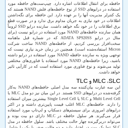
حافظه برای انتقال اطلاعات اشاره دارد. چیپ‌ست‌های حافظه مورد
استفاده در درایوهای SSD از نوع حافظه‌های فلش NAND هستند که
یک کنترلر مدیریت آنها را بر عهده دارد. این حافظه برای نگه‌داشتن
اطلاعات در خود نیازی به جریان مداوم برق ندارد و در صورت قطع
برق اطلاعات را در خود نگه خواهد داشت. سازنده درایو SSD لزوماً
همان سازنده حافظه‌های NAND مورد استفاده در درایو نیست (برای
مثال در درایو ADATA SP920SS که در شماره قبل ماهنامه
سخت‌افزار بررسی کردیم، از حافظه‌های NAND ساخت شرکت
Micron استفاده‌شده است). همچنین در زمان خرید نیازی نیست که
توجهی ویژه به سازنده حافظه NAND مورد استفاده در درایو داشته
باشید، زیرا حافظه‌های NAND مورد استفاده با فناوری‌های مختلفی
تولید می‌شوند و نوع فناوری مورد استفاده است که در کارآیی تاثیر
خواهد داشت.
MLC ،SLC و TLC
این سه عبارت بیان‌کننده سه مدل اصلی حافظه‌های NAND به‌کار
گرفته‌شده در درایوهای SSD هستند. در این میان نیز دو مدل MLC یا
Multi Level Cell و SLC یا Single Level Cell بیشترین میزان استفاده
را دارند. حافظه‌های MLC اغلب قیمت پایین‌تری داشته و در اکثر
درایوهای امروزی برای سیستم‌های دسکتاپ و لپ‌تاپ مورد استفاده
قرار می‌گیرند. هر سلول حافظه در MLC دارای دو بیت بوده و
می‌تواند دربرگیرنده چهار حالت مختلف باشد. سلول حافظه در مدل
SLC تنها یک بیت در اختیار دارد و دو حالت صفر یا یک را شامل