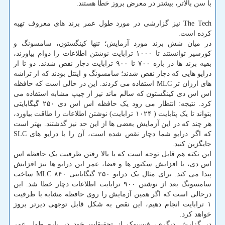
با سن بالاتر، بیشتر در معرض بروز خطا هستند.
The Tech نیز گزارشی در مورد طول عمر برند های معروف تهیه
کرده است.
در میان شش برند مورد آزمایش؛ تنها کینگستون، سامسونگ و
کورسیر توانستند تا ۱۰۰۰ ترابایت نوشتن اطلاعات را دوام بیاورند،
بقیه برند ها در بازه ۷۰۰ تا ۹۰۰ ترابایت دچار نقص شدند. دو تا از
درایو هایی که دچار نقص شدند؛ سامسونگ و اینتل بودند که از تراشه
های ارزان تر MLC استفاده می کردند. این در حالی است که حافظه
اس اس دی کینگستون که سالم ماند نیز از چیپ مشابه استفاده می
کرد. نتیجه: انتظار می رود یک حافظه اس اس دی ۲۵۰ گیگابایتی
بتواند تا یک پتابایت ( ۱۰۲۴ ترابایت) نوشتن اطلاعات را طاقت بیاورد،
هر چند که در این آزمایش بعضی ها از این حد نیز گذشتند. بهتر است
که اگر درایو شما دچار نقص شده است، آن را با درایو های SLC
جایگزین کنید.
این نکته هم قابل توجه است که با بالا رفتن ظرفیت یک حافظه اس
اس دی، با افزایش سکتور ها و فضا، عمر این درایو ها نیز افزایش
پیدا می کند. برای مثال یک درایو ۲۵۰ گیگابایتی ۸۴۰ MLC ساخت
سامسونگ بعد از نوشتن ۹۰۰ ترابایت اطلاعات دچار خطا شد. این
درحالی است که اگر همین آزمایش را روی حافظه مشابه با ظرفیت
۱ ترابایت انجام دهیم، این نقص به شکل قابل توجهی دیرتر بروز
خواهد کرد.
در گزارش دیگری، فیسبوک از تحقیقات خود در باره طول عمر