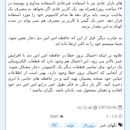
های بازار عادی نیز با استفاده غیرعادی (استفاده مداوم و پیوسته در
۲۴ ساعت روز) همراه بود. یک کاربر عادی اگر بخواهد به مصرف یک
پتابایت برسد، باید برای دهه ها مدام کامپیوتر خود را مورد استفاده
قرار دهد. حتی یک گیمر یا کاربر پر مصرف هم نمی تواند در مدت
کوتاه به این مقدار برسد.
به عبارت دیگر: قبل از این که حافظه اس اس دی دچار نقص شود،
شما سیستم خود را به کلی ارتقا داده اید.
علاوه بر اینکه احتمال بروز خطا در حافظه اس اس دی با افزایش
عمر بالاتر می رود، این احتمال هم وجود دارد که قطعات الکترونیکی
یک درایو، مثل تمامی قطعات دیگر یک کامپیوتر، دچار مشکل شوند.
از آنجایی که احتمال بروز خطا وجود دارد، بهتر است از اطلاعات
حیاتی خود نسخه پشتیبان تهیه کنید و در حافظه های جانبی یا ابری
ذخیره کنید. اگر بار دیگر به فکر طول عمر درایو اس اس دی خود
افتادید و ذهنتان مشغول شد، یادتان باشد: نگران نباشید !
1397/02/06
02:53:46
5049
/ 5
5.0
تگهای خبر:
رپورتاژ
,
تولید
,
كالا