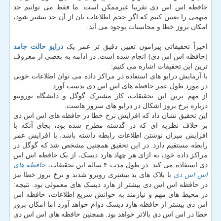
حافظه اس اس دی تقریبا غیرممکن است. ما فقط می توانیم حد
مبهمی را تعیین کنیم که اگر حجم اطلاعات تان از آن حد بیشتر شود،
امکان بروز خطا و محاسبات بوجود می آید.
اخیراً تحقیقاتی پیرامون تعیین دقیق تر عمر یک
درایو حالت جامد
(حافظه اس اس دی) انجام شده است. در ادامه به بعضی از معروف
ترین این تحقیقات اشاره می کنیم:
با آزمایش درایو های استفاده در مراکز داده می توان اطلاعات خوبی
در مورد طول عمر حافظه های اس اس دی بدست آورد.
از مهم ترین این تحقیقات، کار مشترک گوگل و دانشگاه تورونتو
درباره نرخ بروز اشکال در درایو های سرور هاست.
این تحقیق نشان داد که افزایش نرخ خطا در حافظه های اس اس دی
بر خلاف نظریه ای که در گذشته مطرح شده بود، بجای آنکه با
افزایش میزان نوشتن اطلاعات رابطه داشته باشد، با افزایش عمر
رابطه مستقیم دارد. در این تحقیق همچنین مشخص شد که گوگل در
مراکز داده خود، به ازای هر چهاد هارد دیسک، از یک حافظه اس اس
دی استفاده می کند. در طول مدت ۴ ساله این تحقیقات،
حافظه های
اس اس دی
با بلاک های بد بیشتری روبرو شدند و نرخ بروز خطا نیز
در حافظه اس اس دی بیشتر از هارد دیسک های معمولی بود. نتیجه:
در محیط های مهم و نیازمند به خوانش سریع اطلاعات، حافظه اس
اس دی بیشتر از حافظه هارد دیسک دوام خواهد آورد اما امکان بروز
خطا در اس اس دی بالاتر خواهد بود. همچنین حافظه های اس اس دی