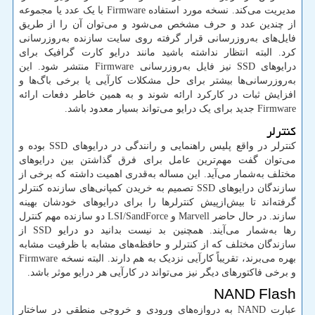
مدیریت می‌کند. نسخه مورد استفاده Firmware با یک عدد یا مجموعه
از چندین عدد و حرف مشخص می‌شود و می‌توان آن را از طریق
فایل‌های به‌روزرسانی قرار گرفته روی سایت سازنده به‌روزرسانی
کرد. البته انتظار نداشته باشید مانند درایو کارت گرافیک برای
درایوهای SSD نیز فایل به‌روزرسانی Firmware منتشر شود. این
به‌روزرسانی‌ها بیشتر برای حل مشکلات کارآیی یا برخی باگ‌ها و
افزایش ثبات در کارکرد ارائه شوند و به همین خاطر دفعات ارائه
Firmware جدید برای یک درایو می‌تواند بسیار معدود باشد.
کنترلر
کنترلر در واقع پلیس راهنمایی و رانندگی در درایوهای SSD بوده و
می‌توان گفت مهم‌ترین عامل برای فرق گذاشتن بین درایوهای
مختلف به‌شمار می‌آید. این مساله به‌قدری اهمیت داشته که برخی از
سازندگان درایوهای SSD تصمیم به خریدن کمپانی‌های سازنده کنترلر
گرفته‌اند تا بیش‌ازپیش کنترلرها را برای درایوهای خودشان بهینه
سازند. در حال حاضر Marvell و LSI/SandForce دو سازنده مهم کنترل
رها به‌شمار می‌آیند. همچنین بد نیست بدانید دو درایو SSD از
سازندگان مختلف که از کنترلر و حافظه‌های مشابه با ظرفیت مشابه
بهره می‌برند، تقریباً کارآیی نزدیک به هم دارند. البته نسخه Firmware
و برخی فاکتورهای دیگر نیز می‌تواند در کارآیی هر درایو موثر باشد.
NAND Flash
عبارت NAND به دروازه‌های ورودی و خروجی منطقی در ساختار