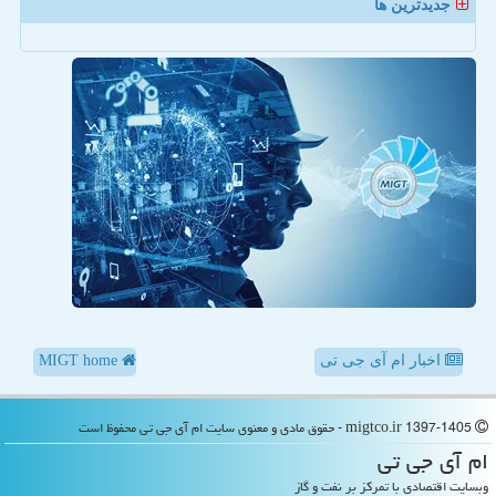
جدیدترین ها
اخبار ام آی جی تی
MIGT home
migtco.ir 1397-1405 - حقوق مادی و معنوی سایت ام آی جی تی محفوظ است
ام آی جی تی
وبسایت اقتصادی با تمرکز بر نفت و گاز