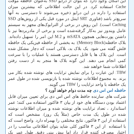
این امکان وجود دارد که بتوان از درایو SSD به‌عنوان حافظه موقت
Cache استفاده کرد. در این حالت اطلاعاتی که بیشترین میزان
استفاده را دارند در این درایو ذخیره می‌شوند تا دسترسی به آنها
سریع‌تر باشد (فناوری SRT اینتل در مورد قبل یکی از روش‌های SSD
Caching است). این روش در برخی از الترابوک‌های مجهز به سیستم
عامل ویندوز نیز به‌کار گرفته‌شده است و برخی از مادربردها نیز با
داشتن پورت‌هایی همچون mSATA و M.2 این امر را تسهیل داده‌اند.
بلاک حافظه(Memory Block): به بخشی از حافظه فیزیکی یک حافظه
فلش گفته می شود. یک بلاک بد، بلاکی است که دچار مشکل شده
است. این بلاک ها یا قابل دسترسی هستند یا عملیات را با سرعت
کمی انجام می دهند. این گونه بلاک ها منجر به از دست رفتن
اطلاعات شما خواهند شد.
TBW: این عبارت را برای نمایش ترابایت های نوشته شده بکار می
برند. به مجموع اطلاعات نوشته شده یا بازنویسی شده در طول عمر
یک حافظه با واحد ترابایت را TBW می گویند.
حافظه اس اس دی
چه مدت دوام خواهد آورد ؟
شرکت های سازنده حافظ های اس اس دی برای تعیین میزان قابل
اعتماد بودن دستگاه های خود از بیان ۳ فاکتور استفاده می کنند؛ عمر
استاندارد ، تعداد ترابایت های نوشته شده و میزان اطلاعات نوشته
شده در طول یک مدت خاص (مثلاً یک روز). مشخص است که
استفاده از این ۳ فاکتور، نتایج مختلفی را بهمراه دارد. واضح است که
با استفاده از این ۳ فاکتور کلی شاید بتوان اطلاعاتی مناسب را در
اختیار مصرف کننده قرار داد اما پیش بینی دقیق طول عمر یک