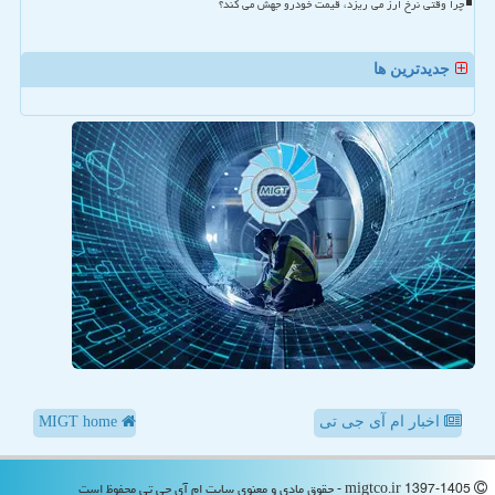
چرا وقتی نرخ ارز می ریزد، قیمت خودرو جهش می کند؟
جدیدترین ها
اخبار ام آی جی تی
MIGT home
migtco.ir 1397-1405 - حقوق مادی و معنوی سایت ام آی جی تی محفوظ است