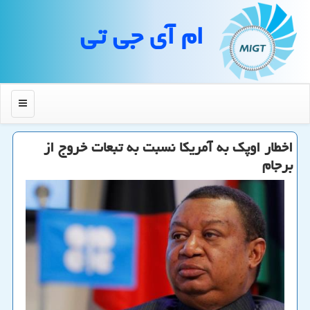
ام آی جی تی
منو
اخطار اوپك به آمریكا نسبت به تبعات خروج از
برجام