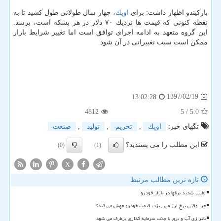
باركیندو اظهار داشت: برای
اوپك
، چهار سال طولانی طول كشید تا به
نقطه كنونی كه قیمت ها نزدیك ۷۰ دلار در هر بشكه است، برسد.
این گروه متعهد به ادامه اجرای توافق است اما تغییر شرایط بازار
ممكن است سبب تغییراتی در آن شود.
1397/02/19
13:02:28
4812
/ 5
5.0
تگهای خبر:
اوپك
,
تحریم
,
تولید
,
صنعت
این مطلب را می پسندید؟
(0)
(1)
X
تازه ترین مطالب مرتبط
تغییر شدید نرخها در بازار خودرو
چرا وقتی نرخ ارز می ریزد، قیمت خودرو جهش می کند؟
ناترازی آب و برق با جذب سرمایه گذاری برطرف می شود