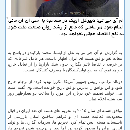
ام آی جی تی: دبیركل اوپك در مصاحبه با ˮسی ان ان مانیˮ
اعلام نمود هر عاملی كه مانع از رشد روان صنعت نفت شود،
به نفع اقتصاد جهانی نخواهد بود.
به گزارش ام آی جی تی به نقل از ایسنا، محمد باركیندو در پاسخ به
تبعات لغو توافق هسته ای ایران اظهار داشت: هر عامل غیرعادی كه
بر عرضه یا تقاضا تاثیر بگذارد، بدون شك بازارها را از تعادل خارج
خواهد نمود كه به نفع تولیدكنندگان یا مصرف كنندگان نیست.
دونالد ترامپ، رییس جمهور آمریكا مكررا تهدید كرده از برجام خارج
شود و این توافق را بدترین توافق تاریخ خوانده است. وی گفته است
می خواهد تصمیم خود درباره این مورد را ساعت دو بعدازظهر روز
سه شنبه اعلام نماید.
توافق هسته ای سال ۲۰۱۵ به تحریم های هسته ای ضد ایران در قبال
محدودیت فعالیت هسته ای و فراهم ساختن امكان بازرسی از
تاسیسات هسته ایش تمام كرد. تحریم ها، سرمایه گذاری ها و تولید
انرژی ایران را محدود كرده بود اما بعد از برچیده شدن تحریم ها،