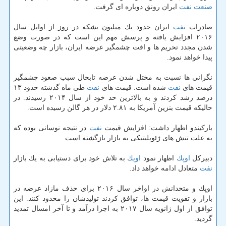
صنعت
نفت
ایران رونق دوباره ای گرفت.
صادرات
نفت
ایران حدود یك میلیون بشكه در روز از اوایل سال
۲۰۱۶ افزایش یافته و پرسش مهم این است كه در صورت وضع
شدن مجدد تحریم ها و افت چشمگیر عرضه ایران، بازار چه وضعیتی
پیدا خواهد نمود.
نگرانی ها نسبت به مختل شدن عرضه تابحال سبب صعود چشمگیر
قیمت های
نفت
شده است. قیمت های
نفت
طی ماه گذشته حدود ۱۳
درصد رشد كردند و به بالاترین حد خود از سال ۲۰۱۴ رسیدند. در
حالیكه قیمت بنزین آمریكا به ۲.۸۱ دلار در هر گالن رسیده است.
باركیندو اظهار داشت: افزایش قیمت
نفت
در نتیجه نوسانی بوده كه
به علت تنش های ژئوپلیتیكی به بازار بازگشته است.
دبیركل
اوپك
اظهار نمود
اوپك
به تلاش خود برای دستیابی به یك بازار
نفت
متعادل ادامه خواهد داد.
اوپك و متحدانش در اواخر سال ۲۰۱۶ برای حذف مازاد عرضه در
بازار و تقویت قیمت ها، توافق كردند تولیدشان را محدود كنند. این
توافق از اول ژانویه سال ۲۰۱۷ به اجرا درآمد و تا آخر امسال تمدید
گردید.