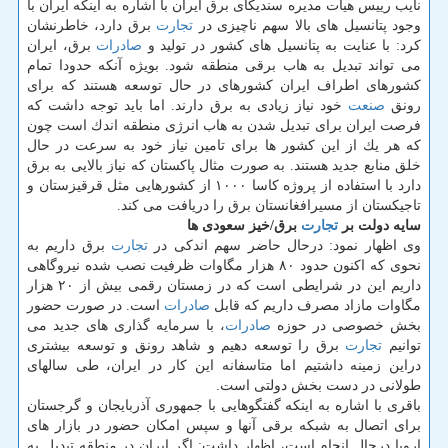
نایب رییس هیات مدیره سندیكای برق ایران با اشاره به اینكه ایران با
وجود پتانسیل های بالا سهم ناچیزی در
تجارت
برق دارد، خاطرنشان
كرد: با عنایت به پتانسیل های كشور در تولید و
صادرات
برق، ایران
می تواند تبدیل به هاب برقی منطقه شود. بویژه آنكه حدودا تمام
كشورهای اطراف ایران كشورهای در حال توسعه هستند كه برای
رونق
صنعت
خود نیاز زیادی به برق دارند. اما باید توجه داشت كه
فرصت ایران برای تبدیل شدن به هاب انرژی منطقه اندك است چون
كه هر یك از این كشور ها برای تامین نیاز خود به سرعت در حال
خلق منابع جدید هستند. به صورت مثال پاكستان كه نیاز بالایی به برق
دارد با استفاده از پروژه كاسا ۱۰۰۰ از كشورهایی مثل قرقیزستان و
تاجیكستان از مسیرافغانستان برق را دریافت می كند.
سایه دولت بر
تجارت
برق/خیز سعودی ها
وی اظهار نمود: درحال حاضر سهم اندكی در
تجارت
برق داریم به
نحوی كه اكنون حدود ۸۰ هزار مگاوات ظرفیت نصب شده نیروگاهی
داریم این در شرایطی است كه در زمستان رقمی بیش از ۲۰ هزار
مگاوات مازاد مصرف داریم كه قابل
صادرات
است. در صورت حضور
بخش خصوصی در حوزه
صادرات
، با سرمایه گذاری های جدید می
توانیم
تجارت
برق را توسعه دهیم و شاهد رونق و توسعه بیشتری
دراین زمینه داشتیم اما متاسفانه این كار در ایران، طی سالهای
طولانی در دست بخش دولتی است.
باقری با اشاره به اینكه گفتگوهایی با جمهوری آذربایجان و گرجستان
برای اتصال به شبكه برقی آنها و سپس امكان حضور در بازار های
اروپا درحال انجام است، اظهار داشت: اگر ایران در منطقه تبدیل به