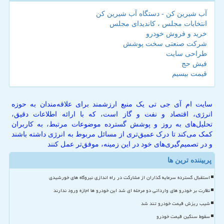
آب شیرین کن - دستگاه آب شیرین کن
انتخابات مجلس ، کاندیدای مجلس
خرید و فروش خودرو
شرکت صنعتی سخت پوشش
طراحی سایت
فیش حج
قیمت بیسیم
سایت ام آی جی تی یک منبع ارزشمند برای علاقه‌مندان به حوزه
انرژی، اقتصاد و نفت و گاز است، که با ارائه اطلاعات دقیق،
تحلیل‌های به روز و پوشش گسترده موضوعات مرتبط، به کاربران
کمک می‌کند تا درک عمیق‌تری از مسائل مربوط به انرژی داشته باشند
و در تصمیم‌گیری‌های خود در این زمینه، موفق‌تر عمل کنند
پربیننده ترین ها
استقبال گسترده سرمایه گذاران از مشارکت در راه اندازی نیروگاه های خورشیدی
نظارت بر خودرو های وارداتی دو مرحله ای شد این خودرو ها اجازه ورود ندارند
شیب ریزش قیمت خودرو تند شد
سقوط سنگین قیمت خودرو