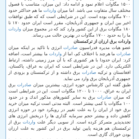
۱۵۰۰ مگاوات اعلام نمود و ادامه داد: این میزان، متناسب با فصول
مختلف سال متفاوت می باشد. اما میزان
واردات
ما هم حداكثر حدود
۷۰۰ مگاوات بوده است. این در شرایطی است كه كه طبق توافقات
اخیر بین ایران و جمهوری آذربایجان، مقرر است ایران حدود ۱۷۰ تا
۱۸۰ مگاوات برق از این كشور وارد كند كه در مجموع میزان
واردات
ما را به حدود ۱۷۰۰ مگاوات در بهترین حالت می رساند.
واردات برق ارزان از تركمنستان
عضو هیات مدیره فدراسیون
صادرات
انرژی با تاكید بر اینكه میزان
صادرات
ما هرچند با اختلاف كم، اما از
واردات
ما بیشتر است، اضافه
كرد: ایران حدودا با هر كشوری كه با آن مرز زمینی داشته، ارتباط
الكتریكی دارد. این در شرایطی است كه ایران به عراق، پاكستان،
افغانستان و تركیه
صادرات
برق داشته و از تركمنستان و بزودی از
جمهوری آذربایجان برق وارد می نماید.
طبق گفته این كارشناس حوزه انرژی، بیشترین میزان
صادرات
برق
ایران به عراق، ۱۰۰۰ تا ۱۲۰۰ مگاوات است. این در شرایطی است
كه میزان
صادرات
برق به سایر كشورهای مذكور اندك و در حدود
۱۰۰ مگاوات یا كمی بیشتر است. البته مدتی است تركیه میزان خرید
برق خود از ایران را به علت تغییر در رویكرد خود در حوزه انرژی
كاهش داده و بیشتر حجم سرمایه گذاری ها را دربخش انرژی های
تجدیدپذیر متمركز كرده است. از سویی دیگر علت
واردات
برق از
تركمنستان هم هزینه پایین تولید برق در این كشور به علت ارزان
بودن خوراك گازی است.