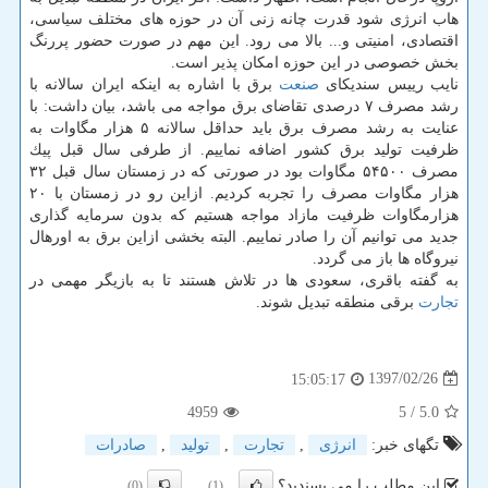
هاب انرژی شود قدرت چانه زنی آن در حوزه های مختلف سیاسی،
اقتصادی، امنیتی و... بالا می رود. این مهم در صورت حضور پررنگ
بخش خصوصی در این حوزه امكان پذیر است.
نایب رییس سندیكای
صنعت
برق با اشاره به اینكه ایران سالانه با
رشد مصرف ۷ درصدی تقاضای برق مواجه می باشد، بیان داشت: با
عنایت به رشد مصرف برق باید حداقل سالانه ۵ هزار مگاوات به
ظرفیت تولید برق كشور اضافه نماییم. از طرفی سال قبل پیك
مصرف ۵۴۵۰۰ مگاوات بود در صورتی كه در زمستان سال قبل ۳۲
هزار مگاوات مصرف را تجربه كردیم. ازاین رو در زمستان با ۲۰
هزارمگاوات ظرفیت مازاد مواجه هستیم كه بدون سرمایه گذاری
جدید می توانیم آن را صادر نماییم. البته بخشی ازاین برق به اورهال
نیروگاه ها باز می گردد.
به گفته باقری، سعودی ها در تلاش هستند تا به بازیگر مهمی در
تجارت
برقی منطقه تبدیل شوند.
1397/02/26
15:05:17
4959
/ 5
5.0
تگهای خبر:
انرژی
,
تجارت
,
تولید
,
صادرات
این مطلب را می پسندید؟
(0)
(1)