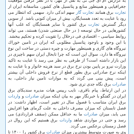
به گزارش ام آی جی تی به نقل از مهر، با در نظر گرفتن موقعیت
جغرافیایی و همینطور منابع و پتانسیل های كشور، متاسفانه ایران از
تجارت
برق همانند
تجارت
گاز
سهم اندكی دارد. سهمی كه انتظار می
رود با عنایت به تعدد همسایگان، بیش از میزان كنونی باشد. از سویی
دیگر گسترش
تجارت
برق كشور با سایر همسایگان كه غلب آنها
كشورهایی در حال توسعه ( در حال صنعتی شدن) هستند، می تواند
روابط سیاسی – اقتصادی فی درخلال را تقویت كرده و تحكیم ببخشد.
با این وجود و باوجود پتانسیل مطلوبی كه ایران در تامین خوراك
نیروگاه های گازی و همینطور مهارت و چیره دستی در ساخت این نوع
نیروگاه ها دارد، سوال این است كه چرا تابحال ایران سهم ناچیزی در
این بازار داشته است؟ از طرفی به نظر می رسد با عنایت به تاكید
وزارت نیرو بر پایین بودن نرخ برق در سبد هزینه خانوار و با عنایت به
اینكه نرخ صادراتی برق بطور قطع از نرخ فروش داخلی آن بیشتر
است، پیش بینی می گردد كه به موازات تامین نیاز داخلی، به
صادرات
برق نگاه جدی تری شود.
در این ارتباط، پیام باقری، نایب رییس هیات مدیره سندیكای برق
ایران در گفتگو با خبرنگار مهر به بیان اینكه میزان
صادرات
و
واردات
برق ایران متناسب با فصول سال در تغییر است، اظهار داشت: در
فصل تابستان كه میزان مصرف داخلی به علت گرمای هوا افزایش
می یابد، میزان
صادرات
ما به حداقل ممكن (سقف قراردادی) می
رسد و حتی در مواردی شاهد
واردات
برق هستیم كه این روال در
فصل زمستان برعكس می گردد.
وی به صورت متوسط بیشترین میزان
صادرات
برق كشور را ۱۴۰۰ تا