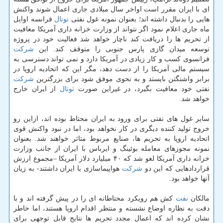
ای با ایران مقرر است اواخر سال میلادی جاری اعمال شوند واكنش
هایی را بدنبال داشته اند؛ بعنوان نمونه غول نفتی
توتال
فرانسه اوایل
ماه جاری اعلام نمود اگر نتواند از وزارت خزانه داری آمریكا معافیت
از تحریم ها را دریافت كند ناچار خواهد شد فعالیت خود در پروژه
توسعه میدان گازی پارس جنوبی را متوقف كند. این
شركت
فرانسوی كسب و كار زیادی در آمریكا دارد و نمی تواند دسترسی به
سیستم مالی آمریكا را از دست دهد، مگر این كه اتحادیه اروپا در
برابر واشنگتن بایستد و به نحوی موفق شود برای بزرگترین
شركت
نفتی خود معافیت بگیرد، در غیراین صورت
توتال
از ایران خارج
خواهد شد.
سایر غول های نفتی برای ورود به ایران محتاط بوده اند، ازاین رو
خروج تولید كننده دیگری در كار نخواهد بود، اما در نبود واكنش قوی
اتحادیه اروپا به تحریم ها، صنایع مربوط متاثر خواهند شد. بعنوان
نمونه مجوزهای معامله بوئینگ و ایرباس با ایران از جانب وزارت
خزانه داری آمریكا لغو شد كه ۴۰ میلیارد دلار آمریكا –مجموع ارزش
قراردادهایی كه این دو
شركت
هواپیماسازی با ایران داشتند- به زیان
آنها خواهد بود.
مالكان
نفت
كش هم رویكرد محتاطانه ای را در پیش گرفته اند و با
دقت به نظاره اوضاع نشسته و منتظر اقدام اروپا هستند، اما خاطر
نشان كرده اند كه اعمال مجدد تحریم ها نتایج قابل توجهی برای