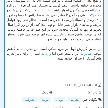
و هیچ یك از امضاءكنندگان توافق هسته ای به آن نپیوندند، تاثیر
محدودی خواهد داشت. الیف كوتسال، تحلیلگر مك كنزی در این باره
به پایگاه خبری ریگزون اظهار داشت: با عنایت به این كه ایران
نفت
و
محصولات
نفتی به آمریكا صادر نمی كند و صادراتش عموما به اروپا
(۲۰ درصد) و آسیااقیانوسیه (۸۰ درصد) است، انتظار نمی رود عوامل
عرضه و تقاضای بازار تغییر قابل توجهی پیدا كند، ازاین رو اگر اعمال
تحریم ها تنها به آمریكا محدود شود در این صورت در فاصله زمانی
كه چارچوب توافق جدید یا بازبینی شده ای عرضه می شود، نوسان
كوتاه مدتی در قیمت ها تولید خواهد نمود.
بر اساس گزارش اویل پرایس، ممكن است این تحریم ها به كاهش
موقتی
صادرات
ایران منجر شود اما
واردات
آسیا از ایران تاثیر تحریم
های آمریكا را جبران خواهد نمود.
1397/03/08
23:17:34
5555
/ 5
5.0
تگهای خبر:
تحریم
,
توتال
,
تولید
,
شركت