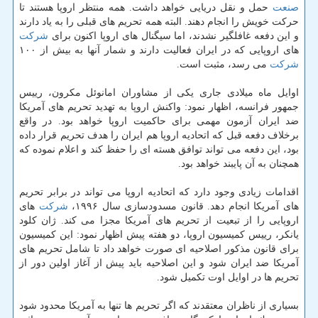
صنعت
حمل و نقل دریایی خواهد داشت. همه منتظر اروپا هستند تا
حركت خویش را انجام دهند. البته همه تحریم های قبلی را به یاد دارند
و این دفعه غافلگیر نشدند، اما سیگنال های اروپا اكنون برای
شركت
های اروپایی كه در ایران فعالیت دارند و شمار آنها به بیش از ۱۰۰
شركت
می رسد، مثبت است.
اوایل ماه میلادی جاری یكی از مشاوران امانوئل مكرون، رییس
جمهور فرانسه، اظهار نمود: واكنش اروپا به تهدید تحریم های آمریكا
ضد ایران آزمون مهمی برای حاكمیت اروپا خواهد بود. در واقع
برخلاف دفعه قبل كه اتحادیه اروپا هم ایران را هدف تحریم قرار داده
بود، این دفعه می تواند توافق هسته ای را حفظ كند و اعلام نموده كه
همچنان به آن پایبند خواهد بود.
اقدامات زیادی وجود دارد كه اتحادیه اروپا می تواند در برابر تحریم
های آمریكا انجام دهد. قانون مسدودسازی سال ۱۹۹۶،
شركت
های
اروپایی را از تبعیت از تحریم های آمریكا مجزا می كند. ژان كلود
یانكر، رییس كمیسیون اروپا، دو هفته پیش اظهار نمود: این كمیسیون
برای قانون مذكور اصلاحیه ای صورت خواهد داد تا شامل تحریم های
آمریكا ضد ایران شود و این اصلاحیه باید پیش از آغاز اولین دور از
تحریم ها در اوایل اوت تكمیل شود.
بسیاری از ناظران معتقدند كه اگر تحریم ها تنها به آمریكا محدود شود