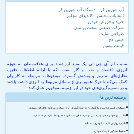
آب شیرین کن - دستگاه آب شیرین کن
انتخابات مجلس ، کاندیدای مجلس
خرید و فروش خودرو
شرکت صنعتی سخت پوشش
طراحی سایت
فیش حج
قیمت بیسیم
سایت ام آی جی تی یک منبع ارزشمند برای علاقه‌مندان به حوزه
انرژی، اقتصاد و نفت و گاز است، که با ارائه اطلاعات دقیق،
تحلیل‌های به روز و پوشش گسترده موضوعات مرتبط، به کاربران
کمک می‌کند تا درک عمیق‌تری از مسائل مربوط به انرژی داشته باشند
و در تصمیم‌گیری‌های خود در این زمینه، موفق‌تر عمل کنند
پربیننده ترین ها
استقبال گسترده سرمایه گذاران از مشارکت در راه اندازی نیروگاه های خورشیدی
نظارت بر خودرو های وارداتی دو مرحله ای شد این خودرو ها اجازه ورود ندارند
شیب ریزش قیمت خودرو تند شد
سقوط سنگین قیمت خودرو