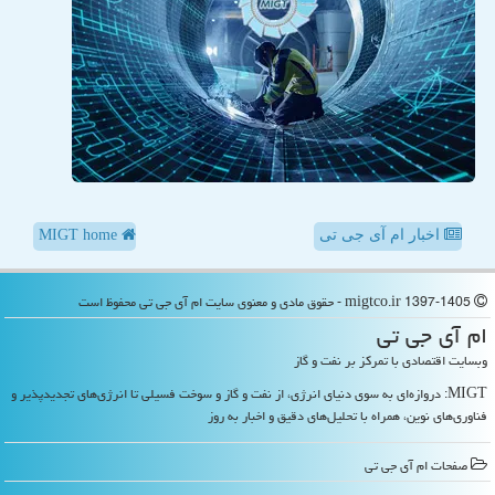
اخبار ام آی جی تی
MIGT home
migtco.ir 1397-1405 - حقوق مادی و معنوی سایت ام آی جی تی محفوظ است
ام آی جی تی
وبسایت اقتصادی با تمرکز بر نفت و گاز
MIGT: دروازه‌ای به سوی دنیای انرژی، از نفت و گاز و سوخت فسیلی تا انرژی‌های تجدیدپذیر و
فناوری‌های نوین، همراه با تحلیل‌های دقیق و اخبار به روز
صفحات ام آی جی تی