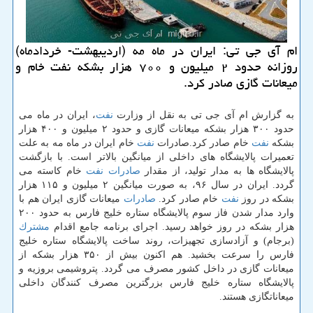
ام آی جی تی: ایران در ماه مه (اردیبهشت- خردادماه)
روزانه حدود ۲ میلیون و ۷۰۰ هزار بشكه نفت خام و
میعانات گازی صادر كرد.
به گزارش ام آی جی تی به نقل از وزارت
نفت
، ایران در ماه می
حدود ۳۰۰ هزار بشكه میعانات گازی و حدود ۲ میلیون و ۴۰۰ هزار
بشكه
نفت
خام صادر كرد.صادرات
نفت
خام ایران در ماه مه به علت
تعمیرات پالایشگاه های داخلی از میانگین بالاتر است. با بازگشت
پالایشگاه ها به مدار تولید، از مقدار
صادرات
نفت
خام كاسته می
گردد. ایران در سال ۹۶، به صورت میانگین ۲ میلیون و ۱۱۵ هزار
بشكه در روز
نفت
خام صادر كرد.
صادرات
میعانات گازی ایران هم با
وارد مدار شدن فاز سوم پالایشگاه ستاره خلیج فارس به حدود ۲۰۰
هزار بشكه در روز خواهد رسید. اجرای برنامه جامع اقدام
مشترك
(برجام) و آزادسازی تجهیزات، روند ساخت پالایشگاه ستاره خلیج
فارس را سرعت بخشید. هم اكنون بیش از ۳۵۰ هزار بشكه از
میعانات گازی در داخل كشور مصرف می گردد. پتروشیمی بروزیه و
پالایشگاه ستاره خلیج فارس بزرگترین مصرف كنندگان داخلی
میعانات‎گازی هستند.