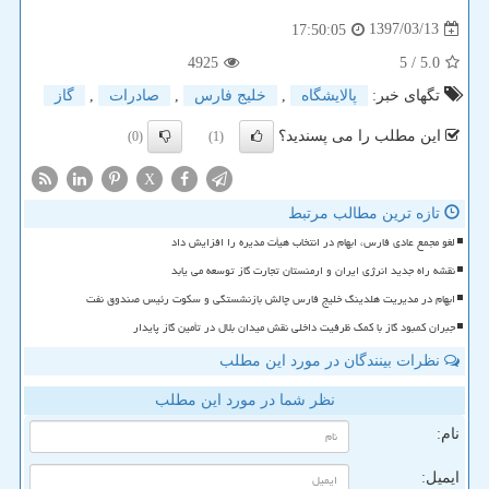
1397/03/13
17:50:05
4925
/ 5
5.0
تگهای خبر:
پالایشگاه
,
خلیج فارس
,
صادرات
,
گاز
این مطلب را می پسندید؟
(0)
(1)
X
تازه ترین مطالب مرتبط
لغو مجمع عادی فارس، ابهام در انتخاب هیأت مدیره را افزایش داد
نقشه راه جدید انرژی ایران و ارمنستان تجارت گاز توسعه می یابد
ابهام در مدیریت هلدینگ خلیج فارس چالش بازنشستگی و سکوت رئیس صندوق نفت
جبران کمبود گاز با کمک ظرفیت داخلی نقش میدان بلال در تأمین گاز پایدار
نظرات بینندگان در مورد این مطلب
نظر شما در مورد این مطلب
نام:
ایمیل: