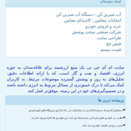
لینک دوستان
آب شیرین کن - دستگاه آب شیرین کن
انتخابات مجلس ، کاندیدای مجلس
خرید و فروش خودرو
شرکت صنعتی سخت پوشش
طراحی سایت
فیش حج
قیمت بیسیم
سایت ام آی جی تی یک منبع ارزشمند برای علاقه‌مندان به حوزه
انرژی، اقتصاد و نفت و گاز است، که با ارائه اطلاعات دقیق،
تحلیل‌های به روز و پوشش گسترده موضوعات مرتبط، به کاربران
کمک می‌کند تا درک عمیق‌تری از مسائل مربوط به انرژی داشته باشند
و در تصمیم‌گیری‌های خود در این زمینه، موفق‌تر عمل کنند
پربیننده ترین ها
استقبال گسترده سرمایه گذاران از مشارکت در راه اندازی نیروگاه های خورشیدی
نظارت بر خودرو های وارداتی دو مرحله ای شد این خودرو ها اجازه ورود ندارند
شیب ریزش قیمت خودرو تند شد