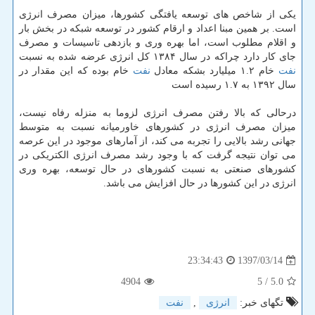
یكی از شاخص های توسعه یافتگی كشورها، میزان مصرف انرژی
است. بر همین مبنا اعداد و ارقام كشور در توسعه شبكه در بخش بار
و اقلام مطلوب است، اما بهره وری و بازدهی تاسیسات و مصرف
جای كار دارد چراكه در سال ۱۳۸۴ كل انرژی عرضه شده به نسبت
نفت
خام ۱.۲ میلیارد بشكه معادل
نفت
خام بوده كه این مقدار در
سال ۱۳۹۲ به ۱.۷ رسیده است
درحالی كه بالا رفتن مصرف انرژی لزوما به منزله رفاه نیست،
میزان مصرف انرژی در كشورهای خاورمیانه نسبت به متوسط
جهانی رشد بالایی را تجربه می كند، از آمارهای موجود در این عرصه
می توان نتیجه گرفت كه با وجود رشد مصرف انرژی الكتریكی در
كشورهای صنعتی به نسبت كشورهای در حال توسعه، بهره وری
انرژی در این كشورها در حال افزایش می باشد.
1397/03/14
23:34:43
4904
/ 5
5.0
تگهای خبر:
انرژی
,
نفت