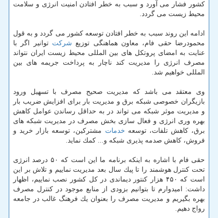
كشور فشار می آورد و سبب به خطر افتادن امنیت انرژی و سلامت
محیط زیست می گردد.
ادامه این روند سبب به خطر افتادن توسعه كشور می گردد و به قول
محمودرضا حقی فام، معاون هماهنگی توزیع
شركت
توانیر اگر با
عنایت به امضای پروتكل های بین المللی محیط زیست ایران نتواند
مصرف انرژی را مدیریت كند ناچار به پرداخت جریمه های بین
المللی خواهیم شد.
وی معتقد می باشد كه مدیریت صحیح مصرف با تسهیل ورود
بازیگران خصوصی شبكه برق و مدیریت بار برای افزایش ضریب بار
و مدیریت موثر شبكه می تواند در به حداقل رساندن عوامل كاهش
بهره وری انرژی و فعال سازی بخش مصرف در مدیریت شبكه های
برق، كاهش تلفات، توسعه
خدمات
مشتركین، توسعه بازار خرید و
فروش، كاهش صدمه پذیری شبكه و... كمك نماید.
حقی فام با اشاره به اینكه برنامه ما این است كه ۵۰ درصد انرژی
تحت كنترل هوشمند را تا پیك سال بعد مدیریت نماییم و تلاش بر این
است كه ۴۵۰ هزار كنتور دیماندی در كل كشور نصب نماییم، اظهار
داشت: امیدوارم تا بتوانیم بزودی از منابع موجود در كنترل مصرف
بهره بگیریم و مدیریت مصرف را بعنوان یك فرهنگ غالب در جامعه
رواج دهیم.