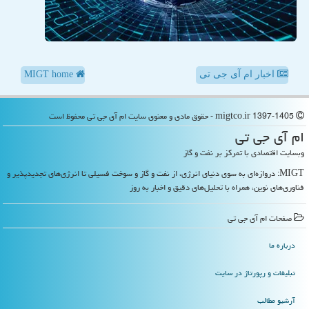
اخبار ام آی جی تی
MIGT home
migtco.ir 1397-1405 - حقوق مادی و معنوی سایت ام آی جی تی محفوظ است
ام آی جی تی
وبسایت اقتصادی با تمرکز بر نفت و گاز
MIGT: دروازه‌ای به سوی دنیای انرژی، از نفت و گاز و سوخت فسیلی تا انرژی‌های تجدیدپذیر و
فناوری‌های نوین، همراه با تحلیل‌های دقیق و اخبار به روز
صفحات ام آی جی تی
درباره ما
تبلیغات و رپورتاژ در سایت
آرشیو مطالب