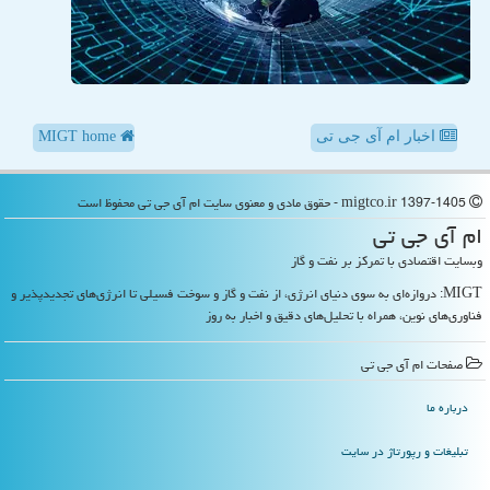
اخبار ام آی جی تی
MIGT home
migtco.ir 1397-1405 - حقوق مادی و معنوی سایت ام آی جی تی محفوظ است
ام آی جی تی
وبسایت اقتصادی با تمرکز بر نفت و گاز
MIGT: دروازه‌ای به سوی دنیای انرژی، از نفت و گاز و سوخت فسیلی تا انرژی‌های تجدیدپذیر و
فناوری‌های نوین، همراه با تحلیل‌های دقیق و اخبار به روز
صفحات ام آی جی تی
درباره ما
تبلیغات و رپورتاژ در سایت