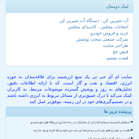
لینک دوستان
آب شیرین کن - دستگاه آب شیرین کن
انتخابات مجلس ، کاندیدای مجلس
خرید و فروش خودرو
شرکت صنعتی سخت پوشش
طراحی سایت
فیش حج
قیمت بیسیم
سایت ام آی جی تی یک منبع ارزشمند برای علاقه‌مندان به حوزه
انرژی، اقتصاد و نفت و گاز است، که با ارائه اطلاعات دقیق،
تحلیل‌های به روز و پوشش گسترده موضوعات مرتبط، به کاربران
کمک می‌کند تا درک عمیق‌تری از مسائل مربوط به انرژی داشته باشند
و در تصمیم‌گیری‌های خود در این زمینه، موفق‌تر عمل کنند
پربیننده ترین ها
استقبال گسترده سرمایه گذاران از مشارکت در راه اندازی نیروگاه های خورشیدی
نظارت بر خودرو های وارداتی دو مرحله ای شد این خودرو ها اجازه ورود ندارند
شیب ریزش قیمت خودرو تند شد