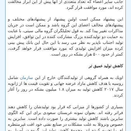
جانب سایر اعضاء كه تعداد متعددی از آنها پیش از این ابراز مخالفت
كرده اند، مورد موافقت قرار گیرد.
این پیشنهاد ممكن است اولین پیشنهاد از پیشنهادهای مختلف و
پیشنهادهای مخالف اعضای این گروه باشد و ممكن است در جریان
مذاكرات تغییر پیدا كند. به قول تحلیلگران گروه مالی سیتی، با عنایت
به حمایت دو تولیدكننده بزرگ مشاركت كننده در این توافق، افزایش
تولید اجتناب ناپذیر به نظر می رسد با این حال این بانك پیش بینی
كرده میزان افزایش تولیدی كه مورد موافقت قرار خواهد گرفت،
كمتر از حدود ۵۰۰ هزار بشكه در روز است.
كاهش تولید عمیق تر
اوپك به همراه گروهی از تولیدكنندگان خارج از این
سازمان
شامل
روسیه با هدف كاهش مازاد عرضه جهانی و تقویت قیمت ها از ژانویه
سال ۲۰۱۷ كاهش تولید به میزان ۱.۸ میلیون بشكه در روز را آغاز
كردند.
بسیاری از كشورها از میزانی كه قرار بود تولیدشان را كاهش دهند
فراتر رفته اند. بعنوان نمونه عربستان سعودی برای این كه الگوی
سایرین باشند كاهش تولید بیشتری را صورت داده است. سایرین به
خصوص ونزوئلا به علت مشكلات در صنایع نفتی خود افت غیرمنتظره
ای را تجربه كرده اند. مجموع كاهش تولید این گروه در آوریل به