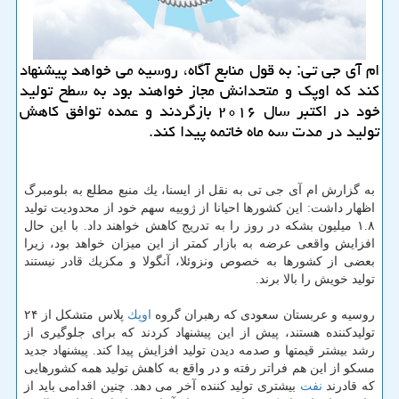
ام آی جی تی: به قول منابع آگاه، روسیه می خواهد پیشنهاد
كند كه اوپك و متحدانش مجاز خواهند بود به سطح تولید
خود در اكتبر سال ۲۰۱۶ بازگردند و عمده توافق كاهش
تولید در مدت سه ماه خاتمه پیدا كند.
به گزارش ام آی جی تی به نقل از ایسنا، یك منبع مطلع به بلومبرگ
اظهار داشت: این كشورها احیانا از ژوییه سهم خود از محدودیت تولید
۱.۸ میلیون بشكه در روز را به تدریج كاهش خواهند داد. با این حال
افزایش واقعی عرضه به بازار كمتر از این میزان خواهد بود، زیرا
بعضی از كشورها به خصوص ونزوئلا، آنگولا و مكزیك قادر نیستند
تولید خویش را بالا برند.
روسیه و عربستان سعودی كه رهبران گروه
اوپك
پلاس متشكل از ۲۴
تولیدكننده هستند، پیش از این پیشنهاد كردند كه برای جلوگیری از
رشد بیشتر قیمتها و صدمه دیدن تولید افزایش پیدا كند. پیشنهاد جدید
مسكو از این هم فراتر رفته و در واقع به كاهش تولید همه كشورهایی
كه قادرند
نفت
بیشتری تولید كننده آخر می دهد. چنین اقدامی باید از