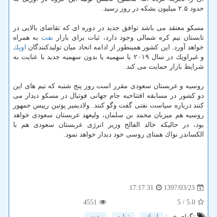
حدود ۲.۵ میلیون بشكه در روز رسید.
مسكو معتقد می باشد توافق جدید در دوره ای كه تقاضای بالایی در
تابستان نیم كره شمالی وجود دارد، ثبات برای بازار
نفت
به همراه
خواهد آورد. این كشور همینطور از ادامه اتحاد میان تولیدكنندگان
اوپك
و غیراوپك در سال ۲۰۱۹ با سهمیه یا بدون سهمیه جدید با عنایت به
شرایط بازار حمایت می كند.
روسیه و عربستان سعودی مقرر است روز پنج شنبه كه تیم های این
دو كشور در مسابقه افتتاحیه جام جهانی فوتبال در مسكو دیدار می
كنند درباره سیاست نفتی گفت وگو كنند. ولادیمیر پوتین رییس جمهور
روسیه هم میزبان محمد بن سلمان، ولیعهد عربستان سعودی خواهد
بود، در حالیكه خالد الفالح وزیر انرژی عربستان سعودی هم با
الكساندر نواك همتای روسی خود دیدار خواهد نمود.
1397/03/23
17:17:31
4551
/ 5
5.0
تگهای خبر:
اوپك
,
تولید
,
نفت