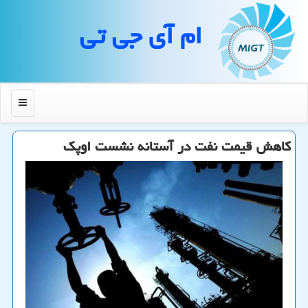
ام آی جی تی
منو
كاهش قیمت نفت در آستانه نشست اوپك