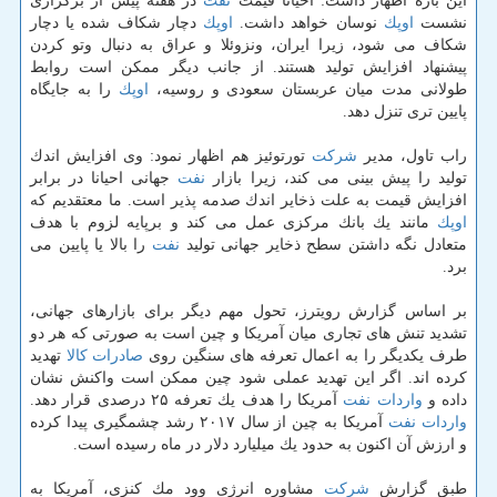
این باره اظهار داشت: احیانا قیمت
نفت
در هفته پیش از برگزاری
نشست
اوپك
نوسان خواهد داشت.
اوپك
دچار شكاف شده یا دچار
شكاف می شود، زیرا ایران، ونزوئلا و عراق به دنبال وتو كردن
پیشنهاد افزایش تولید هستند. از جانب دیگر ممكن است روابط
طولانی مدت میان عربستان سعودی و روسیه،
اوپك
را به جایگاه
پایین تری تنزل دهد.
راب تاول، مدیر
شركت
تورتوئیز هم اظهار نمود: وی افزایش اندك
تولید را پیش بینی می كند، زیرا بازار
نفت
جهانی احیانا در برابر
افزایش قیمت به علت ذخایر اندك صدمه پذیر است. ما معتقدیم كه
اوپك
مانند یك بانك مركزی عمل می كند و برپایه لزوم با هدف
متعادل نگه داشتن سطح ذخایر جهانی تولید
نفت
را بالا یا پایین می
برد.
بر اساس گزارش رویترز، تحول مهم دیگر برای بازارهای جهانی،
تشدید تنش های تجاری میان آمریكا و چین است به صورتی كه هر دو
طرف یكدیگر را به اعمال تعرفه های سنگین روی
صادرات
كالا
تهدید
كرده اند. اگر این تهدید عملی شود چین ممكن است واكنش نشان
داده و
واردات
نفت
آمریكا را هدف یك تعرفه ۲۵ درصدی قرار دهد.
واردات
نفت
آمریكا به چین از سال ۲۰۱۷ رشد چشمگیری پیدا كرده
و ارزش آن اكنون به حدود یك میلیارد دلار در ماه رسیده است.
طبق گزارش
شركت
مشاوره انرژی وود مك كنزی، آمریكا به