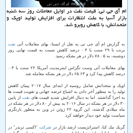
ام آی جی تی: قیمت نفت در اوایل معاملات روز سه شنبه
بازار آسیا به علت انتظارات برای افزایش تولید اوپك و
متحدانش، با كاهش روبرو شد.
به گزارش ام آی جی تی به نقل از ایسنا، بهای معاملات آتی
نفت
برنت با ۲۹ سنت یا ۰.۴ درصد كاهش نسبت به قیمت نهایی روز
دوشنبه، به ۷۸.۰۵ دلار در هر بشكه رسید.
بهای معاملات آتی وست تگزاس اینترمدیت آمریكا ۲۲ سنت یا ۰.۳
درصد كاهش پیدا كرد و ۶۵.۶۳ دلار در هر بشكه معامله شد.
اوپك و متحدانش شامل روسیه از ابتدای سال ۲۰۱۷ پیمان كاهش
تولید را به منظور آخر دادن به اشباع عرضه جهانی و تقویت قیمت ها
به اجرا گذاشتند. اما به دنبال افزایش شدید قیمت های
نفت
از پایین
۳۰ دلار در هر بشكه در سال ۲۰۱۶ به بیش از ۸۰ دلار در هر بشكه در
ماه میلادی گذشته، این گروه ۲۲ ژوئن در وین به منظور بازنگری
سیاست تولید خود دیدار خواهند كرد.
گریك مك كنا، استراتژیست ارشد بازار در
شركت
"اكسی تریدر" در