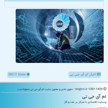
اخبار ام آی جی تی
MIGT home
migtco.ir 1397-1405 - حقوق مادی و معنوی سایت ام آی جی تی محفوظ است
ام آی جی تی
وبسایت اقتصادی با تمرکز بر نفت و گاز