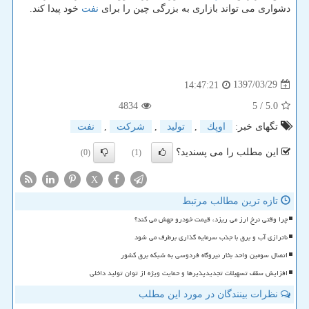
دشواری می تواند بازاری به بزرگی چین را برای
نفت
خود پیدا كند.
1397/03/29
14:47:21
4834
/ 5
5.0
تگهای خبر:
اوپك
,
تولید
,
شركت
,
نفت
این مطلب را می پسندید؟
(0)
(1)
X
تازه ترین مطالب مرتبط
چرا وقتی نرخ ارز می ریزد، قیمت خودرو جهش می کند؟
ناترازی آب و برق با جذب سرمایه گذاری برطرف می شود
اتصال سومین واحد بخار نیروگاه فردوسی به شبکه برق کشور
افزایش سقف تسهیلات تجدیدپذیرها و حمایت ویژه از توان تولید داخلی
نظرات بینندگان در مورد این مطلب