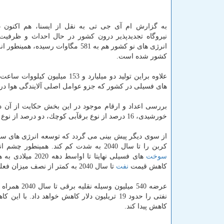
نیروگاه تجدیدپذیر درون كشور در حال احداث و ظرفی
كشور شده است.
علاوه براین تولید دو میلیارد و 153 میلیون كیلووات ساعت برق از محل انرژی های نو سبب شده شده 611 میلیون مترمكعب از مصرف
های فسیلی در كشور كه جزو عوامل اصلی آلایندگی هوا د
خورشیدی، 16 درصد از نوع برقآبی كوچك، دو درصد از نوع بازیافت حرارت و دو درصد هم از نوع زیست توده است.
از سوی دیگر پیش بینی می گردد كه توسعه انرژی های س
كربن را تا سال 2040 به شدت كم كند. همینطور چشم انداز كلی توسعه و فراگیر شدن خودروهای برقی در دنیا باعث خواهد شد كه مصرف
سوخت
های فسیلی نهایتا تا اواسط دهه 2020 میلادی به همین منوال ادامه پیدا كند، اما این مسئله طی گذر زمان باعث كاهش تقاضای
كاهش قیمت
نفت
تا سال 2040 به كمتر از نصف میزان فعلی می گردد.
عرضه 540 میلیون وسیله نقلیه برقی تا سال 2040 همراه با پیشرفت در بهره وری
نفتی را حدود 19 تریلیون دلار كاهش خواهد داد. با این كاهش تقاضا در دهه 2030، قیمت
كاهش پیدا كند.