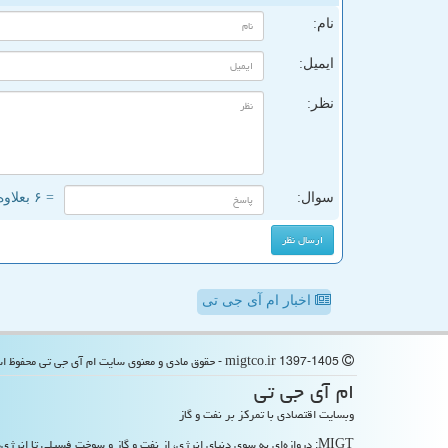
نام:
ایمیل:
نظر:
سوال:
= ۶ بعلاوه ۲
اخبار ام آی جی تی
migtco.ir 1397-1405 - حقوق مادی و معنوی سایت ام آی جی تی محفوظ است
ام آی جی تی
وبسایت اقتصادی با تمرکز بر نفت و گاز
MIGT: دروازه‌ای به سوی دنیای انرژی، از نفت و گاز و سوخت فسیلی تا انرژی