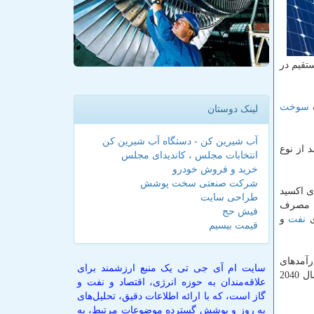
ه صورت مستقیم و غیرمستقیم در
سوخت
لینک دوستان
آب شیرین کن - دستگاه آب شیرین کن
 دارد كه هم اكنون 45 درصد نیروگاه های تجدیدپذیر كشور از نوع بادی، 35 درصد از نوع
انتخابات مجلس ، کاندیدای مجلس
خرید و فروش خودرو
شرکت صنعتی سخت پوشش
ی اكسید
طراحی سایت
فیش حج
نفت
و
قیمت بیسیم
رآمدهای
سایت ام آی جی تی یک منبع ارزشمند برای
می تواند به 32 دلار برای هر بشكه در سال 2040
علاقه‌مندان به حوزه انرژی، اقتصاد و نفت و
گاز است، که با ارائه اطلاعات دقیق، تحلیل‌های
به روز و پوشش گسترده موضوعات مرتبط، به