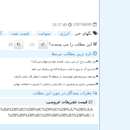
1397/04/09
19:57:49
تگهای خبر:
انرژی
,
سوخت
,
قیمت نفت
,
آ
این مطلب را می پسندید؟
(0)
(2)
تازه ترین مطالب مرتبط
چرا وقتی نرخ ارز می ریزد، قیمت خودرو جهش می کند؟
ناترازی آب و برق با جذب سرمایه گذاری برطرف می شود
توسعه سیستم های هوشمند در منطقه 8 عملیات انتقال گاز شتاب گرفت
خصوصی سازی پتروشیمی از افزایش راندمان تا ضرورت اصلاحات نهادی
نظرات بینندگان در مورد این مطلب
قیمت تشریفات عروسی:
%AA%D8%B4%D8%B1%DB%8C%D9%81%D8%A7%D8%AA-
%D8%B9%D8%B1%D9%88%D8%B3%DB%8C-1
ن