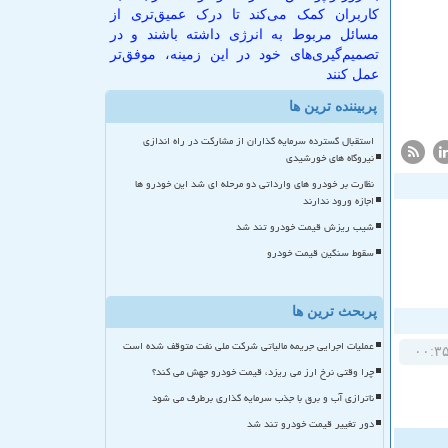
کاربران کمک می‌کند تا درک عمیق‌تری از
مسائل مربوط به انرژی داشته باشند و در
تصمیم‌گیری‌های خود در این زمینه، موفق‌تر
عمل کنند
پربیننده ترین ها
استقبال گسترده سرمایه گذاران از مشارکت در راه اندازی
نیروگاه های خورشیدی
نظارت بر خودرو های وارداتی دو مرحله ای شد این خودرو ها
اجازه ورود ندارند
شیب ریزش قیمت خودرو تند شد
سقوط سنگین قیمت خودرو
پربحث ترین ها
عملیات اجرایی جریمه مالیاتی شرکت ملی نفت متوقف شده است
چرا وقتی نرخ ارز می ریزد، قیمت خودرو جهش می کند؟
ناترازی آب و برق با جذب سرمایه گذاری برطرف می شود
دور تغییر قیمت خودرو تند شد