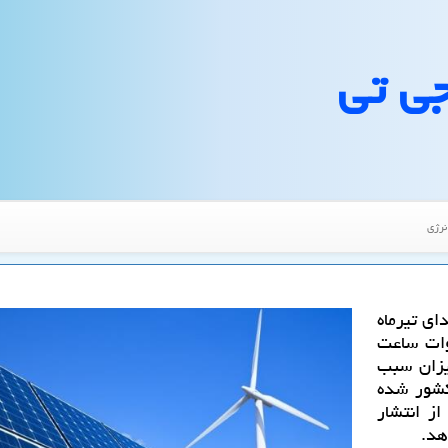
جی تی
نرژی
تی از تیرماه سال 1388تا ابتدای تیرماه
1 میلیون كیلووات ساعت
یزان سبب
در كشور شده
از انتشار