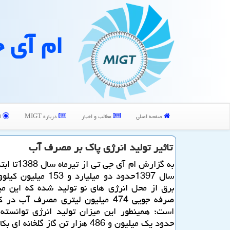
ام آی 
صفحه اصلی
مطالب و اخبار
درباره MIGT
ا
تاثیر تولید انرژی پاك بر مصرف آب
به گزارش ام آی جی 
سال 1397حدود دو میلیارد و 53
برق از محل انرژی های نو تولید شده كه این م
صرفه جویی 474 میلیون لیتری مصرف آب 
است؛ همینطور این میزان تولید انرژی توانسته 
حدود یك میلیون و 486 هزار تن گاز گلخانه ای بكاهد.