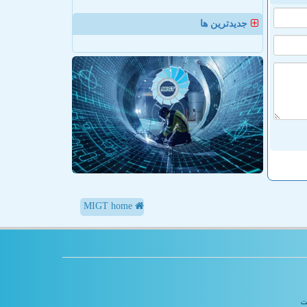
جدیدترین ها
MIGT home
یت