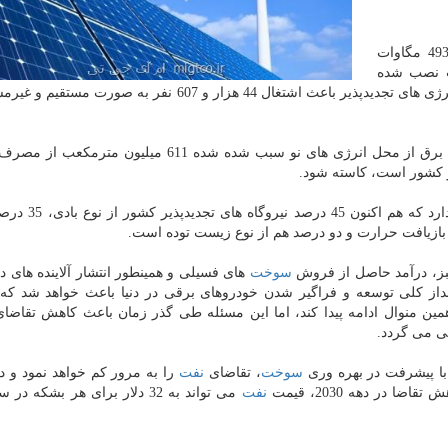
به گزارش ام آی جی تی به نقل از ایسنا، هم اكنون 493 مگاوات
ت نصب شده
انرژی های نو كشور هم به 581 مگاوات رسیده، همینطور انرژی های تجدیدپذیر باعث اشتغال 44 هزار و 607 نفر ب
ر كشور است، كاسته شود.
بررسی اعداد و ارقام موجود در این بخش حكایت از آن
بز، درآمد حاصل از فروش
سوخت
های فسیلی و همینطور انتشار آلاینده های د
سوخت
، تقاضای
نفت
را به مرور كم خواهد نمود و د
نفت