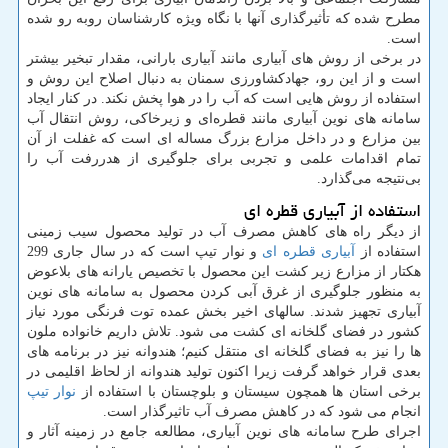
مطرح شده که تأثیرگذاری آنها با نگاه ویژه کارشناسان روبه رو شده
است.
در برخی از روش های آبیاری مانند آبیاری بارانی، مقدار تبخیر بیشتر
است و از این رو، جهادکشاورزی سمنان به دنبال اصلاح این روش و
استفاده از روش هایی است که آب را در هوا پخش نکند. در کنار ایجاد
سامانه های نوین آبیاری مانند قطره‌ای و زیرخاکی، روش انتقال آب
بین مزارع و در داخل مزارع بزرگ مساله ای است که غفلت از آن
تمام اقدامات علمی و تجربی برای جلوگیری از هدررفت آب را
بی‌نتیجه می‌گذارد.
استفاده از آبیاری قطره ای
از دیگر راه های کاهش مصرف آب در تولید محصول سیب زمینی
استفاده از
آبیاری قطره ای
و نوار تیپ است که در سال جاری 299
هکتار از مزارع زیر کشت این محصول با تخصیص یارانه های بلاعوض
به منظور جلوگیری از غرق آبی کردن محصول به سامانه های نوین
آبیاری تجهیز شدند. سالهای اخیر بخش عمده توت فرنگی مورد نیاز
کشور در فضای گلخانه ای کشت می شود. تلاش داریم خانواده ملون
ها را نیز به فضای گلخانه ای منتقل کنیم؛ هندوانه نیز در برنامه های
بعدی قرار خواهد گرفت زیرا اکنون تولید هندوانه از لحاظ اقلیمی در
برخی استان ها همچون سیستان و بلوچستان با استفاده از
نوار تیپ
انجام می شود که در کاهش مصرف آب تاثیرگذار است.
اجرای طرح سامانه های نوین آبیاری، مطالعه جامع در زمینه آثار و