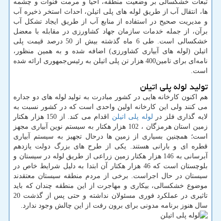
تبعات خشکسالی بر وضعیت منطقه، احیا و مرمت قنوات و چشمه
ها، انتقال آب از طریق لوله های پلی اتیلن، احداث استخر ذخیره آب
و مدیریت صحیح در استفاده از منابع آب از طریق ایجاد تشکل آب
برآن، از جمله خدمات سازمان جهاد کشاورزی در مقابله با معضل
خشکسالی است. طی 6 ماه گذشته بیش از 50 درصد قیمت پلی
اتیلن (لوله های آبیاری کشاورزی) اضافه شده و به همین منظور،
نامه‌ای برای تامین400 هزار تن پلی اتیلن به رئیس‌جمهوری ارائه شده
است.
تولید لوله پلی اتیلن
هم اکنون کارخانه هایی در کشور مبادرت به تولید لوله های دو جداره
می کنند ولی این کارخانه اولین واحدی است که در کشور نسبت به
لایه گذاری فلز در
لوله پلی اتیلن
اقدام می کند. از 150 هزار هکتار
زمین استان هرمزگان ، 102 هزار هکتار به سیستم نوین آبیاری مجهز
است؛ همچنین بسیاری از زمین ها درحال تجهیز به سیستم آبیاری
قطره ای و بارانی هستند. یکی از طرح های بزرگ دولت یازدهم
آبرسانی به 146 هزار هکتار زمین زراعی از طریق لوله در سیستان و
بلوچستان است که 46 هزار هکتار آن ابتدا به دلیل شرایط خاص در
سیستان در حال اجراست. برخی از مردم منطقه سیستان معتقدند
موضوع خشکسالی، بیکاری و مهاجرت از این منطقه چندان که باید
تاثیری در عملکرد فوری مسئولان نداشته و حتی پس از گذشت 20
سال هنوز برنامه مدونی برای برون رفت از این چالش وجود ندارد.