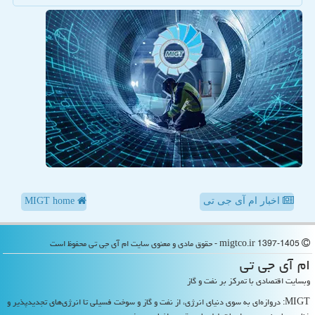
اخبار ام آی جی تی
MIGT home
migtco.ir 1397-1405 - حقوق مادی و معنوی سایت ام آی جی تی محفوظ است
ام آی جی تی
وبسایت اقتصادی با تمرکز بر نفت و گاز
MIGT: دروازه‌ای به سوی دنیای انرژی، از نفت و گاز و سوخت فسیلی تا انرژی‌های تجدیدپذیر و