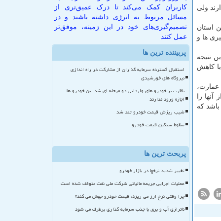
کاربران کمک می‌کند تا درک عمیق‌تری از
رند ولی
مسائل مربوط به انرژی داشته باشند و در
تصمیم‌گیری‌های خود در این زمینه، موفق‌تر
ن استان
عمل کنند
ری ها و
پربیننده ترین ها
نیا به این نتیجه
اوجود همه محدودیت ها وضعیت ما به مراتب بهتر و مناسب تر از سال های گذشته است، اظهار نمود: ما نسبت به دهه ۸۰ با كاهش
استقبال گسترده سرمایه گذاران از مشارکت در راه اندازی
نیروگاه های خورشیدی
ی استان نظیر سد عمارت،
نظارت بر خودرو های وارداتی دو مرحله ای شد این خودرو ها
 یا تعدادی از آنها را
اجازه ورود ندارند
 یورو در حال انجام می باشد كه
شیب ریزش قیمت خودرو تند شد
سقوط سنگین قیمت خودرو
پربحث ترین ها
تغییر شدید نرخها در بازار خودرو
عملیات اجرایی جریمه مالیاتی شرکت ملی نفت متوقف شده است
چرا وقتی نرخ ارز می ریزد، قیمت خودرو جهش می کند؟
ناترازی آب و برق با جذب سرمایه گذاری برطرف می شود