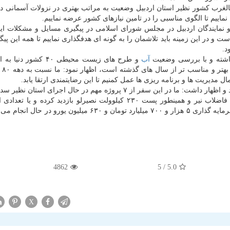
شمالغرب كشور نظیر استان اردبیل وضعیت به مراتب بهتری در نزولات آسمانی دا
ییم تا الگوی مناسبی را در تامین نیازهای كشور عرضه نماییم.
ن و نمایندگان اردبیل در مجلس شورای اسلامی در پیگیری مسایل و مشكلات ای
در این زمینه باید تلاشمان را به گونه ای هدفگذاری نماییم تا همه این پیگی
د.
آب
و طرح های زیست محیطی ۴۰ كشور د
رسیدیم كه ب
مدیریت ها و برنامه ریزی ها عمل كمنیم تا این رضایتمندی ارتقا یابد.
وزیر نیرو به سفر دو روزه خود به استان اردبیل اشالره كرد و اظهار داشت: ما در این سفر از ۷ پروژه مهم در حال اجرا
شبكه آبیاری و زهكشی خدافرین، احمدبیگلو، تصفیه خانه فاضلاب نیر و همینطور پست ۲۳۰ كیلوولت نصیرلو بازدید كرده و
افتتاح می نماییم كه در مجموع این طرح ها و پروژه ها با سرمایه گذاری ۵ هزار و ۷۰۰ میلیارد تومان و ۶۳۰ میلیون
4862
/ 5
5.0
X