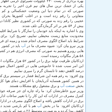
بهره برداری از پست ۲۳۰ كیلوولت نصیرلوی گرمی ا
یكی از خشك ترین سال های نیم قرن اخیر را تجربه می
صورتی كه در تمام دنیا این وضعیت خشكسالی و كم 
متفاوتی را رقم زده است و در اغلب كشورها بحران آ
عجیبی را رقم زده به صورتی كه در كشوری نظیر كانادا در
بیش از ۵۴ نفر بر اثر گرمازدگی تلف شدند.
وی با اشاره به اینكه باید خودمان را سازگار با شرایط اقلی
محدودیت منابع زیست محیطی نماییم، تصریح كرد: برای غ
شرایط باید اصلاح الگوی مصرف انجام شده و زمینه ای فراهم
وزیر نیرو بیان كرد: شیوه مصرف ما در
آب
باید در كشور 
۵۸ هزار مگاوات رسیده است.
درصد كاهش دهند تا تابستان گرم را سپری نماییم.
وی افزود: به رغم همه این شرایط فشار در سیستم برق كشور 
در همین كشور همسایه آذربایجان با افزایش دمای هوا ك
بخش
صنعت
آب
و برق مشغول رفع مشكلات هستند.
وزیر نیرو خاطرنشان كرد: ما راه چاره ای جز صرفه ج
كنترل مصرف در ادارات كه این كار را با تغییر ساعات اد
برق در ادارات كاهش یافته و اصلاح الگوی مصرف در ادارا
اردكانیان افزود: ما در بخش
آب
كاهش پیدا كرده و به صورت متوسط ۲۶ درصد كم بارشی در كشور اتفاق افتاده است.