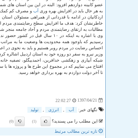
عضو كابینه دوازدهم افزود: البته در این بین استان های 
به هر حال باید در افزایش بهره وری
آب
و مصرف كم كمك نما
اردكانیان در ادامه با قدردانی از همراهی مسئولان استا
خاطرنشان كرد: هدف ما افزایش سطح رضایتمندی مردم است و 
مطالبات به ارتقای رضایتمندی مردم و آحاد جامعه منجر شو
وی با اشاره به اینكه در ۱۰ سال قبل در كشور حضور نداشته و با بررسی وضعیت
احساس رضایت در مردم روبر هستیم و باید به نحوی در اعمال 
تا آخر دولت دوازدم به بهره برداری خواهد رسید.
1397/04/21
22:02:27
تگهای خبر:
آب
,
انرژی
,
تولید
این مطلب را می پسندید؟
(0)
(1)
تازه ترین مطالب مرتبط