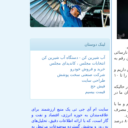
لینک دوستان
.
نارسائی
آب شیرین کن - دستگاه آب شیرین کن
ه در این ایام این رقم به
انتخابات مجلس ، کاندیدای مجلس
خرید و فروش خودرو
یدمان مصرف برق داریم و
شرکت صنعتی سخت پوشش
این امر سبب شده تا خاموشی هایی در كشور اعمال شود كه لزوم دارد همه مردم بخصوص در بخش خانگی و تجاری مصرف خویش را تا ۱۰
طراحی سایت
فیش حج
 حالیكه
قیمت بیسیم
ن ما در
و ما با
سایت ام آی جی تی یک منبع ارزشمند برای
در مصرف
علاقه‌مندان به حوزه انرژی، اقتصاد و نفت و
د.
گاز است، که با ارائه اطلاعات دقیق، تحلیل‌های
هم با كم بارشی شدید در كشور روبرو هستیم به صورتی كه در بعضی از استان های كشور بارش تا ۸۰ درصد
به روز و پوشش گسترده موضوعات مرتبط، به