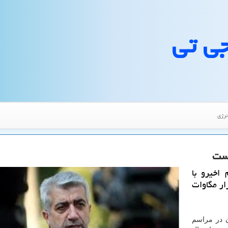
جی تی
نرژی
اخیرو با
هوا مصرف برق در كشور به ۵۸ هزار مگاوات
ن در مراسم