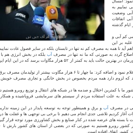
ظهار نمود: امسال
 نماییم به
آبی وضعیت
بی اتفاقات
 ایام گذشته
می كم آبی و
لبه بر این
 آید تا همه به مصرف كم نه تنها در تابستان بلكه در سایر فصول عادت نماییم
اصلاح گردد به صورتی كه ما نه تنها در مصرف
آب
بلكه در بخش انرژی هم با 
هایی روبرو هستیم به صورتی كه مصرف انرژی هم در كشورمان در بهترین حالت باید به كمتر از ۵۲ هزار مگاوات برسد ك
اردكانیان ظرفیت تولید برق را در كشور ۵۲ هزار مگاوات اعلام نمود و اضافه كرد: ما چهار تا ۶ هزار مگاوت بیشتر از تول
ما با كمترین اختلال و صدمه ها در شبكه های انتقال و توزیع روبرو هستیم در
ل شبكه به علت استفاده مردم از سیستم های سرمایشی فروپاشیده و همكارا
وئی در مصرف
آب
و برق و همینطور توجه به توسعه پایدار در این زمینه نداریم 
ارات آغاز كردیم تلاشی جدی انجام می دهیم تا برخی بی توجهی ها و غفلت ها 
ت با بسته های عرضه شده در كنار صنایع و بخش كشاورزی مورد توجه قرار گیر