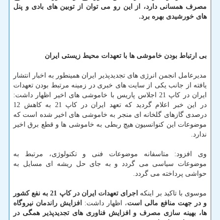
مصرف همسانی دارد، از این رو می توان از توبین های بادی و پنل
های خورشیدی بهره برد.
بی ارتباط بودن خاموشی ها با تعهدات محیط زیستی ایران
مدیرعامل انجمن انرژی های تجدیدپذیر ایران همینطور به اخبار انتشار
یافته از جانب یكی از سایت های خبری در زمینه مرتبط بودن تعهدات
ایران در كاپ 21 اجلاس پاریس با خاموشی های اخیر اظهار داشت:
در این خبر اعلام گردید كه تعهد ایران در كاپ 21 به كاهش 12
درصدی گازهای گلخانه ای منجر به خاموشی های اخیر شده است كه
موضوعات این كنوانسیون هیچ ربطی به خاموشی ها و قطع برق اخیر
ندارد.
وی افزود: متاسفانه موضوعات فنی و تكنولوژی، مرتبط به
موضوعات سیاسی می گردد و به جای حل ریشه ای مسایل به
حواشی پرداخته می گردد.
موسوی با تاكید بر اینكه
اجرای تعهدات ایران در كاپ 21 به نفع كشور
و در جهت منافع مالی است
، اظهار داشت:
افزایش راندمان نیروگاه
ها، بهینه سازی مصرف و افزایش فناوری های تجدیدپذیر همگی در