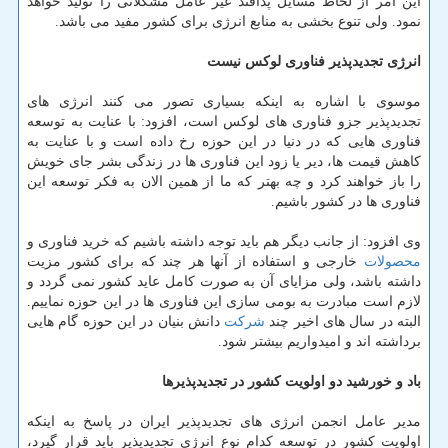
این امر از لحاظ مسایل پدافند غیر عامل مشكلاتی را تولید خواهد
نمود. ولی تنوع بخشی به منابع انرژی برای كشور مفید می باشد.
انرژی تجدیدپذیر فناوری لوكس نیست
موسوی با اشاره به اینكه بسیاری تصور می كنند انرژی های
تجدیدپذیر جزو فناوری های لوكس است، افزود: با عنایت به توسعه
فناوری هایی كه در دنیا در این حوزه رخ داده است و با عنایت به
كاهش قیمت ها، دیر یا زود این فناوری ها در زندگی بشر جای خویش
را باز خواهند كرد و چه بهتر كه ما از همین الان به فكر توسعه این
فناوری ها در كشور باشیم.
وی افزود: از جانب دیگر هم باید توجه داشته باشیم كه خرید فناوری و
محصولات
خارجی و استفاده از آنها هر چند كه برای كشور مزیت
داشته باشد، ولی مزایای آن به صورت كامل عاید كشور نمی گردد و
لازم است مبادرت به بومی سازی این فناوری ها در این حوزه نماییم.
البته در سال های اخیر چند
شركت
دانش بنیان در این حوزه گام هایی
برداشته اند و امیدواریم بیشتر شود.
باد و خورشید دو اولویت كشور در تجدیدپذیرها
مدیر عامل انجمن انرژی های تجدیدپذیر ایران در پاسخ به اینكه
اولویت كشور در توسعه كدام نوع انرژی تجدیدپذیر باید قرار گیرد،