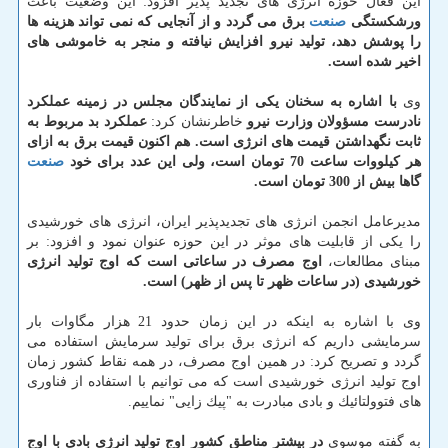
این فعال حوزه انرژی های تجدید پذیر افزود: این وضعیت باعث
ورشكستگی
صنعت
برق می گردد و از آنجایی كه نمی تواند هزینه ها
را پوشش دهد، تولید نیرو افزایش نیافته و منجر به خاموشی های
اخیر شده است.
وی
با اشاره به سخنان یكی از نمایندگان مجلس در زمینه عملكرد
نادرست مسؤولان وزارت نیرو
خاطرنشان كرد:
عملكرد بد مربوط به
ثابت نگهداشتن قیمت های انرژی است. هم اكنون قیمت برق به ازای
هر كیلووات ساعت 70 تومان است، ولی این عدد برای خود
صنعت
گاها بیش از 300 تومان است.
مدیرعامل انجمن انرژی های تجدیدپذیر ایران، انرژی های خورشیدی
را یكی از قابلیت های موثر در این حوزه عنوان نمود و افزود: بر
مبنای مطالعات،
اوج مصرف در ساعاتی است كه اوج تولید انرژی
خورشیدی (در ساعات ظهر تا پس از ظهر) است.
وی با اشاره به اینكه در این زمان حدود 21 هزار مگاوات بار
سرمایشی داریم كه انرژی برق برای تولید سرمایش استفاده می
گردد و تصریح كرد: در همین اوج مصرف، در همه نقاط كشور زمان
اوج تولید انرژی خورشیدی است كه می توانیم با استفاده از فناوری
های فتوولتائیك و بادی مبادرت به "پیك زایی" نماییم.
به گفته موسوی
در بیشتر مناطق كشور اوج تولید انرژی بادی با اوج