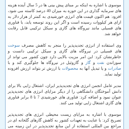
موسوی با اشاره به اینكه بر مبنای پیش بینی ها در 5 سال آینده هزینه
های سرمایه گذاری در این حوزه به میزان 40 درصد كاسته می شود،
افزود: هم اكنون قیمت های انرژی خورشیدی به كمتر از هزار دلار به
ازای هر كیلووات رسیده است و اگر این روند توسعه یابد، با فناوری
های فسیلی مانند نیروگاه های گازی و سیكل تركیبی قابل رقابت
خواهد شد.
وی استفاده از انرژی تجدیدپذیر را منجر به كاهش مصرف
سوخت
های فسیلی در نیروگاه های گازی و سیكل تركیبی دانست و
خاطرنشان كرد: این امر مزیت بالایی دارد چون كشور می تواند از
سوزاندن
نفت
و
گاز
و گازوئیل در نیروگاه ها جلوگیری كند و با
صادرات
و یا تبدیل آنها به
محصولات
با ارزش تر بتواند ارزش افزوده
تولید نماید.
مدیر عامل انجمن انرژی های تجدیدپذیر ایران، اشتغال زایی بالا برای
دانش آموختگان دانشگاهی را از دیگر مزایای انرژی های تجدیدپذیر
عنوان نمود و اضافه كرد: فناوری های خورشیدی 7 تا 8 برابر فناوری
های گازی اشتغال زایی تولید می كنند.
موسوی با اشاره به مزایای زیست محیطی انرژی های تجدیدپذیر
تصریح كرد: با عنایت به تعهدات كشور به كاهش گازهای گلخانه ای در
مراجع بین المللی استفاده از این منابع تجدیدپذیر در این زمینه می