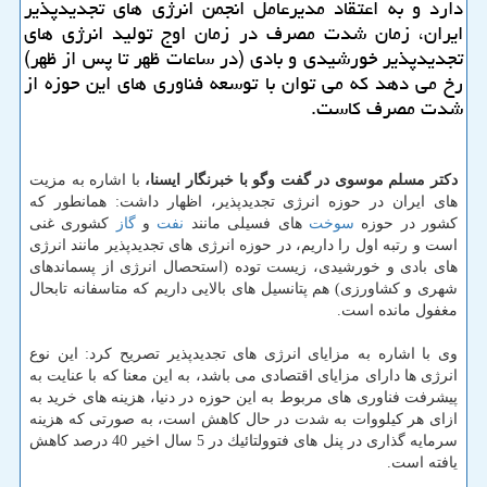
دارد و به اعتقاد مدیرعامل انجمن انرژی های تجدیدپذیر
ایران، زمان شدت مصرف در زمان اوج تولید انرژی های
تجدیدپذیر خورشیدی و بادی (در ساعات ظهر تا پس از ظهر)
رخ می دهد كه می توان با توسعه فناوری های این حوزه از
شدت مصرف كاست.
دكتر مسلم موسوی در گفت وگو با خبرنگار ایسنا،
با اشاره به مزیت
های ایران در حوزه انرژی تجدیدپذیر، اظهار داشت: همانطور كه
كشور در حوزه
سوخت
های فسیلی مانند
نفت
و
گاز
كشوری غنی
است و رتبه اول را داریم، در حوزه انرژی های تجدیدپذیر مانند انرژی
های بادی و خورشیدی، زیست توده (استحصال انرژی از پسماندهای
شهری و كشاورزی) هم پتانسیل های بالایی داریم كه متاسفانه تابحال
مغفول مانده است.
وی با اشاره به مزایای انرژی های تجدیدپذیر تصریح كرد: این نوع
انرژی ها دارای مزایای اقتصادی می باشد، به این معنا كه با عنایت به
پیشرفت فناوری های مربوط به این حوزه در دنیا، هزینه های خرید به
ازای هر كیلووات به شدت در حال كاهش است، به صورتی كه هزینه
سرمایه گذاری در پنل های فتوولتائیك در 5 سال اخیر 40 درصد كاهش
یافته است.