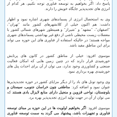
پاسخ داد: اگر بخواهیم به توسعه فناوری توجه نكنیم، هر كدام از
انرژی های تجدیدپذیر جایگاه خویش را دارند.
وی به استحصال انرژی از پسماندهای شهری اشاره نمود و اظهار
داشت: هم اكنون خیلی از كلانشهرهای كشور مانند "تهران"،
"اصفهان"، "مشهد" و "شیراز" و همینطور شهرهای شمالی كشور با
معضلات زیست محیطی ناشی از دفع غیر بهداشتی پسماندهای شهری
مواجه هستند؛ در حالیكه استفاده از فناوری های این حوزه می تواند
برای این مناطق مفید باشد.
موسوی افزود: خیلی از مناطق كشور در كانون های پرتابش
خورشیدی قرار دارند كه در چنین زمین هایی كه امكان فعالیت
صنعتی و كشاورزی وجود ندارد، می توان از آن برای احداث پنل های
خورشیدی بهره برداری نمود.
وی وجود تونل های باد را از دیگر مزایای كشور در حوزه تجدیدپذیرها
عنوان نمود و اضافه كرد:
مناطقی چون خراسان جنوبی، سیستان و
بلوچستان، نواحی قزوین و منجیل دارای منابع لایزال بادی هستند
كه
می توان از آن در جهت تولید انرژی تجدیدپذیر بهره برد.
موسوی افزود:
اگر بخواهیم اولویت ها در این حوزه بر مبنای توسعه
فناوری و تجهیزات باشد، پیشنهاد می گردد به سمت توسعه فناوری