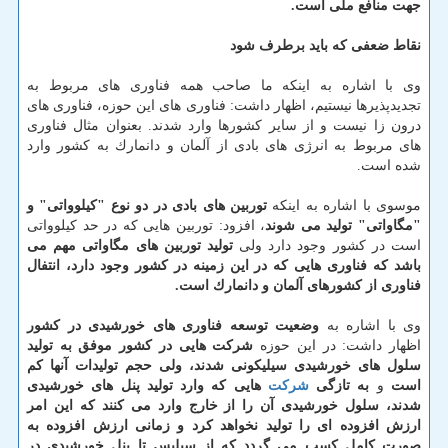
جهت منافع ملی است.
نقاط ضعفی كه باید برطرف شود
وی با اشاره به اینكه ما صاحب همه فناوری های مربوط به
تجدیدپذیرها نیستیم، اظهار داشت: فناوری های این حوزه، فناوری های
درون زا نیست و از سایر كشورها وارد شدند. بعنوان مثال فناوری
های مربوط به انرژی های بادی از آلمان و دانمارك به كشور وارد
شده است.
موسوی با اشاره به اینكه
توربین های بادی در دو نوع "كیلوواتی" و
"مگاواتی" تولید می شوند
، افزود: توربین هایی كه در حد كیلوواتی
است در كشور وجود دارد ولی
تولید توربین های مگاواتی مهم می
باشد كه فناوری هایی كه در این زمینه در كشور وجود دارد، انتفال
فناوری از كشورهای آلمان و دانمارك است.
وی با اشاره به
وضعیت توسعه فناوری های خورشیدی در كشور
اظهار داشت: در این حوزه
شركت هایی در كشور موفق به تولید
سلول های خورشیدی سیلیكونی شدند، ولی حجم تولیدات آنها كم
است
و
به تازگی
شركت
هایی كه وارد تولید پنل های خورشیدی
شدند، سلول خورشیدی آن را از خارج وارد می كنند كه این امر
ارزش افزوده ای را تولید نخواهد كرد و زمانی ارزش افزوده به
صورت كامل كسب می گردد كه از سیلیس تا پنل خورشیدی در