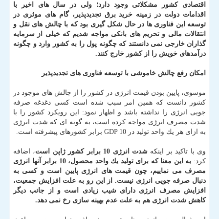
اقتصادی كشور مشكلاتی وجود دارد؛ ولی در سال های اخیر با
اقدامات دولت در زمینه خرید برق تجدیدپذیر، گام های موثری در
توسعه این فناوری ها در حال شكل گیری بود كه با چالش های نقل و
انتقالات مالی و تحریم های بانكی مواجه شدیم كه خیلی از سرمایه
گذاران خارجی نمی دانستند كه چگونه پول را به كشور وارد و چگونه
درآمدهای خویش را از كشور خارج كنند.
امكان رفع چالش خاموشی با توسعه فناوری های تجدیدپذیر
موسوی، پایین بودن قیمت انرژی در كشور را از چالش های موجود در
كشور دانست كه همین امر سبب شده است كسی دغدغه صرفه
جویی انرژی را نداشته باشد و اظهار نمود: این رویكرد كشور را با
شدت مصرف انرژی مواجه كرده است، به گونه ای كه شدت انرژی
به ازای هر یك واحد تولید در GDP 10 برابر كشورهای پیشرفته است.
وی با تاكید بر اینكه
شدت انرژی 10 برابر كشور ژاپن است
، اضافه
كرد:
به این معنا كه برای تولید یك واحد محصول، 10 برابر آنها انرژی
مصرف می نماییم، چون قیمت های انرژی پایین است و كسی به
دنبال صرفه جویی انرژی نیست. از این رو به علت افزایش جمعیت،
افزایش مصرف انرژی دارای شیب زیادی است و از جانب دیگر
كاهش شدت انرژی هم به علت عدم بهینه سازی رخ نمی دهد.