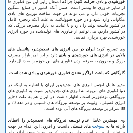
خورشیدی و بادی حركت كنیم؛
چراكه اشتغال زایی این نوع فناوری ها
از سایر فناوری ها بیشتر است، ضمن آنكه كشور در صنایع سنگین
تجربیات خوبی دارد و می تواند در جهت ساخت توربین های بادی
مگاواتی وارد شود و در حوزه فتوولتائیك به علت آنكه زنجیره كامل
در كشور قابلیت تولید را دارد و با عنایت به بازار مصرف بزرگی كه
در كشور داریم، می توانیم از فناوری های تولیدشده در حوزه انرژی
خورشیدی بهره برداری نماییم.
وی تصریح كرد:
ایران در بین انرژی های تجدیدپذیر، پتانسیل های
بالایی در انرژی های خورشیدی و بادی دارد
و این امر بازار مصرف
بزرگ و مقرون به صرفه بودن فناوری های این حوزه را به دنبال دارد.
گلوگاهی كه باعث فراگیر نشدن فناوری خورشیدی و بادی شده است
مدیر عامل انجمن انرژی های تجدیدپذیر ایران با اشاره به اینكه در
دنیا فناوری های مربوط به انرژی های تجدیدپذیر نسبت به فناوری های
نیروگاهی نوظهورتر است، اظهار داشت: در ایران هم به علت ذخایر
انرژی فسیلی، اولویت بر توسعه نیروگاه های فسیلی و در دهه 70 و
80 تمركز بر توسعه نیروگاه های آبی بوده است.
وی
مهمترین عامل عدم توسعه نیروگاه های تجدیدپذیر را اعطای
یارانه ها به
سوخت
های فسیلی
دانست و افزود: این اقدام در جهت
پشتیبانی از مردم است، ولی به ضرر كشور است؛ چون یارانه های