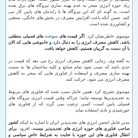
زیاد حوزه انرژی منجر به عدم بهینه سازی نیروگاه های برق شده
است، به گونه ای كه این نیروگاه ها با راندمان های پایین كار می
كنند. ضمن آنكه باعث افزایش مصرف در بخش های خانگی، صنعتی
و كشاورزی شده است.
موسوی خاطرنشان كرد:
اگر قیمت های
سوخت
های فسیلی منطقی
باشد، كاهش مصرف انرژی را به دنبال دارد و خاموشی هایی كه الان
با آن دست به گریبان هستیم، كاهش خواهد یافت.
به گفته وی، زمانی كاهش مصرف انرژی رخ می دهد كه قیمت در
حدی باشد كه سبب شود تمام صنایع و كلیه ساختمان ها به سمت
بهینه سازی مصرف و استفاده از فناوری هایی كه منجر به كاهش
مصرف انرژی می شود، حركت كنند.
موسوی تصریح كرد: همین عامل سبب شده كه فناوری های مربوط
به تجدیدپذیرها توسعه نیابند؛ چراكه وقتی قیمت انرژی نیروگاه های
فسیلی پایین است، كسی ترغیب نمی گردد كه از فناوری های
خورشیدی و بادی استفاده نماید.
مدیر عامل انجمن انرژی های تجدیدپذیر ایران با اشاره به اینكه
كشور
صاحب فناوری های حوزه انرژی های تجدیدپذیر نیست
، افزود:
برای
انتقال فناوری های این حوزه با عنایت به شرایط خاص سیاسی و