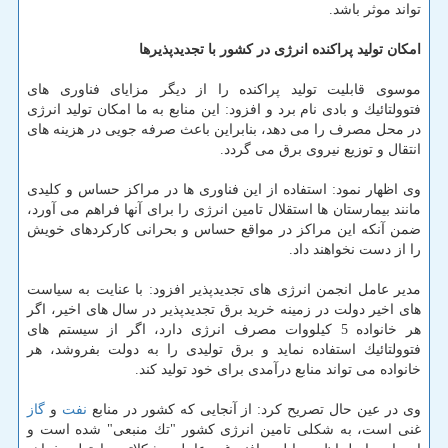
تواند موثر باشد.
امكان تولید پراكنده انرژی در كشور با تجدیدپذیرها
موسوی قابلیت تولید پراكنده را از دیگر مزایای فناوری های
فتوولتائیك و بادی نام برد و افزود: این منابع به ما امكان تولید انرژی
در محل مصرف را می دهد، بنابراین باعث صرفه جویی در هزینه های
انتقال و توزیع نیروی برق می گردد.
وی اظهار نمود: استفاده از این فناوری ها در مراكز حساس و كلیدی
مانند بیمارستان ها استقلال تامین انرژی را برای آنها فراهم می آورد،
ضمن آنكه این مراكز در مواقع حساس و بحرانی كاركردهای خویش
را از دست نخواهند داد.
مدیر عامل انجمن انرژی های تجدیدپذیر افزود: با عنایت به سیاست
های اخیر دولت در زمینه خرید برق تجدیدپذیر در سال های اخیر، اگر
هر خانواده 5 كیلووات مصرف انرژی دارد، اگر از سیستم های
فتوولتائیك استفاده نماید و برق تولیدی را به دولت بفروشد، هر
خانواده می تواند منابع درآمدی برای خود تولید كند.
وی در عین حال تصریح كرد: از آنجایی كه كشور در منابع
نفت
و
گاز
غنی است، به شكلی تامین انرژی كشور "تك منبعی" شده است و