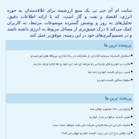
سایت ام آی جی تی یک منبع ارزشمند برای علاقه‌مندان به حوزه
انرژی، اقتصاد و نفت و گاز است، که با ارائه اطلاعات دقیق،
تحلیل‌های به روز و پوشش گسترده موضوعات مرتبط، به کاربران
کمک می‌کند تا درک عمیق‌تری از مسائل مربوط به انرژی داشته باشند
و در تصمیم‌گیری‌های خود در این زمینه، موفق‌تر عمل کنند
پربیننده ترین ها
استقبال گسترده سرمایه گذاران از مشارکت در راه اندازی نیروگاه های خورشیدی
نظارت بر خودرو های وارداتی دو مرحله ای شد این خودرو ها اجازه ورود ندارند
شیب ریزش قیمت خودرو تند شد
سقوط سنگین قیمت خودرو
پربحث ترین ها
پژوپارس ۶۴۰ میلیون تومان شد
تغییر شدید نرخها در بازار خودرو
عملیات اجرایی جریمه مالیاتی شرکت ملی نفت متوقف شده است
چرا وقتی نرخ ارز می ریزد، قیمت خودرو جهش می کند؟