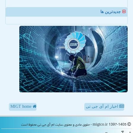
جدیدترین ها
اخبار ام آی جی تی
MIGT home
migtco.ir 1397-1405 - حقوق مادی و معنوی سایت ام آی جی تی محفوظ است