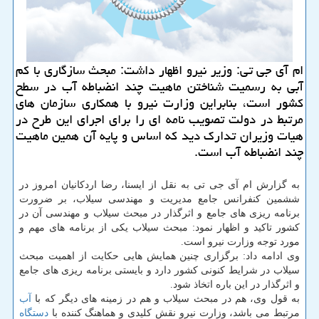
ام آی جی تی: وزیر نیرو اظهار داشت: مبحث سازگاری با كم
آبی به رسمیت شناختن ماهیت چند انضباطه آب در سطح
كشور است، بنابراین وزارت نیرو با همكاری سازمان های
مرتبط در دولت تصویب نامه ای را برای اجرای این طرح در
هیات وزیران تدارك دید كه اساس و پایه آن همین ماهیت
چند انضباطه آب است.
به گزارش ام آی جی تی به نقل از ایسنا، رضا اردكانیان امروز در
ششمین كنفرانس جامع مدیریت و مهندسی سیلاب، بر ضرورت
برنامه ریزی های جامع و اثرگذار در مبحث سیلاب و مهندسی آن در
كشور تاكید و اظهار نمود: مبحث سیلاب یكی از برنامه های مهم و
مورد توجه وزارت نیرو است.
وی ادامه داد: برگزاری چنین همایش هایی حكایت از اهمیت مبحث
سیلاب در شرایط كنونی كشور دارد و بایستی برنامه ریزی های جامع
و اثرگذار در این باره اتخاذ شود.
به قول وی، هم در مبحث سیلاب و هم در زمینه های دیگر كه با
آب
مرتبط می باشد، وزارت نیرو نقش كلیدی و هماهنگ كننده با
دستگاه