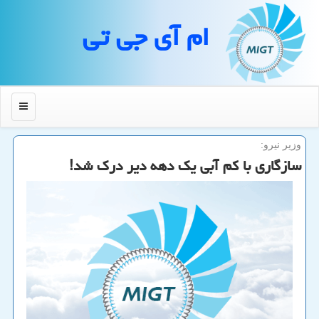
ام آی جی تی
منو
وزیر نیرو:
سازگاری با كم آبی یك دهه دیر درك شد!