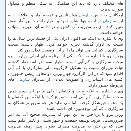
های مختلف دارد كه باید این هماهنگی به شكل منظم و متداول
صورت پذیرد.
اردكانیان به نقش
سازمان
هواشناسی و عرضه آمار و اطلاعات پایه
این
سازمان
در
آب
و هوا اشاره نمود و اظهار داشت: این آمار نقش
تعیین كننده ای در مدیریت
آب
كشور و در ادامه آن مدیریت سیلاب
خواهند داشت.
وی با اشاره به اینكه هم اكنون ایران یكی از خشك ترین سال ها را
نسبت به ادوار گذشته تجربه خواهد كرد، اظهار داشت: مبحث
سازگاری با كم آبی می تواند ما را از این وضعیت فعلی دور كند.
وزیر نیرو با اشاره به اینكه یكی از برنامه های اصلی وزارت نیرو
مبحث سازگاری با كم آبی است، اظهار نمود: در اسفندماه گذشته
هیات وزیران نسبت به تشكیل كارگروه ملی سازگاری با كم آبی
اقدام نمود كه در این كارگروه چهار وزیر، دو معاون رئیس جمهوری،
كمیته های استانداری و عضویت تعدادی از مدیران
سازمان
های
مربوطه حضور دارند.
وی با اشاره به اینكه بحث و گفتمان اصلی ما در این دوره همین
مبحث سازگاری با كم آبی است، تصریح كرد: با اینكه این گفتمان با
یك دهه تاخیرشكل گرفته، اما می طلبد هر چه سریع تر همگان به
سازگاری با كم آبی توجه ویژه ای داشته باشند.
وزیر نیرو با پرداختن به این مهم كه مدیریت صحیح
آب
یك امر
ضروریست، افزود: توسعه جمعیت و شهر نشینی و تغییر اقلیم سبب
شده كه پرداختن به مدیریت مصرف بعنوان پیش زمینه مدیریت