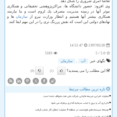
تقاضا امری ضروری را شكل دهد.
وی افزود: حضور دانشگاه ها، مراكزپژوهشی تحقیقاتی و همكاری
موثر آنها در زمینه مدیریت مصرف یك لزوم است و ما نیازمند
همكاری بیشتر آنها هستیم و انتظار وزارت نیرو از
سازمان
ها و
نهادهای دولتی این است كه نقش پررنگ تری را در این مهم ایفا كنند.
1397/05/20
14:51:47
5183
/ 5
5.0
تگهای خبر:
آب
,
سازمان
این مطلب را می پسندید؟
(0)
(1)
X
تازه ترین مطالب مرتبط
عملیات اجرایی جریمه مالیاتی شرکت ملی نفت متوقف شده است
ناترازی آب و برق با جذب سرمایه گذاری برطرف می شود
توسعه سیستم های هوشمند در منطقه 8 عملیات انتقال گاز شتاب گرفت
افزایش قیمت بنزین منتفی است