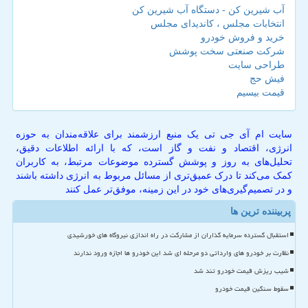
آب شیرین کن - دستگاه آب شیرین کن
انتخابات مجلس ، کاندیدای مجلس
خرید و فروش خودرو
شرکت صنعتی سخت پوشش
طراحی سایت
فیش حج
قیمت بیسیم
سایت ام آی جی تی یک منبع ارزشمند برای علاقه‌مندان به حوزه
انرژی، اقتصاد و نفت و گاز است، که با ارائه اطلاعات دقیق،
تحلیل‌های به روز و پوشش گسترده موضوعات مرتبط، به کاربران
کمک می‌کند تا درک عمیق‌تری از مسائل مربوط به انرژی داشته باشند
و در تصمیم‌گیری‌های خود در این زمینه، موفق‌تر عمل کنند
پربیننده ترین ها
استقبال گسترده سرمایه گذاران از مشارکت در راه اندازی نیروگاه های خورشیدی
نظارت بر خودرو های وارداتی دو مرحله ای شد این خودرو ها اجازه ورود ندارند
شیب ریزش قیمت خودرو تند شد
سقوط سنگین قیمت خودرو