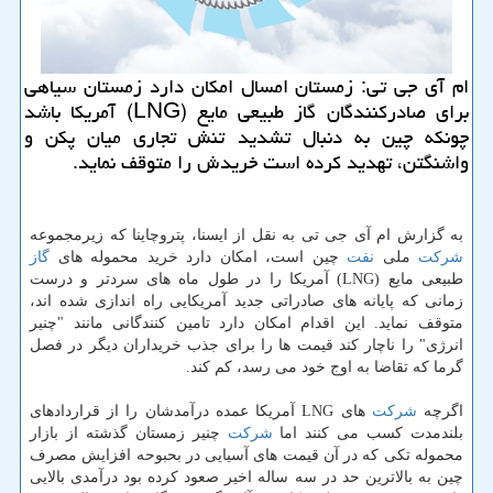
ام آی جی تی: زمستان امسال امكان دارد زمستان سیاهی
برای صادركنندگان گاز طبیعی مایع (LNG) آمریكا باشد
چونكه چین به دنبال تشدید تنش تجاری میان پكن و
واشنگتن، تهدید كرده است خریدش را متوقف نماید.
به گزارش ام آی جی تی به نقل از ایسنا، پتروچاینا كه زیرمجموعه
شركت
ملی
نفت
چین است، امكان دارد خرید محموله های
گاز
طبیعی مایع (LNG) آمریكا را در طول ماه های سردتر و درست
زمانی كه پایانه های صادراتی جدید آمریكایی راه اندازی شده اند،
متوقف نماید. این اقدام امكان دارد تامین كنندگانی مانند "چنیر
انرژی" را ناچار كند قیمت ها را برای جذب خریداران دیگر در فصل
گرما كه تقاضا به اوج خود می رسد، كم كند.
اگرچه
شركت
های LNG آمریكا عمده درآمدشان را از قراردادهای
بلندمدت كسب می كنند اما
شركت
چنیر زمستان گذشته از بازار
محموله تكی كه در آن قیمت های آسیایی در بحبوحه افزایش مصرف
چین به بالاترین حد در سه ساله اخیر صعود كرده بود درآمدی بالایی