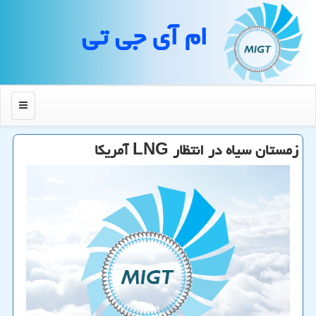
ام آی جی تی
منو
زمستان سیاه در انتظار LNG آمریكا