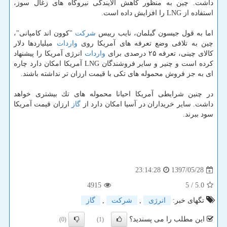
داشت. چین به منظور كاهش آلایندگی نیروگاه های زغال سوز،
استفاده از LNG را افزایش داده است.
اما به قول جیسون گبلمان، نایب رییس
شركت
"كوون اند كامپانی"،
چین به تلافی وضع تعرفه های آمریكا روی
واردات
میلیاردها دلار
كالای چینی، تعرفه ۲۵ درصدی برای
واردات
انرژی آمریكا را پیشنهاد
كرده است و چنیر و سایر فروشندگان LNG آمریكا امكان دارد چاره
ای به جز فروش محموله های تكی با قیمت ارزان تر نداشته باشند.
در چنین شرایطی آمریكا احیانا محموله های تك بیشتری خواهد
داشت. سایر خریداران در آسیا امكان دارد از
گاز
ارزان قیمت آمریكا
سود ببرند.
1397/05/28
23:14:28
4915
/ 5
5.0
تگهای خبر:
انرژی
,
شركت
,
گاز
این مطلب را می پسندید؟
(0)
(1)