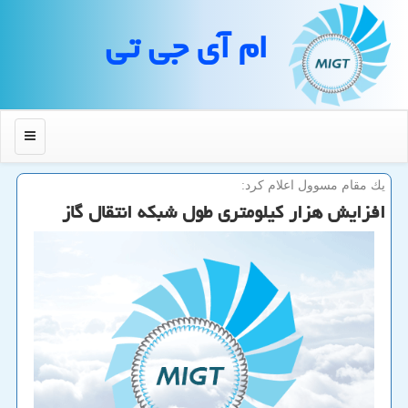
ام آی جی تی
منو
یك مقام مسوول اعلام كرد:
افزایش هزار كیلومتری طول شبكه انتقال گاز