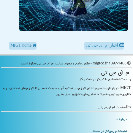
اخبار ام آی جی تی
MIGT home
migtco.ir 1397-1405 - حقوق مادی و معنوی سایت ام آی جی تی محفوظ است
ام آی جی تی
وبسایت اقتصادی با تمرکز بر نفت و گاز
MIGT: دروازه‌ای به سوی دنیای انرژی، از نفت و گاز و سوخت فسیلی تا انرژی‌های تجدیدپذیر و
فناوری‌های نوین، همراه با تحلیل‌های دقیق و اخبار به روز
صفحات ام آی جی تی
درباره ما
تبلیغات و رپورتاژ در سایت