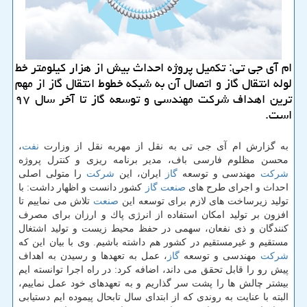
ام آی جی تی: تكمیل پروژه احداث بیش از هزار كیلومتر خط
لوله انتقال گاز و اتصال آن به شبكه خطوط انتقال گاز از مهم
ترین اهداف شركت مهندسی و توسعه گاز تا آخر سال ۹۷
است.
به گزارش ام آی جی تی به نقل از مهربه نقل از وزارت
نفت
،
محسن مظلوم فارسی باف، مدیر برنامه ریزی و كنترل پروژه
شركت
مهندسی و توسعه
گاز
ایران، این
شركت
را متولی اصلی
احداث و اجرای طرح های
صنعت
گاز
كشور دانست و اظهار داشت: با
تولید زیرساخت های لازم برای توسعه این
صنعت
تلاش می نماییم تا
افزون بر تولید امكان استفاده از انرژی پاك و ارزان برای مصرف
كنندگان و ذی نفعان، سهمی در حفظ محیط زیست و تولید اشتغال
مستقیم و غیرمستقیم در كشور هم داشته باشیم. وی با بیان این كه
شركت
مهندسی و توسعه
گاز
، عمل به تعهدها و رسیدن به اهداف
پیش رو را قابل تحقق می داند، اضافه كرد: در راه اجرا توانسته ایم
بیشتر چالش ها را پشت سر گذاریم و به تعهدهای خود عمل نماییم،
البته با عنایت به روندی كه از ابتدای سال تابحال پیموده ایم دستیابی