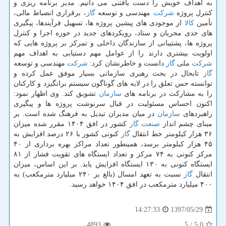
به اهداف خویش را دست یافتنی می دانیم. مدیر برنامه ریزی و
كنترل پروژه
شركت
مهندسی و توسعه
گاز
، برقراری انضباط مالی،
تأمین
كالا
از موجودی های پیشین پروژه ها، تسهیل فرآیندها، پیگیری
های جدی مجریان و ستاد، رویكردهای جدید در حوزه اجرا و كنترل
پروژه ها، پشتیبانی از سازندگان داخلی و تمركز بر پروژه هایی كه
اولویت بیشتری دارند را از عوامل مهم دستیابی به اهداف مهم
شركت
ملی
گاز
دانست و خاطرنشان كرد:
شركت
مهندسی و توسعه
گاز
تابحال در بحث رهبری سازمانی بسیار موفق عمل كرده و
توانسته حس تعلق را در لایه های گوناگون سیستم برانگیزد و كاركنان
را به مشاركت در برنامه های
سازمان
تشویق كند. وی اظهار نمود:
اكنون احساس مسئولیت در قبال سرنوشت پروژه ها و پیگیری
راهبردهای
سازمان
در میان مدیران تبدیل به فرهنگ شده است. بر
مبنای چشم انداز
صنعت
گاز
كشور در افق ۱۴۰۴ مقرر شده میزان
۳۶ هزار كیلومتر خط انتقال
گاز
كنونی كشور با ۲۶ درصد افزایش به
۴۵ هزار كیلومتر برسد، همینطور تعداد مراكز بهره برداری از ۴۰
مركز كنونی به ۷۴ مركز و تعداد ایستگاه های تقویت فشار از ۸۱
ایستگاه كنونی به ۱۳۰ ایستگاه افزایش یابد. بر این اساس، میزان
انتقال
گاز
نسبت به تعهد امسال (بالغ بر ۲۴۰ میلیارد مترمكعب) به
۴۰۰ میلیارد مترمكعب در افق ۱۴۰۴ خواهد رسید.
1397/05/29
14:27:33
4893
/ 5
5.0