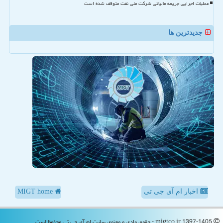
عملیات اجرایی جریمه مالیاتی شرکت ملی نفت متوقف شده است
جدیدترین ها
اخبار ام آی جی تی
MIGT home
migtco.ir 1397-1405 - حقوق مادی و معنوی سایت ام آی جی تی محفوظ است