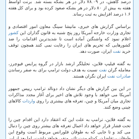
درصد كاهش، در ۷۸.۰۹ دلار در هر بشكه بسته شد. برنت اواسط
هفته به بیش از ۸۰ دلار در هر بشكه صعود كرده بود و برای كل هفته
۱.۶ درصد افزایش به ثبت رساند.
براساس گزارش های خبری، مانیشا سینگ معاون امور اقتصادی و
تجاری وزارت خارجه آمریكا روز پنج شنبه به قانون گذاران این
كشور
اعلام نمود كه واشنگتن آماده است تا شدیدترین اقدامات را ضد
كشورهایی كه تحریم های ایران را رعایت نمی كنند همچون توقف
خرید
نفت
ایران، صورت دهد.
به گفته فیلیپ فلاین، تحلیلگر ارشد بازار در گروه پرایس فیوچرز،
معامله گران
نفت
نسبت به هدف دولت ترامپ برای به صفر رساندن
صادرات
نفت
ایران نگران هستند.
در این بین گزارش های دیگر نشان داد دونالد ترامپ رییس جمهور
آمریكا می خواهد با وجود تلاش های اخیر برای آغاز مجدد مذاكرات
تجاری میان آمریكا و چین، تعرفه های بیشتری را روی
واردات
كالاهای
چینی وضع كنند.
به گفته فلاین، ترامپ به علت این كه اعتقاد دارد این اقدام چین را
تحت فشار قرار خواهد داد اعمال تعرفه های بیشتر روی چین را دنبال
می كند و تا جایی كه به طوفان فلورانس مربوط است وقوع این
طوفان برتقاضا در كوتاه مدت تاثیر منفی خواهد داشت، اما بعد از این