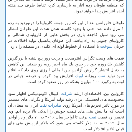
كه منطقه طوفان زده آغاز به بازسازی كرد، تقاضا ظرف چند هفته
آینده افزایش پیدا خواهد نمود.
طوفان فلورانس بعد از این كه روز جمعه كارولینا را درنوردید به رده
۱ تنزل داده شد. حتی با وجود كاسته شدن شدت این طوفان انتظار
می رود سیل فاجعه باری در بخش هایی از كارولینای شمالی و
كارولینای جنوبی به راه بیافتد. این طوفان پتانسیل تولید اختلالات در
جریان
سوخت
با استفاده از خطوط لوله ای كلیدی در منطقه را دارد.
قیمت های وست تگزاس اینترمدیت و برنت روز پنج شنبه با بزرگترین
كاهش یك روزه خود در حدود یك ماه اخیر روبه رو شدند. این كاهش
به دنبال انتشار گزارش آژانس بین المللی انرژی روی داد كه اعلام
نمود تولید
نفت
روزانه
اوپك
افزایش پیدا كرده و عرضه جهانی در
اوت به ركورد ۱۰۰ میلیون بشكه در روز صعود كرده است.
كارولین بین، اقتصاددان ارشد
شركت
كپیتال اكونومیكس اظهار نمود
محدودیت های لجستیكی برای رشد تولید آمریكا و نگرانی های مستمر
در مورد تاثیر تحریم های آمریكا روی
صادرات
نفت
ایران به معنای آن
است كه ما پیش بینی های قیمت خویش را اندكی بالا برده ایم. وی
تخمین زد قیمت
نفت
برنت تا اواخر سال ۲۰۱۶ به ۷۰ دلار و در اواخر
سال ۲۰۱۹ به ۶۰ دلار كاسته می شود كه بالاتر از پیش بینی های
قبلی ۶۵ و ۵۵ دلار است.