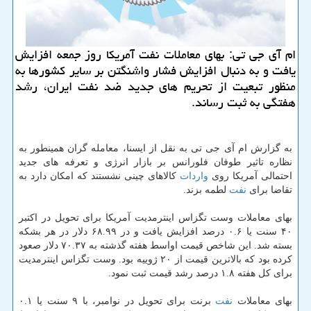
ام آی جی تی: بهای معاملات نفت آمریكا روز جمعه افزایش
یافت و به دنبال افزایش فشار واشنگتن بر سایر كشورها به
منظور تبعیت از تحریم های جدید ضد نفت ایران، رشد
هفتگی به ثبت رساند.
به گزارش ام آی جی تی به نقل از ایسنا، معامله گران همینطور به
نظاره تاثیر طوفان فلورانس بر بازار انرژی و تعرفه های جدید
احتمالی آمریكا روی
واردات
كالاهای چینی نشستند كه امكان دارد به
تقاضا برای
نفت
لطمه بزند.
بهای معاملات وست تگزاس اینترمدیت آمریكا برای تحویل در اكتبر
۴۰ سنت یا ۰.۶ درصد افزایش یافت و در ۶۸.۹۹ دلار در هر بشكه
بسته شد. این شاخص قیمت اواسط هفته گذشته به ۷۰.۳۷ دلار صعود
كرده بود كه بالاترین قیمت از ۲۰ ژوییه بود. وست تگزاس اینترمدیت
برای كل هفته ۱.۸ درصد رشد قیمت ثبت نمود.
بهای معاملات
نفت
برنت برای تحویل در نوامبر، با ۹ سنت یا ۰.۱