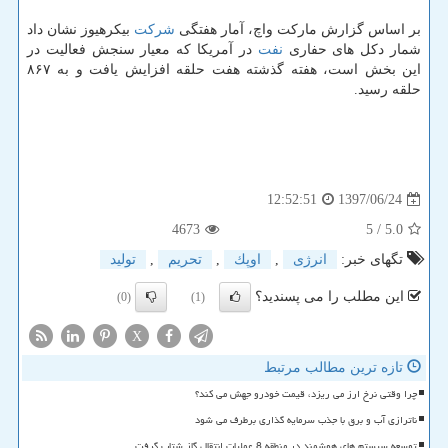
بر اساس گزارش ماركت واچ، آمار هفتگی
شركت
بیكرهیوز نشان داد
شمار دكل های حفاری
نفت
در آمریكا كه معیار سنجش فعالیت در
این بخش است، هفته گذشته هفت حلقه افزایش یافت و به ۸۶۷
حلقه رسید.
1397/06/24
12:52:51
4673
/ 5
5.0
تگهای خبر:
انرژی
,
اوپك
,
تحریم
,
تولید
این مطلب را می پسندید؟
(0)
(1)
X
تازه ترین مطالب مرتبط
چرا وقتی نرخ ارز می ریزد، قیمت خودرو جهش می کند؟
ناترازی آب و برق با جذب سرمایه گذاری برطرف می شود
توسعه سیستم های هوشمند در منطقه 8 عملیات انتقال گاز شتاب گرفت