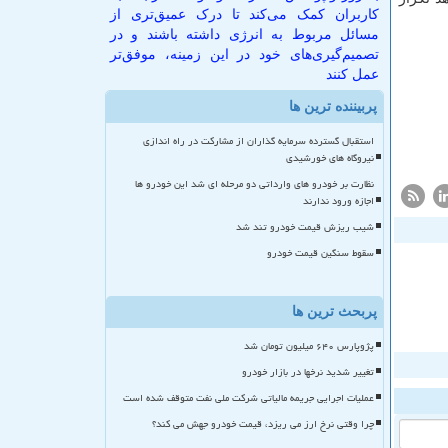
کاربران کمک می‌کند تا درک عمیق‌تری از
مسائل مربوط به انرژی داشته باشند و در
تصمیم‌گیری‌های خود در این زمینه، موفق‌تر
عمل کنند
پربیننده ترین ها
استقبال گسترده سرمایه گذاران از مشارکت در راه اندازی
نیروگاه های خورشیدی
نظارت بر خودرو های وارداتی دو مرحله ای شد این خودرو ها
اجازه ورود ندارند
شیب ریزش قیمت خودرو تند شد
سقوط سنگین قیمت خودرو
پربحث ترین ها
پژوپارس ۶۴۰ میلیون تومان شد
تغییر شدید نرخها در بازار خودرو
عملیات اجرایی جریمه مالیاتی شرکت ملی نفت متوقف شده است
چرا وقتی نرخ ارز می ریزد، قیمت خودرو جهش می کند؟