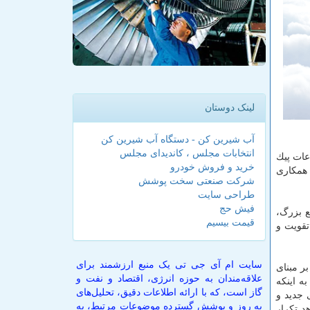
لینک دوستان
آب شیرین کن - دستگاه آب شیرین کن
انتخابات مجلس ، کاندیدای مجلس
عات پیك
خرید و فروش خودرو
در مصرف برق با همكاری
شرکت صنعتی سخت پوشش
طراحی سایت
فیش حج
ع بزرگ،
قیمت بیسیم
قویت و
سایت ام آی جی تی یک منبع ارزشمند برای
 كوشش برای به حداقل رساندن خاموشی های تابستان سال ۱۳۹۸ است. بر مبنای
علاقه‌مندان به حوزه انرژی، اقتصاد و نفت و
 عنایت به اینكه
گاز است، که با ارائه اطلاعات دقیق، تحلیل‌های
جدید و
به روز و پوشش گسترده موضوعات مرتبط، به
ل ۱۳۹۸ به حداقل برسد و شاهد تكرار