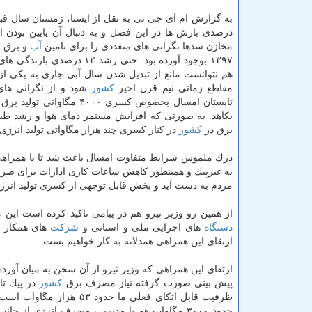
درصدی بارش ها در این فصل و به دنبال آن پایین بودن ا
مخازن سدها نگرانی های متعددی را برای تامین
آب
و برق ت
۱۳۹۷ بوجود آورده بود. حتی رشد ۱۲ درصدی 
هم نتوانست مانع از تبدیل شدن سال آبی جاری به یكی ا
مقاطع زمانی نیم قرن اخیر
كشور
شود و از نگرانی های
تابستان امسال بخصوص كسری ۴۰۰۰ مگاواتی
بكاهد. به صورتی كه افزایش مستمر دمای هوا و رشد 
برق در
كشور
در كنار كسری چند هزار مگاواتی تولید انرژ
درك ملموس شرایط متفاوت امسال باعث شد تا با همراهی 
مردم به دست آید و بخش قابل توجهی از كسری تولید انرژی 
از همین رو وزیر نیرو هم در پیامی تاكید كرده است این
دستگاه
های اجرایی ملی و استانی و
شركت
های همكار ب
ارتقای این همراهی همدلانه به كار خواهیم بست.
پیش بینی صورت گرفته نیاز مصرف برق
كشور
ظرفیت قابل اتكای فعلی ما حدود ۵۳ هزار مگاوات است مقرر شده تا بیش از ۵۰۰۰ مگاوات از این