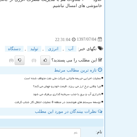
خاموشی های امسال نباشیم.
1397/07/04
22:31:04
تگهای خبر:
آب
,
انرژی
,
تولید
,
دستگاه
این مطلب را می پسندید؟
(0)
(1)
تازه ترین مطالب مرتبط
عملیات اجرایی جریمه مالیاتی شرکت ملی نفت متوقف شده است
چرا وقتی نرخ ارز می ریزد، قیمت خودرو جهش می کند؟
ناترازی آب و برق با جذب سرمایه گذاری برطرف می شود
توسعه سیستم های هوشمند در منطقه 8 عملیات انتقال گاز شتاب گرفت
نظرات بینندگان در مورد این مطلب
ن
نام: