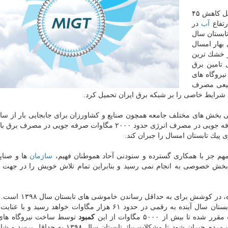
به گزارش ام آی جی تی به نقل از ایسنا، زمستان سال قبل كاهش ۴۵
رتفاع
آب
در
ابستان سال
بارندگی های بهار امسال
ز خشك ترین
 تامین برق
 تولید برق نیروگاه های
طبیعی مصرف
ی شرایط خاصی را بر شبكه برق ایران تحمیل كرد.
بخش های مختلف جامعه همچون صنایع و كشاورزان برای جابجایی بار از سا
به غیرپیك و همینطور كاهش ساعات كاری ادارات برای صرفه جویی در مصرف انرژی حدود ۲۰۰۰ مگاوات صرفه جویی 
پیك تابستان امسال را جبران كند.
 مهم جز با همكاری گسترده و ستودنی آحاد هموطنان فهیم،
سازمان
ها و صنای
خش خصوصی به انجام نمی رسید و بنابراین تمام تلاش خویش را در جهت ت
ارتقای این همراهی كه وزیر نیرو از آن سخن به میان آورده، در
در پیك تابستان سال آینده به رقمی در حدود ۶۱ هزار مگاوات خواهد رسید و با
كمبود
توسط ساخت نیروگاه های 
حدود ۳۰۰۰ مگاوات هم با مدیریت مصرف انرژی از جانب مردم جبران شود تا مشكلات پیك تابستان سا