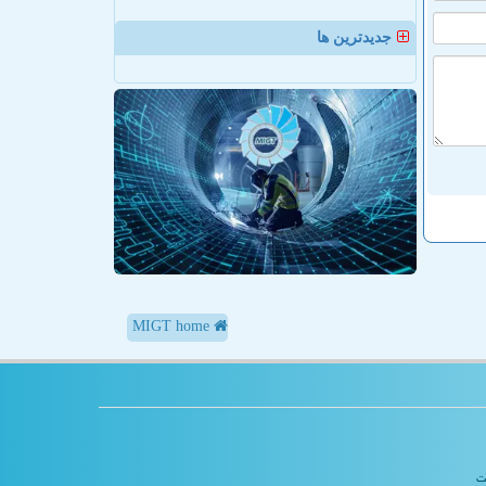
جدیدترین ها
MIGT home
یت