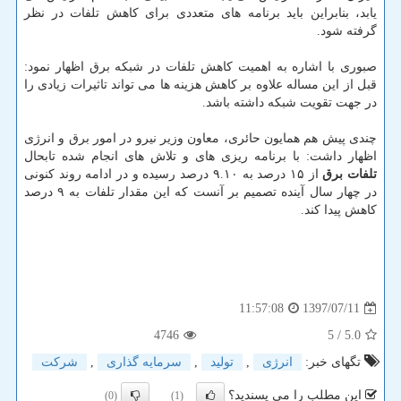
یابد، بنابراین باید برنامه های متعددی برای كاهش تلفات در نظر
گرفته شود.
صبوری با اشاره به اهمیت كاهش تلفات در شبكه برق اظهار نمود:
قبل از این مساله علاوه بر كاهش هزینه ها می تواند تاثیرات زیادی را
در جهت تقویت شبكه داشته باشد.
چندی پیش هم همایون حائری، معاون وزیر نیرو در امور برق و انرژی
اظهار داشت: با برنامه ریزی های و تلاش های انجام شده تابحال
تلفات برق
از ۱۵ درصد به ۹.۱۰ درصد رسیده و در ادامه روند كنونی
در چهار سال آینده تصمیم بر آنست كه این مقدار تلفات به ۹ درصد
كاهش پیدا كند.
1397/07/11
11:57:08
4746
/ 5
5.0
تگهای خبر:
انرژی
,
تولید
,
سرمایه گذاری
,
شركت
این مطلب را می پسندید؟
(0)
(1)