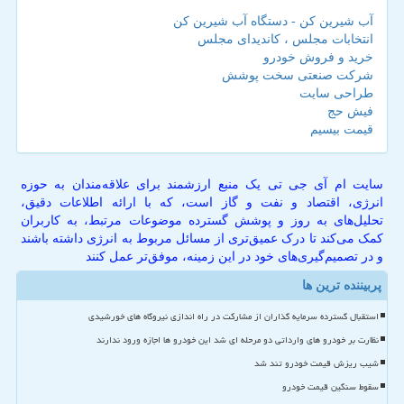
آب شیرین کن - دستگاه آب شیرین کن
انتخابات مجلس ، کاندیدای مجلس
خرید و فروش خودرو
شرکت صنعتی سخت پوشش
طراحی سایت
فیش حج
قیمت بیسیم
سایت ام آی جی تی یک منبع ارزشمند برای علاقه‌مندان به حوزه
انرژی، اقتصاد و نفت و گاز است، که با ارائه اطلاعات دقیق،
تحلیل‌های به روز و پوشش گسترده موضوعات مرتبط، به کاربران
کمک می‌کند تا درک عمیق‌تری از مسائل مربوط به انرژی داشته باشند
و در تصمیم‌گیری‌های خود در این زمینه، موفق‌تر عمل کنند
پربیننده ترین ها
استقبال گسترده سرمایه گذاران از مشارکت در راه اندازی نیروگاه های خورشیدی
نظارت بر خودرو های وارداتی دو مرحله ای شد این خودرو ها اجازه ورود ندارند
شیب ریزش قیمت خودرو تند شد
سقوط سنگین قیمت خودرو