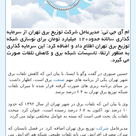
ام آی جی تی: مدیرعامل شركت توزیع برق تهران از سرمایه
گذاری سالانه حدود۱۲۰ میلیارد تومان برای نوسازی شبكه
توزیع برق تهران اطلاع داد و اضافه كرد: این سرمایه گذاری
به منظور ارتقاء تاسیسات شبكه برق و كاهش تلفات صورت
می گیرد.
حسین صبوری در گفت وگو با ایسنا، با بیان این كه كاهش تلفات برق
شهر تهران یكی از برنامه های مهم
صنعت
برق است، اظهار داشت:
بر مبنای برنامه ریزی های صورت گرفته قرار شده تا میزان تلفات
شبكه توزیع برق تهران به ۶.۴ درصد برسد.
وی با بیان این كه تلفات برق در شهر تهران از سال ۱۳۹۲ كه حدود
۱۰ درصد بود اكنون به ۶.۸ درصد رسیده است، عنوان كرد: مبحث
تلفات یك بحث فنی است كه بسته به عوامل مختلفی تولید می گردد.
مدیرعامل
شركت
توزیع برق تهران اضافه كرد: در فصل تابستان كه
میزان مصرف افزایش می یابد تلفات طبیعی شبكه هم افزایش می