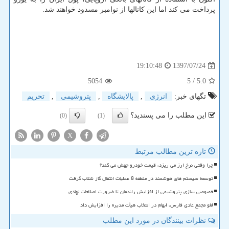
پرداخت می كند اما این كانالها از نوامبر مسدود خواهند شد.
1397/07/24
19:10:48
5054
/ 5
5.0
تگهای خبر:
انرژی
,
پالایشگاه
,
پتروشیمی
,
تحریم
این مطلب را می پسندید؟
(0)
(1)
X
تازه ترین مطالب مرتبط
چرا وقتی نرخ ارز می ریزد، قیمت خودرو جهش می کند؟
توسعه سیستم های هوشمند در منطقه 8 عملیات انتقال گاز شتاب گرفت
خصوصی سازی پتروشیمی از افزایش راندمان تا ضرورت اصلاحات نهادی
لغو مجمع عادی فارس، ابهام در انتخاب هیأت مدیره را افزایش داد
نظرات بینندگان در مورد این مطلب