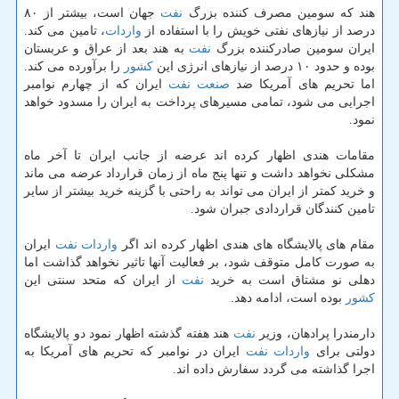
هند كه سومین مصرف كننده بزرگ
نفت
جهان است، بیشتر از ۸۰
درصد از نیازهای نفتی خویش را با استفاده از
واردات
، تامین می كند.
ایران سومین صادركننده بزرگ
نفت
به هند بعد از عراق و عربستان
بوده و حدود ۱۰ درصد از نیازهای انرژی این
كشور
را برآورده می كند.
اما تحریم های آمریكا ضد
صنعت
نفت
ایران كه از چهارم نوامبر
اجرایی می شود، تمامی مسیرهای پرداخت به ایران را مسدود خواهد
نمود.
مقامات هندی اظهار كرده اند عرضه از جانب ایران تا آخر ماه
مشكلی نخواهد داشت و تنها پنج ماه از زمان قرارداد عرضه می ماند
و خرید كمتر از ایران می تواند به راحتی با گزینه خرید بیشتر از سایر
تامین كنندگان قراردادی جبران شود.
مقام های پالایشگاه های هندی اظهار كرده اند اگر
واردات
نفت
ایران
به صورت كامل متوقف شود، بر فعالیت آنها تاثیر نخواهد گذاشت اما
دهلی نو مشتاق است به خرید
نفت
از ایران كه متحد سنتی این
كشور
بوده است، ادامه دهد.
دارمندرا پرادهان، وزیر
نفت
هند هفته گذشته اظهار نمود دو پالایشگاه
دولتی برای
واردات
نفت
ایران در نوامبر كه تحریم های آمریكا به
اجرا گذاشته می گردد سفارش داده اند.