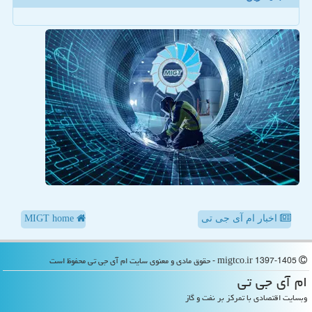
اخبار ام آی جی تی
MIGT home
migtco.ir 1397-1405 - حقوق مادی و معنوی سایت ام آی جی تی محفوظ است
ام آی جی تی
وبسایت اقتصادی با تمرکز بر نفت و گاز