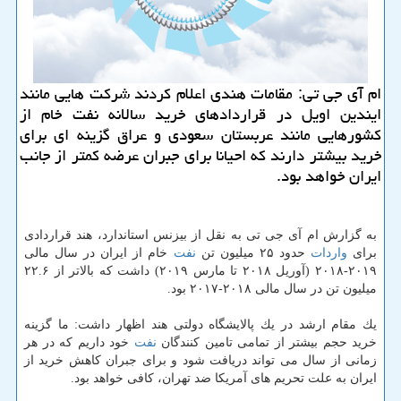
ام آی جی تی: مقامات هندی اعلام كردند شركت هایی مانند
ایندین اویل در قراردادهای خرید سالانه نفت خام از
كشورهایی مانند عربستان سعودی و عراق گزینه ای برای
خرید بیشتر دارند كه احیانا برای جبران عرضه كمتر از جانب
ایران خواهد بود.
به گزارش ام آی جی تی به نقل از بیزنس استاندارد، هند قراردادی
برای
واردات
حدود ۲۵ میلیون تن
نفت
خام از ایران در سال مالی
۲۰۱۹-۲۰۱۸ (آوریل ۲۰۱۸ تا مارس ۲۰۱۹) داشت كه بالاتر از ۲۲.۶
میلیون تن در سال مالی ۲۰۱۸-۲۰۱۷ بود.
یك مقام ارشد در یك پالایشگاه دولتی هند اظهار داشت: ما گزینه
خرید حجم بیشتر از تمامی تامین كنندگان
نفت
خود داریم كه در هر
زمانی از سال می تواند دریافت شود و برای جبران كاهش خرید از
ایران به علت تحریم های آمریكا ضد تهران، كافی خواهد بود.