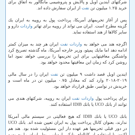
شركتهای ایندین اویل و پالایش و پتروشیمی مانگالور به اتفاق برای
خرید ۱.۲۵ میلیون تن
نفت
از ایران سفارش داده اند.
پس از آغاز تحریمهای آمریكا، پرداخت پول به روپیه به ایران یك
گزینه مطرح است. ایران می تواند از روپیه برای تهاتر
واردات
دارو و
سایر كالاها از هند استفاده نماید.
اگرچه هند می خواهد به
واردات
نفت
ایران هر چند به میزان كمتر
ادامه دهد اما مایك پمپئو، وزیر خارجه آمریكا، ماه گذشته تصریح كرد
واشنگتن معافیتهایی برای این تحریمها را بررسی خواهد نمود اما
روشن كرد كه زمان این معافیتها محدود خواهد بود.
ایندین اویل قصد داشت ۹ میلیون تن
نفت
ایران را در سال مالی
۲۰۱۹-۲۰۱۸ وارد كند كه معادل ۰.۷۵ میلیون تن در ماه است و
خریدش در نوامبر، طبق قرارداد خواهد بود.
برای پرداخت پول
واردات
نفت
ایران به روپیه، شركتهای هندی می
توانند از بانك UCO یا بانك IDIB استفاده كنند.
بانك UCO یا بانك IDIB كه هیچ فعالیتی در سیستم مالی آمریكا
ندارند، بعنوان كانال پرداخت پول به ایران تعیین شده اند. بانك UCO
در دور قبلی تحریمها هم عهده دار این مسئولیت شده بود. هند هم
اكنون با استفاده از كانالهای بانكی اروپایی، پول ایران را به یورو