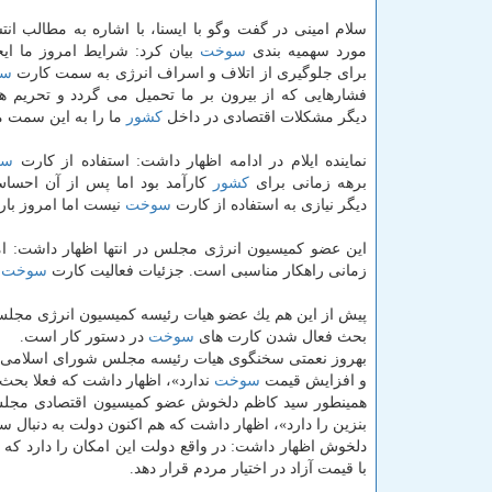
سلام امینی در گفت وگو با ایسنا، با اشاره به مطالب انتش
مورد سهمیه بندی
سوخت
بیان كرد: شرایط امروز ما ای
برای جلوگیری از اتلاف و اسراف انرژی به سمت كارت
سو
فشارهایی كه از بیرون بر ما تحمیل می گردد و تحریم ها
دیگر مشكلات اقتصادی در داخل
كشور
ما را به این سمت م
نماینده ایلام در ادامه اظهار داشت: استفاده از كارت
سو
برهه زمانی برای
كشور
كارآمد بود اما پس از آن احسا
دیگر نیازی به استفاده از كارت
سوخت
نیست اما امروز با
این عضو كمیسیون انرژی مجلس در انتها اظهار داشت: ا
زمانی راهكار مناسبی است. جزئیات فعالیت كارت
سوخت
ه
پیش از این هم یك عضو هیات رئیسه كمیسیون انرژی مجلس 
بحث فعال شدن كارت های
سوخت
در دستور كار است.
بهروز نعمتی سخنگوی هیات رئیسه مجلس شورای اسلامی هم ق
و افزایش قیمت
سوخت
ندارد»، اظهار داشت كه فعلا بحث
همینطور سید كاظم دلخوش عضو كمیسیون اقتصادی مجلس ه
بنزین را دارد»، اظهار داشت كه هم اكنون دولت به دنبال سه
دلخوش اظهار داشت: در واقع دولت این امكان را دارد كه 
با قیمت آزاد در اختیار مردم قرار دهد.