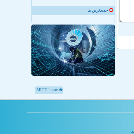
جدیدترین ها
MIGT home
یت