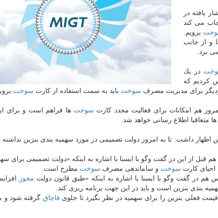
ار یافته در
جاب می كند
خت
برویم.
 و از جانب
ی برد.
خت
در یك
س كردیم كه
ردیگر برای مدیریت مصرف
سوخت
باید به سمت استفاده از كارت
سوخت
برویم
مروز هم امكانات برای فعالیت مجدد كارت
سوخت
ها فراهم است و برای ای
ا متعاقبا اطلاع رسانی خواهد شد.
اظهار داشت: تا به امروز دولت تصمیمی در مورد سهمیه بندی بنزین نداشته 
بل از این در گفت وگو با ایسنا با اشاره به اینكه «دولت تصمیمی برای سهم
 احیای كارت
سوخت
و ساماندهی مصرف
سوخت
مطرح است.
م در گفت وگو با ایسنا با اشاره به اینكه «طبق قانون دولت
مجوز
افزای
میه بندی بنزین است و باید در این جهت برنامه ریزی كند.
قیمت فعلی بنزین را برای سهمیه در نظر بگیرد تا جلوی
قاچاق
گرفته شود و ماز