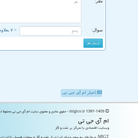
نظر:
سوال:
= ۷ بعلاوه ۵
اخبار ام آی جی تی
migtco.ir 1397-1405 - حقوق مادی و معنوی سایت ام آی جی تی محفوظ است
ام آی جی تی
وبسایت اقتصادی با تمرکز بر نفت و گاز
MIGT: دروازه‌ای به سوی دنیای انرژی، از نفت و گاز و سوخت فسیلی تا انرژی