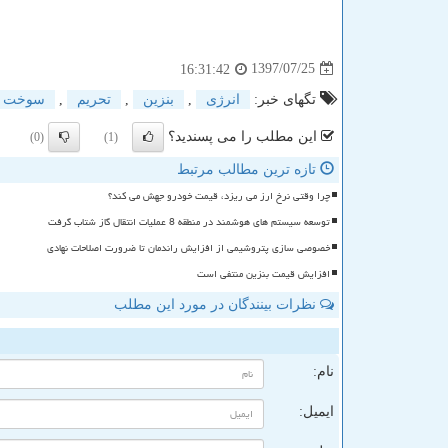
1397/07/25
16:31:42
تگهای خبر:
انرژی
,
بنزین
,
تحریم
,
سوخت
این مطلب را می پسندید؟
(0)
(1)
تازه ترین مطالب مرتبط
چرا وقتی نرخ ارز می ریزد، قیمت خودرو جهش می کند؟
توسعه سیستم های هوشمند در منطقه 8 عملیات انتقال گاز شتاب گرفت
خصوصی سازی پتروشیمی از افزایش راندمان تا ضرورت اصلاحات نهادی
افزایش قیمت بنزین منتفی است
نظرات بینندگان در مورد این مطلب
ن
نام:
ایمیل: