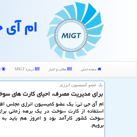
ام آی 
صفحه اصلی
مطالب و اخبار
درباره MIGT
ا
یك عضو كمیسیون انرژی:
برای مدیریت مصرف، احیای كارت های سوخ
ام آی جی تی: یك عضو كمیسیون انرژی مجلس اظه
استفاده از كارت سوخت در یك برهه زمانی برا
سوخت كشور كارآمد بود و امروز هم باید به
برویم.