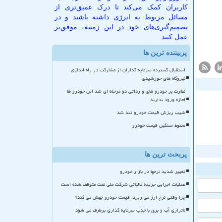
کاربران کمک می‌کند تا درک عمیق‌تری از
مسائل مربوط به انرژی داشته باشند و در
تصمیم‌گیری‌های خود در این زمینه، موفق‌تر
عمل کنند
پربیننده ترین ها
استقبال گسترده سرمایه گذاران از مشارکت در راه اندازی
نیروگاه های خورشیدی
نظارت بر خودرو های وارداتی دو مرحله ای شد این خودرو ها
اجازه ورود ندارند
شیب ریزش قیمت خودرو تند شد
سقوط سنگین قیمت خودرو
پربحث ترین ها
تغییر شدید نرخها در بازار خودرو
عملیات اجرایی جریمه مالیاتی شرکت ملی نفت متوقف شده است
چرا وقتی نرخ ارز می ریزد، قیمت خودرو جهش می کند؟
ناترازی آب و برق با جذب سرمایه گذاری برطرف می شود