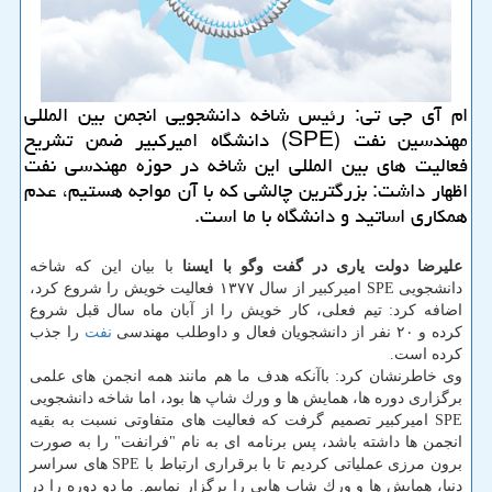
ام آی جی تی: رئیس شاخه دانشجویی انجمن بین المللی
مهندسین نفت (SPE) دانشگاه امیركبیر ضمن تشریح
فعالیت های بین المللی این شاخه در حوزه مهندسی نفت
اظهار داشت: بزرگترین چالشی كه با آن مواجه هستیم، عدم
همكاری اساتید و دانشگاه با ما است.
علیرضا دولت یاری در گفت وگو با ایسنا
با بیان این كه شاخه
دانشجویی SPE امیركبیر از سال ۱۳۷۷ فعالیت خویش را شروع كرد،
اضافه كرد: تیم فعلی، كار خویش را از آبان ماه سال قبل شروع
كرده و ۲۰ نفر از دانشجویان فعال و داوطلب مهندسی
نفت
را جذب
كرده است.
وی خاطرنشان كرد: باآنكه هدف ما هم مانند همه انجمن های علمی
برگزاری دوره ها، همایش ها و ورك شاپ ها بود، اما شاخه دانشجویی
SPE امیركبیر تصمیم گرفت كه فعالیت های متفاوتی نسبت به بقیه
انجمن ها داشته باشد، پس برنامه ای به نام "فرانفت" را به صورت
برون مرزی عملیاتی كردیم تا با برقراری ارتباط با SPE های سراسر
دنیا، همایش ها و ورك شاپ هایی را برگزار نماییم. ما دو دوره را در