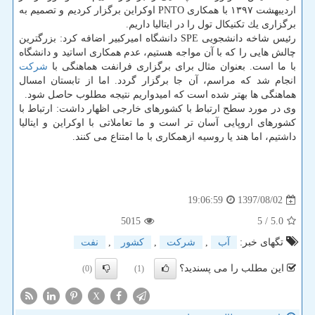
اردیبهشت ۱۳۹۷ با همكاری PNTO اوكراین برگزار كردیم و تصمیم به
برگزاری یك تكنیكال تول را در ایتالیا داریم.
رئیس شاخه دانشجویی SPE دانشگاه امیركبیر اضافه كرد: بزرگترین
چالش هایی را كه با آن مواجه هستیم، عدم همكاری اساتید و دانشگاه
با ما است. بعنوان مثال برای برگزاری فرانفت هماهنگی با
شركت
انجام شد كه مراسم، آن جا برگزار گردد. اما از تابستان امسال
هماهنگی ها بهتر شده است كه امیدواریم نتیجه مطلوب حاصل شود.
وی در مورد سطح ارتباط با كشورهای خارجی اظهار داشت: ارتباط با
كشورهای اروپایی آسان تر است و ما تعاملاتی با اوكراین و ایتالیا
داشتیم، اما هند یا روسیه ازهمكاری با ما امتناع می كنند.
1397/08/02
19:06:59
5015
/ 5
5.0
تگهای خبر:
آب
,
شركت
,
كشور
,
نفت
این مطلب را می پسندید؟
(0)
(1)
X