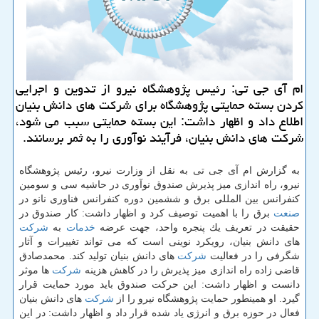
ام آی جی تی: رئیس پژوهشگاه نیرو از تدوین و اجرایی
كردن بسته حمایتی پژوهشگاه برای شركت های دانش بنیان
اطلاع داد و اظهار داشت: این بسته حمایتی سبب می شود،
شركت های دانش بنیان، فرآیند نوآوری را به ثمر برسانند.
به گزارش ام آی جی تی به نقل از وزارت نیرو، رئیس پژوهشگاه
نیرو، راه اندازی میز پذیرش صندوق نوآوری در حاشیه سی و سومین
كنفرانس بین المللی برق و ششمین دوره كنفرانس فناوری نانو در
صنعت
برق را با اهمیت توصیف كرد و اظهار داشت: كار صندوق در
حقیقت در تعریف یك پنجره واحد، جهت عرضه
خدمات
به
شركت
های دانش بنیان، رویكرد نوینی است كه می تواند تغییرات و آثار
شگرفی را در فعالیت
شركت
های دانش بنیان تولید كند. محمدصادق
قاضی زاده راه اندازی میز پذیرش را در كاهش هزینه
شركت
ها موثر
دانست و اظهار داشت: این حركت صندوق باید مورد حمایت قرار
گیرد. او همینطور حمایت پژوهشگاه نیرو را از
شركت
های دانش بنیان
فعال در حوزه برق و انرژی یاد شده قرار داد و اظهار داشت: در این