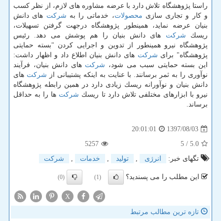
راستا پژوهشگاه تلاش دارد با عرضه مشاوره های لازم، از نظر كسب
و كار و تجاری سازی
محصولات
، خدماتی را به
شركت
های دانش
بنیان عرضه نماید، همینطور پژوهشگاه درجهت گرفتن تسهیلات،
ریسك
شركت
های دانش بنیان را هم پوشش می دهد. رئیس
پژوهشگاه نیرو همینطور از تدوین و اجرایی كردن "بسته حمایتی
پژوهشگاه" برای
شركت
های دانش بنیان اطلاع داد و اظهار داشت:
این بسته حمایتی سبب می شود،
شركت
های دانش بنیان، فرآیند
نوآوری را به ثمر برسانند. با عنایت به اینكه پشتیبانی از
شركت
های
دانش بنیان و نوآورانه ریسك زیادی دارد در همین رابطه پژوهشگاه
نیرو با ابزارهای مختلفی تلاش دارد تا ریسك
شركت
ها را به حداقل
برساند.
1397/08/03
20:01:01
5257
/ 5
5.0
تگهای خبر:
انرژی
,
تولید
,
خدمات
,
شركت
این مطلب را می پسندید؟
(0)
(1)
X
تازه ترین مطالب مرتبط