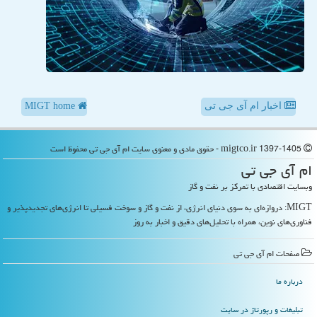
اخبار ام آی جی تی
MIGT home
migtco.ir 1397-1405 - حقوق مادی و معنوی سایت ام آی جی تی محفوظ است
ام آی جی تی
وبسایت اقتصادی با تمرکز بر نفت و گاز
MIGT: دروازه‌ای به سوی دنیای انرژی، از نفت و گاز و سوخت فسیلی تا انرژی‌های تجدیدپذیر و
فناوری‌های نوین، همراه با تحلیل‌های دقیق و اخبار به روز
صفحات ام آی جی تی
درباره ما
تبلیغات و رپورتاژ در سایت