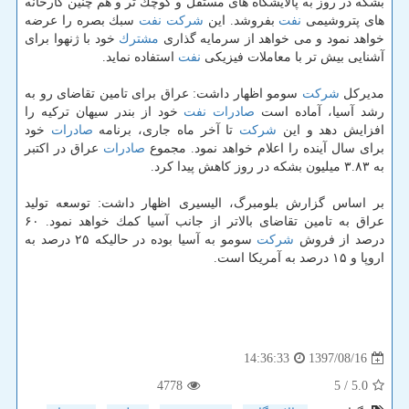
بشكه در روز به پالایشگاه های مستقل و كوچك تر و هم چنین كارخانه
های پتروشیمی
نفت
بفروشد. این
شركت
نفت
سبك بصره را عرضه
خواهد نمود و می خواهد از سرمایه گذاری
مشترك
خود با ژنهوا برای
آشنایی بیش تر با معاملات فیزیكی
نفت
استفاده نماید.
مدیركل
شركت
سومو اظهار داشت: عراق برای تامین تقاضای رو به
رشد آسیا، آماده است
صادرات
نفت
خود از بندر سیهان تركیه را
افزایش دهد و این
شركت
تا آخر ماه جاری، برنامه
صادرات
خود
برای سال آینده را اعلام خواهد نمود. مجموع
صادرات
عراق در اكتبر
به ۳.۸۳ میلیون بشكه در روز كاهش پیدا كرد.
بر اساس گزارش بلومبرگ، الیسیری اظهار داشت: توسعه تولید
عراق به تامین تقاضای بالاتر از جانب آسیا كمك خواهد نمود. ۶۰
درصد از فروش
شركت
سومو به آسیا بوده در حالیكه ۲۵ درصد به
اروپا و ۱۵ درصد به آمریكا است.
1397/08/16
14:36:33
4778
/ 5
5.0