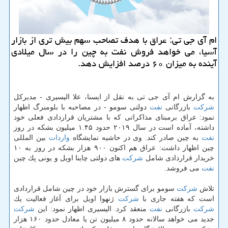
ام آی جی تی: عراق با هدف تصاحب سهم بیش تری از بازار
آسیا، می خواهد فروش نفت به چین را در سال میلادی
آینده به میزان ۶۰ درصد افزایش دهد.
به گزارش ام آی جی تی به نقل از ایسنا، علا الیسیری - مدیركل
شركت
بازرگانی
نفت
دولتی سومو - در مصاحبه با بلومبرگ اظهار
نمود: عراق برمبنای مذاكراتی كه با مشتریان قراردادی فعلی خود
داشته، آماده است در سال ۲۰۱۹ حدود ۱.۴۵ میلیون بشكه در روز
نفت
به چین صادر كند. وی در حاشیه نمایشگاه
واردات
بین المللی
چین اظهار داشت: عراق هم اكنون ۹۰۰ هزار بشكه در روز به ۱۰
خریدار قراردادی شامل
شركت
های دولتی چاینا اویل و یونی پك چین
نفت
می فروشد.
تلاش
شركت
سومو برای گسترش بازار خود در چین شامل قراردادی
است كه هفته جاری با
شركت
ژنهوا اویل برای آغاز فعالیت یك
شركت
بازرگانی
نفت
منعقد كرد. الیسیری اظهار نمود: این
شركت
جدید می خواهد سالانه حدود ۸ میلیون تن یا معادل حدود ۱۶۰ هزار