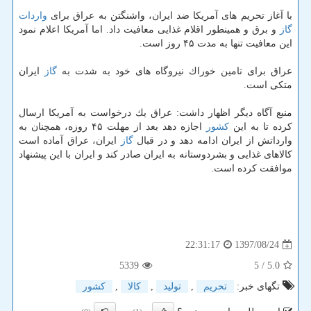
با آغاز تحریم های آمریكا ضد ایران، واشنگتن به عراق برای
واردات
گاز
و برق و همینطور اقلام غذایی معافیت داد. اما آمریكا اعلام نمود
این معافیت تنها به مدت ۴۵ روز است.
عراق برای تامین خوراك نیروگاه های خود به شدت به
گاز
ایران
متكی است.
منبع آگاه دیگر اظهار داشت: عراق یك درخواست به آمریكا ارسال
كرده تا به این
كشور
اجازه دهد بعد از مهلت ۴۵ روزه، همچنان به
وارداتش از ایران ادامه دهد و در قبال
گاز
ایران، عراق آماده است
كالاهای غذایی و بشردوستانه به ایران صادر كند و ایران با این پیشنهاد
موافقت كرده است.
1397/08/24
22:31:17
5339
/ 5
5.0
تگهای خبر:
تحریم
,
تولید
,
كالا
,
كشور