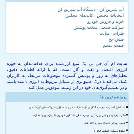
آب شیرین کن - دستگاه آب شیرین کن
انتخابات مجلس ، کاندیدای مجلس
خرید و فروش خودرو
شرکت صنعتی سخت پوشش
طراحی سایت
فیش حج
قیمت بیسیم
سایت ام آی جی تی یک منبع ارزشمند برای علاقه‌مندان به حوزه
انرژی، اقتصاد و نفت و گاز است، که با ارائه اطلاعات دقیق،
تحلیل‌های به روز و پوشش گسترده موضوعات مرتبط، به کاربران
کمک می‌کند تا درک عمیق‌تری از مسائل مربوط به انرژی داشته باشند
و در تصمیم‌گیری‌های خود در این زمینه، موفق‌تر عمل کنند
پربیننده ترین ها
استقبال گسترده سرمایه گذاران از مشارکت در راه اندازی نیروگاه های خورشیدی
نظارت بر خودرو های وارداتی دو مرحله ای شد این خودرو ها اجازه ورود ندارند
شیب ریزش قیمت خودرو تند شد
سقوط سنگین قیمت خودرو