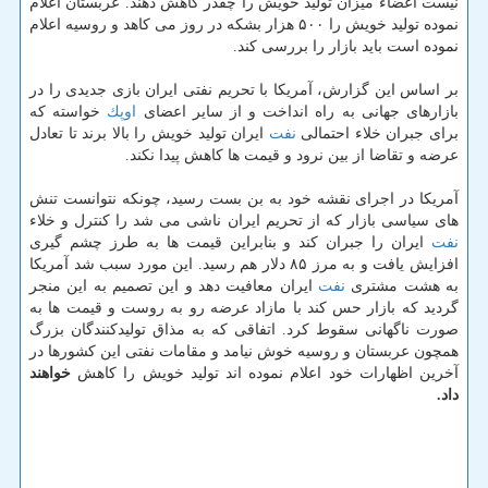
نیست اعضاء میزان تولید خویش را چقدر كاهش دهند. عربستان اعلام
نموده تولید خویش را ۵۰۰ هزار بشكه در روز می كاهد و روسیه اعلام
نموده است باید بازار را بررسی كند.
بر اساس این گزارش، آمریكا با تحریم نفتی ایران بازی جدیدی را در
بازارهای جهانی به راه انداخت و از سایر اعضای
اوپك
خواسته كه
برای جبران خلاء احتمالی
نفت
ایران تولید خویش را بالا برند تا تعادل
عرضه و تقاضا از بین نرود و قیمت ها كاهش پیدا نكند.
آمریكا در اجرای نقشه خود به بن بست رسید، چونكه نتوانست تنش
های سیاسی بازار كه از تحریم ایران ناشی می شد را كنترل و خلاء
نفت
ایران را جبران كند و بنابراین قیمت ها به طرز چشم گیری
افزایش یافت و به مرز ۸۵ دلار هم رسید. این مورد سبب شد آمریكا
به هشت مشتری
نفت
ایران معافیت دهد و این تصمیم به این منجر
گردید كه بازار حس كند با مازاد عرضه رو به روست و قیمت ها به
صورت ناگهانی سقوط كرد. اتفاقی كه به مذاق تولیدكنندگان بزرگ
همچون عربستان و روسیه خوش نیامد و مقامات نفتی این كشورها در
آخرین اظهارات خود اعلام نموده اند تولید خویش را كاهش
خواهند
داد.