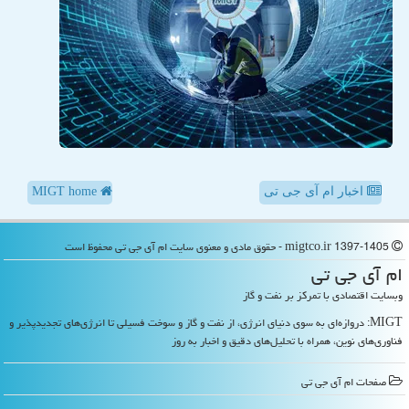
اخبار ام آی جی تی
MIGT home
migtco.ir 1397-1405 - حقوق مادی و معنوی سایت ام آی جی تی محفوظ است
ام آی جی تی
وبسایت اقتصادی با تمرکز بر نفت و گاز
MIGT: دروازه‌ای به سوی دنیای انرژی، از نفت و گاز و سوخت فسیلی تا انرژی‌های تجدیدپذیر و
فناوری‌های نوین، همراه با تحلیل‌های دقیق و اخبار به روز
صفحات ام آی جی تی