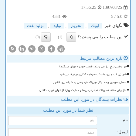
1397/08/25
17:36:25
4581
/ 5
5.0
تگهای خبر:
اوپك
,
تحریم
,
تولید
,
تولید نفت
این مطلب را می پسندید؟
(0)
(1)
X
تازه ترین مطالب مرتبط
چرا وقتی نرخ ارز می ریزد، قیمت خودرو جهش می کند؟
ناترازی آب و برق با جذب سرمایه گذاری برطرف می شود
اتصال سومین واحد بخار نیروگاه فردوسی به شبکه برق کشور
افزایش سقف تسهیلات تجدیدپذیرها و حمایت ویژه از توان تولید داخلی
نظرات بینندگان در مورد این مطلب
نظر شما در مورد این مطلب
نام:
ایمیل: