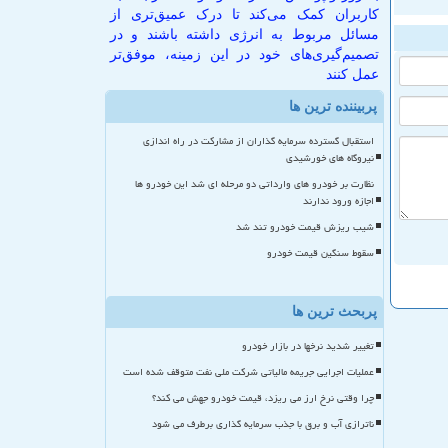
کاربران کمک می‌کند تا درک عمیق‌تری از
مسائل مربوط به انرژی داشته باشند و در
تصمیم‌گیری‌های خود در این زمینه، موفق‌تر
عمل کنند
پربیننده ترین ها
استقبال گسترده سرمایه گذاران از مشارکت در راه اندازی
نیروگاه های خورشیدی
نظارت بر خودرو های وارداتی دو مرحله ای شد این خودرو ها
اجازه ورود ندارند
شیب ریزش قیمت خودرو تند شد
سقوط سنگین قیمت خودرو
پربحث ترین ها
تغییر شدید نرخها در بازار خودرو
عملیات اجرایی جریمه مالیاتی شرکت ملی نفت متوقف شده است
چرا وقتی نرخ ارز می ریزد، قیمت خودرو جهش می کند؟
ناترازی آب و برق با جذب سرمایه گذاری برطرف می شود