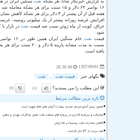
به گزارش خبرنگار شانا، هر بشكه
نفت
سنگین ایران در هف
۱۶ نوامبر ۶۴ دلار و ۱۵ سنت برای هر بشكه معامل
هفته قبل از آن بیشتر از ۳ دلار برای هر بشكه كاهش نشان داده است.
افزایش عرضه روزانه بیشتر از یك میلیونی روسیه، عربستا
عراق، كویت از ماه ژوئن سبب شد قیمت
نفت
در بازار با
شود.
قیمت
نفت
نسبت به مدت مشابه پارینه ۵ دلار و ۲۰
یافته است.
1397/09/01
20:30:49
تگهای خبر:
قیمت نفت
,
نفت
این مطلب را می پسندید؟
(0)
(1)
تازه ترین مطالب مرتبط
حضور سیل آسای مردم، تجدید بیعت با آرمان های امام شهید است
مشارکت و سرمایه گذاری در پروژه های صنعت نفت، محور مذاکرات تهران و دهلی
کاهش صادرات نفت روسیه در ماه ژوئن
نفت برنت از 97 دلار گذشت