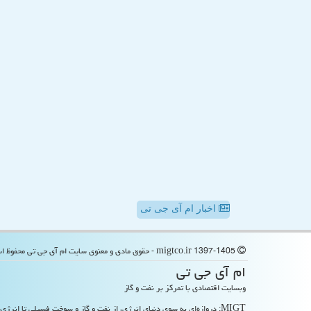
اخبار ام آی جی تی
migtco.ir 1397-1405 - حقوق مادی و معنوی سایت ام آی جی تی محفوظ است
ام آی جی تی
وبسایت اقتصادی با تمرکز بر نفت و گاز
MIGT: دروازه‌ای به سوی دنیای انرژی، از نفت و گاز و سوخت فسیلی تا انرژی