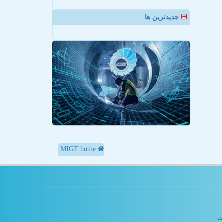
جدیدترین ها
MIGT home
یت