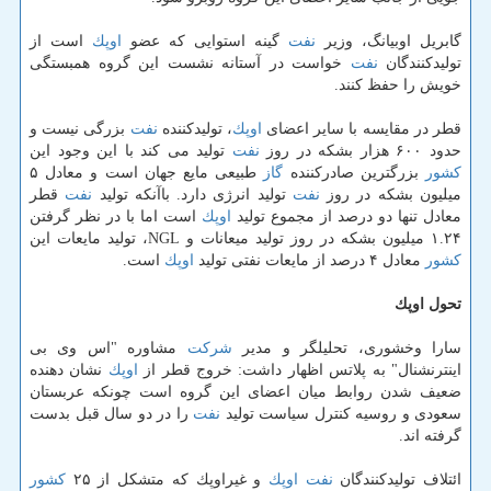
گابریل اوبیانگ، وزیر
نفت
گینه استوایی كه عضو
اوپك
است از
تولیدكنندگان
نفت
خواست در آستانه نشست این گروه همبستگی
خویش را حفظ كنند.
قطر در مقایسه با سایر اعضای
اوپك
، تولیدكننده
نفت
بزرگی نیست و
حدود ۶۰۰ هزار بشكه در روز
نفت
تولید می كند با این وجود این
كشور
بزرگترین صادركننده
گاز
طبیعی مایع جهان است و معادل ۵
میلیون بشكه در روز
نفت
تولید انرژی دارد. باآنكه تولید
نفت
قطر
معادل تنها دو درصد از مجموع تولید
اوپك
است اما با در نظر گرفتن
۱.۲۴ میلیون بشكه در روز تولید میعانات و NGL، تولید مایعات این
كشور
معادل ۴ درصد از مایعات نفتی تولید
اوپك
است.
تحول اوپك
سارا وخشوری، تحلیلگر و مدیر
شركت
مشاوره "اس وی بی
اینترنشنال" به پلاتس اظهار داشت: خروج قطر از
اوپك
نشان دهنده
ضعیف شدن روابط میان اعضای این گروه است چونكه عربستان
سعودی و روسیه كنترل سیاست تولید
نفت
را در دو سال قبل بدست
گرفته اند.
ائتلاف تولیدكنندگان
نفت
اوپك
و غیراوپك كه متشكل از ۲۵
كشور