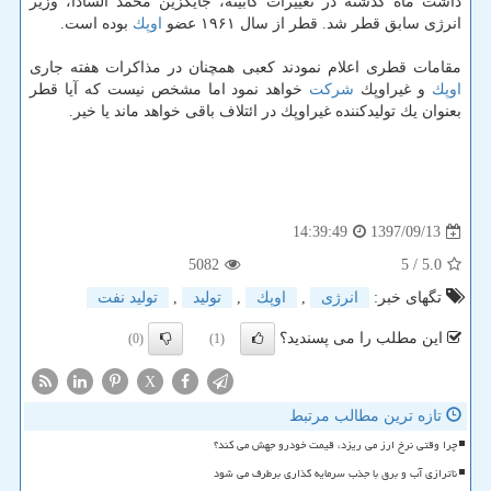
داشت ماه گذشته در تغییرات كابینه، جایگزین محمد السادا، وزیر
انرژی سابق قطر شد. قطر از سال ۱۹۶۱ عضو
اوپك
بوده است.
مقامات قطری اعلام نمودند كعبی همچنان در مذاكرات هفته جاری
اوپك
و غیراوپك
شركت
خواهد نمود اما مشخص نیست كه آیا قطر
بعنوان یك تولیدكننده غیراوپك در ائتلاف باقی خواهد ماند یا خیر.
1397/09/13
14:39:49
5082
/ 5
5.0
تگهای خبر:
انرژی
,
اوپك
,
تولید
,
تولید نفت
این مطلب را می پسندید؟
(0)
(1)
X
تازه ترین مطالب مرتبط
چرا وقتی نرخ ارز می ریزد، قیمت خودرو جهش می کند؟
ناترازی آب و برق با جذب سرمایه گذاری برطرف می شود