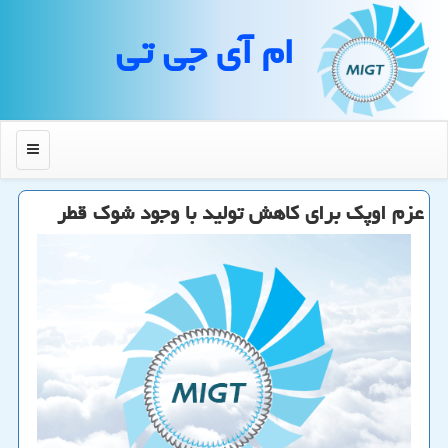
ام آی جی تی
منو
عزم اوپك برای كاهش تولید با وجود شوك قطر