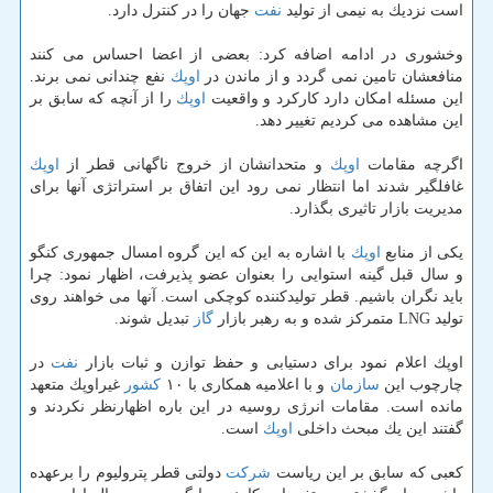
است نزدیك به نیمی از تولید
نفت
جهان را در كنترل دارد.
وخشوری در ادامه اضافه كرد: بعضی از اعضا احساس می كنند
منافعشان تامین نمی گردد و از ماندن در
اوپك
نفع چندانی نمی برند.
این مسئله امكان دارد كاركرد و واقعیت
اوپك
را از آنچه كه سابق بر
این مشاهده می كردیم تغییر دهد.
اگرچه مقامات
اوپك
و متحدانشان از خروج ناگهانی قطر از
اوپك
غافلگیر شدند اما انتظار نمی رود این اتفاق بر استراتژی آنها برای
مدیریت بازار تاثیری بگذارد.
یكی از منابع
اوپك
با اشاره به این كه این گروه امسال جمهوری كنگو
و سال قبل گینه استوایی را بعنوان عضو پذیرفت، اظهار نمود: چرا
باید نگران باشیم. قطر تولیدكننده كوچكی است. آنها می خواهند روی
تولید LNG متمركز شده و به رهبر بازار
گاز
تبدیل شوند.
اوپك اعلام نمود برای دستیابی و حفظ توازن و ثبات بازار
نفت
در
چارچوب این
سازمان
و با اعلامیه همكاری با ۱۰
كشور
غیراوپك متعهد
مانده است. مقامات انرژی روسیه در این باره اظهارنظر نكردند و
گفتند این یك مبحث داخلی
اوپك
است.
كعبی كه سابق بر این ریاست
شركت
دولتی قطر پترولیوم را برعهده