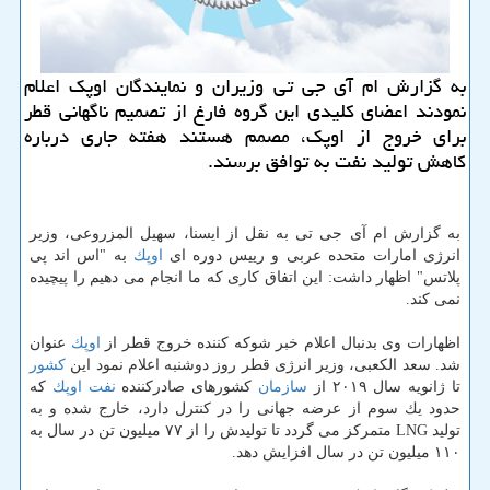
به گزارش ام آی جی تی وزیران و نمایندگان اوپك اعلام
نمودند اعضای كلیدی این گروه فارغ از تصمیم ناگهانی قطر
برای خروج از اوپك، مصمم هستند هفته جاری درباره
كاهش تولید نفت به توافق برسند.
به گزارش ام آی جی تی به نقل از ایسنا، سهیل المزروعی، وزیر
انرژی امارات متحده عربی و رییس دوره ای
اوپك
به "اس اند پی
پلاتس" اظهار داشت: این اتفاق كاری كه ما انجام می دهیم را پیچیده
نمی كند.
اظهارات وی بدنبال اعلام خبر شوكه كننده خروج قطر از
اوپك
عنوان
شد. سعد الكعبی، وزیر انرژی قطر روز دوشنبه اعلام نمود این
كشور
تا ژانویه سال ۲۰۱۹ از
سازمان
كشورهای صادركننده
نفت
اوپك
كه
حدود یك سوم از عرضه جهانی را در كنترل دارد، خارج شده و به
تولید LNG متمركز می گردد تا تولیدش را از ۷۷ میلیون تن در سال به
۱۱۰ میلیون تن در سال افزایش دهد.