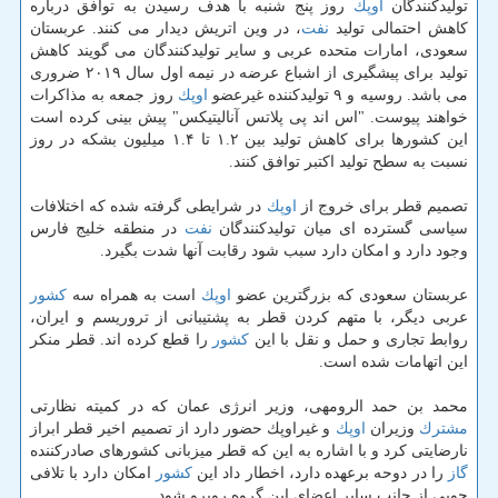
تولیدكنندگان
اوپك
روز پنج شنبه با هدف رسیدن به توافق درباره
كاهش احتمالی تولید
نفت
، در وین اتریش دیدار می كنند. عربستان
سعودی، امارات متحده عربی و سایر تولیدكنندگان می گویند كاهش
تولید برای پیشگیری از اشباع عرضه در نیمه اول سال ۲۰۱۹ ضروری
می باشد. روسیه و ۹ تولیدكننده غیرعضو
اوپك
روز جمعه به مذاكرات
خواهند پیوست. "اس اند پی پلاتس آنالیتیكس" پیش بینی كرده است
این كشورها برای كاهش تولید بین ۱.۲ تا ۱.۴ میلیون بشكه در روز
نسبت به سطح تولید اكتبر توافق كنند.
تصمیم قطر برای خروج از
اوپك
در شرایطی گرفته شده كه اختلافات
سیاسی گسترده ای میان تولیدكنندگان
نفت
در منطقه خلیج فارس
وجود دارد و امكان دارد سبب شود رقابت آنها شدت بگیرد.
عربستان سعودی كه بزرگترین عضو
اوپك
است به همراه سه
كشور
عربی دیگر، با متهم كردن قطر به پشتیبانی از تروریسم و ایران،
روابط تجاری و حمل و نقل با این
كشور
را قطع كرده اند. قطر منكر
این اتهامات شده است.
محمد بن حمد الرومهی، وزیر انرژی عمان كه در كمیته نظارتی
مشترك
وزیران
اوپك
و غیراوپك حضور دارد از تصمیم اخیر قطر ابراز
نارضایتی كرد و با اشاره به این كه قطر میزبانی كشورهای صادركننده
گاز
را در دوحه برعهده دارد، اخطار داد این
كشور
امكان دارد با تلافی
جویی از جانب سایر اعضای این گروه روبرو شود.