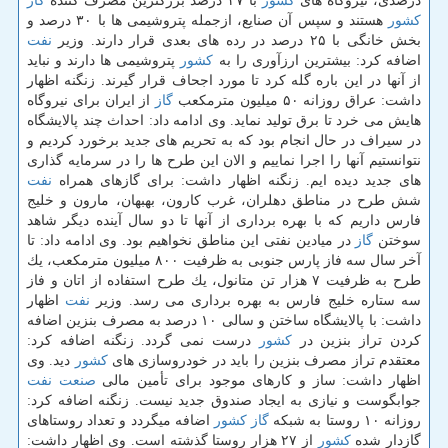
درصدی، نیروگاه های
كشور
با ۳۷ درصد بزرگترین مصرف كننده
گاز
كشور
هستند و سپس آن صنایع، ازجمله پتروشیمی ها با ۳۰ درصد و
بخش خانگی با ۲۵ درصد در رده های بعدی قرار دارند. وزیر
نفت
اضافه كرد: بیشترین ارزآوری را به
كشور
پتروشیمی ها دارند و نباید
از آنها در این باره گله كرد تا مورد اجحاف قرار گیرند. زنگنه اظهار
داشت: عراق روزانه ۵۰ میلیون مترمكعب
گاز
از ایران برای نیروگاه
هایش می خرد تا برق تولید نماید. وی ادامه داد: احداث چند پالایشگاه
در سیراف در حال انجام بود كه به تحریم های جدید برخورد كردیم و
نتوانستیم آنها را اجرا نماییم و الان این طرح ها را در سرمایه گذاری
های جدید دیده ایم. زنگنه اظهار داشت: برای گازهای همراه
نفت
شش طرح در مناطق دهلران، غرب كارون، بهبهان، مارون و خلیج
فارس داریم كه با بهره برداری از آنها تا دو سال آینده دیگر شاهد
سوختن
گاز
در میادین نفتی این مناطق نخواهیم بود. وی ادامه داد: تا
آخر سال سه فاز پارس جنوبی به ظرفیت ۸۰۰ میلیون مترمكعب، یك
طرح به ظرفیت ۷ هزار تن متانول، یك طرح استفاده از اتان و فاز
سه ستاره خلیج فارس به بهره برداری می رسد. وزیر
نفت
اظهار
داشت: با پالایشگاه ساختن و سالی ۱۰ درصد به مصرف بنزین اضافه
كردن تراز بنزین در
كشور
درست نمی گردد. زنگنه اضافه كرد:
معتقدم تراز مصرف بنزین را باید در خودروسازی های
كشور
دید. وی
اظهار داشت: ساز و كارهای موجود برای تأمین مالی
صنعت
نفت
جوابگوست و نیازی به ایجاد صندوق جدید نیست. زنگنه اضافه كرد:
روزانه ۱۰ روستا به شبكه
گاز
كشور
اضافه میگردد و تعداد روستاهای
گازدار شده
كشور
از ۲۷ هزار روستا گذشته است. وی اظهار داشت: