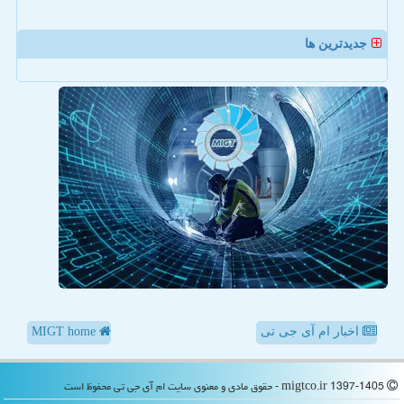
جدیدترین ها
اخبار ام آی جی تی
MIGT home
migtco.ir 1397-1405 - حقوق مادی و معنوی سایت ام آی جی تی محفوظ است