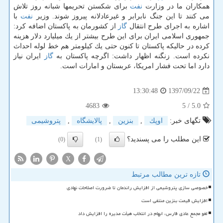
همكاران ما در وزارت
نفت
برای شكستن تحریمها شبانه روز تلاش
می كنند تا این جنگ نابرابر و غیرعادلانه پیروز شوند. وزیر
نفت
با
اشاره به اجرای طرح انتقال
گاز
از كشورمان به پاكستان اضافه كرد:
جمهوری اسلامی ایران برای این طرح بیشتر از یك میلیارد دلار هزینه
كرده در حالیكه پاكستان تا كنون حتی یك كیلومتر هم خط لوله احداث
نكرده است. زنگنه اظهار داشت: اگرچه پاكستان به
گاز
ایران نیاز
دارد اما تحت فشار امریكا، عربستان و امارات است.
1397/09/22
13:30:48
4683
/ 5
5.0
تگهای خبر:
اوپك
,
بنزین
,
پالایشگاه
,
پتروشیمی
این مطلب را می پسندید؟
(0)
(1)
X
تازه ترین مطالب مرتبط
خصوصی سازی پتروشیمی از افزایش راندمان تا ضرورت اصلاحات نهادی
افزایش قیمت بنزین منتفی است
لغو مجمع عادی فارس، ابهام در انتخاب هیأت مدیره را افزایش داد