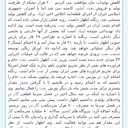
كاهش تولیدات مان موافقت می كردیم ۶۰۰ هزار بشكه از ظرفیت
تولید و فروش
نفت
كشور
كاسته می شد اما با اصرار، جمهوری
اسلامی ایران از اجرای قطعنامه اجلاس اخیر
اوپك
برای كاهش تولید
مستثنی شد. زنگنه اظهار داشت: روند فعلی بازار نشان داده است كه
اقدام مثبت
اوپك
در كاهش تولید
نفت
پذیرفته شده است. وی ادامه
داد: تهدیداتی متوجه
اوپك
است كه بعضی از آنها خارجی و بخشی
دیگر داخلی است. زنگنه با اشاره به طراحی ۲۷ فاز برای پارس
جنوبی اظهار داشت: تا پارینه ۲۱ فاز به مدار آمد و تا اختتام امسال ۴
فاز دیگر عملیاتی خواهد شد. وی ادامه داد: اوراق ریالی توسعه
صنعت
نفت
بزودی عرضه خواهد شد كه در قالب آن عملیات اجرایی
۳۳ میدان جدید دیده شده است. وزیر
نفت
اظهار داشت:
نفت
خام و
فراورده های نفتی از نظر تحریم تفاوتی باهم ندارند بلكه فشار امریكا
برای تحریم فراورده های نفتی ایران بیشتر از
نفت
خام است. زنگنه
اضافه كرد: در بورس
نفت
اجازه عرضه یك میلیون بشكه
نفت
خام را
داشتیم كه به اختتام رسید و در تلاشیم تا با گرفتن
مجوز
مقدار
بیشتری برای مدت شش ماه بار دیگر بورس
نفت
را فعال نماییم. وی
با اشاره به اینكه در چند سال اخیر در فصل سرما قطعی
گاز
در
واحدهای تولیدی نداشتیم اظهار داشت: پیش بینی می نماییم امسال
در فصل سرما به مصرف ۸۰۰ هزار مترمكعب
گاز
در روز برسیم.
زنگنه اضافه كرد: نیروگاه های
كشور
سالانه ۸۰ میلیارد مترمكعب
گاز
مصرف می كنند در حالیكه با سرمایه گذاری و راندمان بالا با نیمی از
این مقدار هم می توانند فعالیت كنند. وی اظهار داشت: از نظر