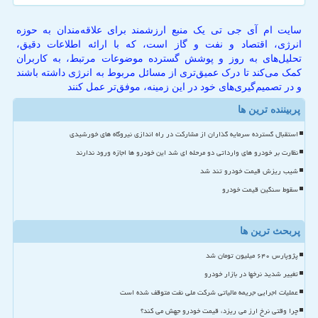
سایت ام آی جی تی یک منبع ارزشمند برای علاقه‌مندان به حوزه
انرژی، اقتصاد و نفت و گاز است، که با ارائه اطلاعات دقیق،
تحلیل‌های به روز و پوشش گسترده موضوعات مرتبط، به کاربران
کمک می‌کند تا درک عمیق‌تری از مسائل مربوط به انرژی داشته باشند
و در تصمیم‌گیری‌های خود در این زمینه، موفق‌تر عمل کنند
پربیننده ترین ها
استقبال گسترده سرمایه گذاران از مشارکت در راه اندازی نیروگاه های خورشیدی
نظارت بر خودرو های وارداتی دو مرحله ای شد این خودرو ها اجازه ورود ندارند
شیب ریزش قیمت خودرو تند شد
سقوط سنگین قیمت خودرو
پربحث ترین ها
پژوپارس ۶۴۰ میلیون تومان شد
تغییر شدید نرخها در بازار خودرو
عملیات اجرایی جریمه مالیاتی شرکت ملی نفت متوقف شده است
چرا وقتی نرخ ارز می ریزد، قیمت خودرو جهش می کند؟