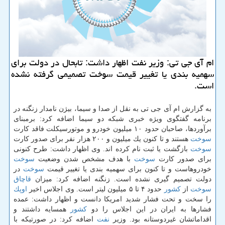
ام آی جی تی: وزیر نفت اظهار داشت: تابحال در دولت برای
سهمیه بندی یا تغییر قیمت سوخت تصمیمی گرفته نشده
است.
به گزارش ام آی جی تی به نقل از صدا و سیما، بیژن نامدار زنگنه در
برنامه گفتگوی ویژه خبری شبكه دو سیما اضافه كرد: برمبنای
برآوردها، صاحبان حدود ۱۰ میلیون خودرو و موتورسیكلت فاقد كارت
سوخت
هستند و تا كنون یك میلیون و ۲۰۰ هزار نفر برای صدور كارت
سوخت
بازگشت یا ثبت نام كرده اند. وی اظهار داشت: طرح كنونی
برای صدور كارت
سوخت
با هدف مشخص شدن وضعیت
سوخت
خودروهاست و تا كنون برای سهمیه بندی یا تغییر قیمت
سوخت
در
دولت تصمیم گیری نشده است. زنگنه اضافه كرد: میزان
قاچاق
سوخت
از
كشور
حدود ۴ تا ۵ میلیون لیتر است. وی اجلاس اخیر
اوپك
را سخت و تحت فشار شدید امریكا دانست و اظهار داشت: عمده
فشارها به ایران در این اجلاس را دو
كشور
همسایه داشتند و
اقداماتشان غیردوستانه بود. وزیر
نفت
اضافه كرد: در صورتیكه با