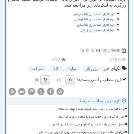
زرگری به لینک‌های زیر مراجعه کنید.
نرم افزار حسابداری طلا و جواهر
نرم افزار حسابداری طلا فروشی
نرم افزار حسابداری طلا سازی
نرم افزار حسابداری زرگری
1397/09/30
15:19:37
5822
/ 5
5.0
تگهای خبر:
رپورتاژ
,
تولید
,
كالا
,
شركت
این مطلب را می پسندید؟
(0)
(1)
X
تازه ترین مطالب مرتبط
چرا وقتی نرخ ارز می ریزد، قیمت خودرو جهش می کند؟
ناترازی آب و برق با جذب سرمایه گذاری برطرف می شود
اتصال سومین واحد بخار نیروگاه فردوسی به شبکه برق کشور
افزایش سقف تسهیلات تجدیدپذیرها و حمایت ویژه از توان تولید داخلی