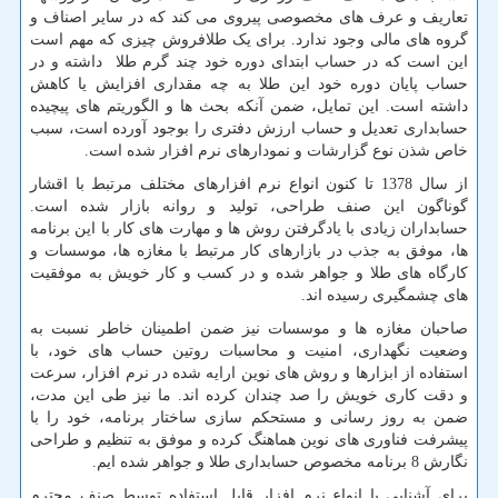
تعاریف و عرف های مخصوصی پیروی می کند که در سایر اصناف و
گروه های مالی وجود ندارد. برای یک طلافروش چیزی که مهم است
این است که در حساب ابتدای دوره خود چند گرم طلا داشته و در
حساب پایان دوره خود این طلا به چه مقداری افزایش یا کاهش
داشته است. این تمایل، ضمن آنکه بحث ها و الگوریتم های پیچیده
حسابداری تعدیل و حساب ارزش دفتری را بوجود آورده است، سبب
خاص شذن نوع گزارشات و نمودارهای نرم افزار شده است.
از سال 1378 تا کنون انواع نرم افزارهای مختلف مرتبط با اقشار
گوناگون این صنف طراحی، تولید و روانه بازار شده است.
حسابداران زیادی با یادگرفتن روش ها و مهارت های کار با این برنامه
ها، موفق به جذب در بازارهای کار مرتبط با مغازه ها، موسسات و
کارگاه های طلا و جواهر شده و در کسب و کار خویش به موفقیت
های چشمگیری رسیده اند.
صاحبان مغازه ها و موسسات نیز ضمن اطمینان خاطر نسبت به
وضعیت نگهداری، امنیت و محاسبات روتین حساب های خود، با
استفاده از ابزارها و روش های نوین ارایه شده در نرم افزار، سرعت
و دقت کاری خویش را صد چندان کرده اند. ما نیز طی این مدت،
ضمن به روز رسانی و مستحکم سازی ساختار برنامه، خود را با
پیشرفت فناوری های نوین هماهنگ کرده و موفق به تنظیم و طراحی
نگارش 8 برنامه مخصوص حسابداری طلا و جواهر شده ایم.
برای آشنایی با انواع نرم افزار قابل استفاده توسط صنف محترم