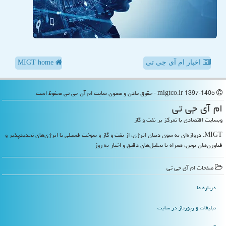
اخبار ام آی جی تی
MIGT home
migtco.ir 1397-1405 - حقوق مادی و معنوی سایت ام آی جی تی محفوظ است
ام آی جی تی
وبسایت اقتصادی با تمرکز بر نفت و گاز
MIGT: دروازه‌ای به سوی دنیای انرژی، از نفت و گاز و سوخت فسیلی تا انرژی‌های تجدیدپذیر و
فناوری‌های نوین، همراه با تحلیل‌های دقیق و اخبار به روز
صفحات ام آی جی تی
درباره ما
تبلیغات و رپورتاژ در سایت