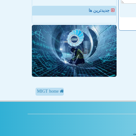
جدیدترین ها
MIGT home
یت