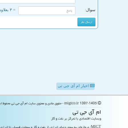
سوال:
= ۳ بعلاوه ۱
اخبار ام آی جی تی
migtco.ir 1397-1405 - حقوق مادی و معنوی سایت ام آی جی تی محفوظ است
ام آی جی تی
وبسایت اقتصادی با تمرکز بر نفت و گاز
MIGT: دروازه‌ای به سوی دنیای انرژی، از نفت و گاز و سوخت فسیلی تا انرژی