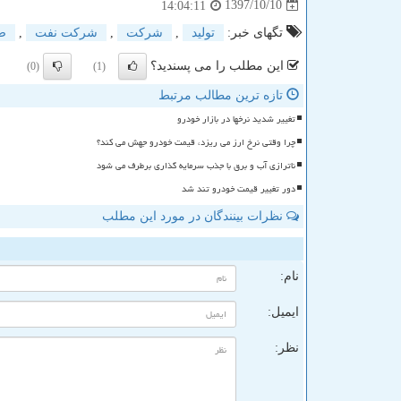
1397/10/10
14:04:11
تگهای خبر:
تولید
,
شركت
,
شركت نفت
,
ص
این مطلب را می پسندید؟
(0)
(1)
تازه ترین مطالب مرتبط
تغییر شدید نرخها در بازار خودرو
چرا وقتی نرخ ارز می ریزد، قیمت خودرو جهش می کند؟
ناترازی آب و برق با جذب سرمایه گذاری برطرف می شود
دور تغییر قیمت خودرو تند شد
نظرات بینندگان در مورد این مطلب
ن
نام:
ایمیل:
نظر: