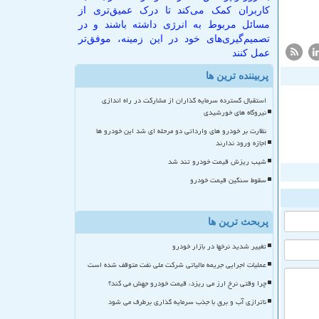
کاربران کمک می‌کند تا درک عمیق‌تری از
مسائل مربوط به انرژی داشته باشند و در
تصمیم‌گیری‌های خود در این زمینه، موفق‌تر
عمل کنند
پربیننده ترین ها
استقبال گسترده سرمایه گذاران از مشارکت در راه اندازی
نیروگاه های خورشیدی
نظارت بر خودرو های وارداتی دو مرحله ای شد این خودرو ها
اجازه ورود ندارند
شیب ریزش قیمت خودرو تند شد
سقوط سنگین قیمت خودرو
پربحث ترین ها
تغییر شدید نرخها در بازار خودرو
عملیات اجرایی جریمه مالیاتی شرکت ملی نفت متوقف شده است
چرا وقتی نرخ ارز می ریزد، قیمت خودرو جهش می کند؟
ناترازی آب و برق با جذب سرمایه گذاری برطرف می شود