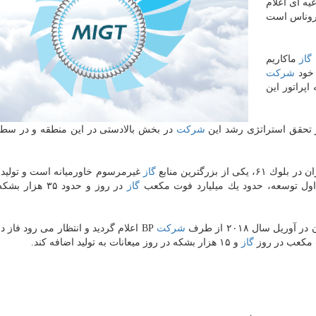
یه ای اعلام
 پتروناس است
گاز
ماكاریم
شركت
BP Explo كه اپراتور این
شركت
در بخش بالادستی در این منطقه و در سط
گاز
غیرمرسوم خاورمیانه است و تولید
گاز
در روز و حدود ۳۵ هز
 سال ۲۰۱۸ از طرف
شركت
BP اعلام گردید و انتظار می رود فاز دو
گاز
و ۱۵ هزار بشكه در روز میعانات به تولید اضافه كند.