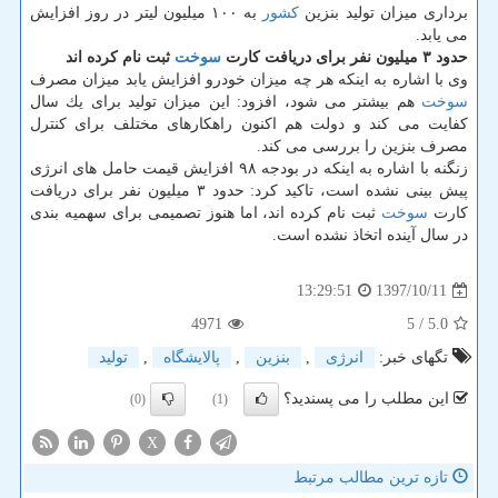
برداری میزان تولید بنزین
كشور
به ۱۰۰ میلیون لیتر در روز افزایش
می یابد.
حدود ۳ میلیون نفر برای دریافت كارت
سوخت
ثبت نام كرده اند
وی با اشاره به اینكه هر چه میزان خودرو افزایش یابد میزان مصرف
سوخت
هم بیشتر می شود، افزود: این میزان تولید برای یك سال
كفایت می كند و دولت هم اكنون راهكارهای مختلف برای كنترل
مصرف بنزین را بررسی می كند.
زنگنه با اشاره به اینكه در بودجه ۹۸ افزایش قیمت حامل های انرژی
پیش بینی نشده است، تاكید كرد: حدود ۳ میلیون نفر برای دریافت
كارت
سوخت
ثبت نام كرده اند، اما هنوز تصمیمی برای سهمیه بندی
در سال آینده اتخاذ نشده است.
1397/10/11
13:29:51
4971
/ 5
5.0
تگهای خبر:
انرژی
,
بنزین
,
پالایشگاه
,
تولید
این مطلب را می پسندید؟
(0)
(1)
X
تازه ترین مطالب مرتبط