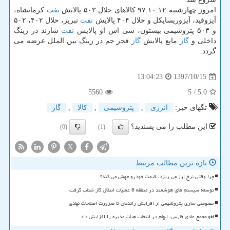
امروز چهارشنبه ۹۷.۱۰.۱۲ كالاهای حلال ۵۰۳ پالایش
نفت
كرمانشاه،
آیزوفید، آیزوریسایكل و حلال ۴۰۴ پالایش
نفت
تبریز، حلال ۴۰۲، ۵۰۲
و ۵۰۳ پتروشیمی بیستون، سی اس او پالایش
نفت
شازند در رینگ
داخلی و
گاز
مایع پالایش
گاز
فجر جم در رینگ بین الملل عرضه می
گردد.
1397/10/15
13:04:23
5560
/ 5
5.0
تگهای خبر:
انرژی
,
پتروشیمی
,
كالا
,
گاز
این مطلب را می پسندید؟
(0)
(1)
X
تازه ترین مطالب مرتبط
چرا وقتی نرخ ارز می ریزد، قیمت خودرو جهش می کند؟
توسعه سیستم های هوشمند در منطقه 8 عملیات انتقال گاز شتاب گرفت
خصوصی سازی پتروشیمی از افزایش راندمان تا ضرورت اصلاحات نهادی
لغو مجمع عادی فارس، ابهام در انتخاب هیأت مدیره را افزایش داد