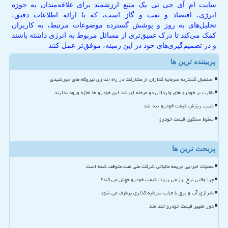
سایت ام آی جی تی یک منبع ارزشمند برای علاقه‌مندان به حوزه
انرژی، اقتصاد و نفت و گاز است، که با ارائه اطلاعات دقیق،
تحلیل‌های به روز و پوشش گسترده موضوعات مرتبط، به کاربران
کمک می‌کند تا درک عمیق‌تری از مسائل مربوط به انرژی داشته باشند
و در تصمیم‌گیری‌های خود در این زمینه، موفق‌تر عمل کنند
پربیننده ترین ها
استقبال گسترده سرمایه گذاران از مشارکت در راه اندازی نیروگاه های خورشیدی
نظارت بر خودرو های وارداتی دو مرحله ای شد این خودرو ها اجازه ورود ندارند
شیب ریزش قیمت خودرو تند شد
سقوط سنگین قیمت خودرو
پربحث ترین ها
عملیات اجرایی جریمه مالیاتی شرکت ملی نفت متوقف شده است
چرا وقتی نرخ ارز می ریزد، قیمت خودرو جهش می کند؟
ناترازی آب و برق با جذب سرمایه گذاری برطرف می شود
دور تغییر قیمت خودرو تند شد