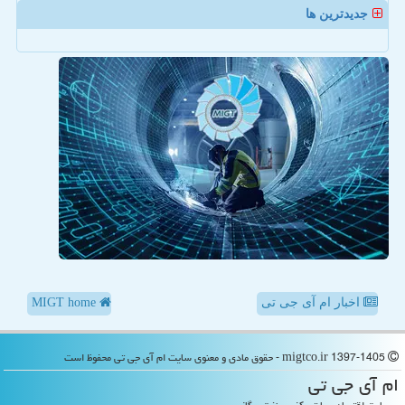
جدیدترین ها
اخبار ام آی جی تی
MIGT home
migtco.ir 1397-1405 - حقوق مادی و معنوی سایت ام آی جی تی محفوظ است
ام آی جی تی