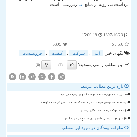
برداشت بی رویه از منابع
آب
زیرزمینی است.
1397/10/23
15:06:18
5395
/ 5
5.0
تگهای خبر:
آب
,
شركت
,
كیفیت
,
فرونشست
این مطلب را می پسندید؟
(0)
(1)
X
تازه ترین مطالب مرتبط
ناترازی آب و برق با جذب سرمایه گذاری برطرف می شود
توسعه سیستم های هوشمند در منطقه 8 عملیات انتقال گاز شتاب گرفت
جزئیات سوخت رسانی به ناوگان اربعین
افزایش ۱۳ درصدی تامین برق صنایع در دوره گرم
نظرات بینندگان در مورد این مطلب