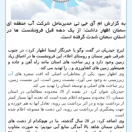
به گزارش ام آی جی تی مدیرعامل شركت آب منطقه ای
سمنان اظهار داشت: از یك دهه قبل فرونشست ها در
استان سمنان شدت گرفته است.
ایرج حیدریان در گفت وگو با خبرنگار ایسنا اظهار كرد:، در جنوب
شرقی شهر سمنان و روستای اعلاء، این فرونشست ها در اعماق زیاد
زمین وجود دارد و زیر ساخت های استان مانند راه آهن و جاده و
همینطور زمین های كشاورزی و... را تهدید می كند.
وی اظهار نمود: یكی از مخاطرات اصلی كه افت سفره های
آب
زیرزمینی به وجود می آورد، نشست زمین است، این نشست زمین،
زیر ساخت های اصلی و توسعه استان را تهدید می كند.
حیدریان عنوان كرد: در نقشه از 28 محدوده مطالعاتی در استان
سمنان، 15 محدوده ممنوعه اعلام شده است كه تغذیه آنها بسیار كمتر
از برداشت بوده و در اثر برداشت بی رویه، تعادل آنها به هم خورده و
جهت پیشگیری از برداشت بی رویه، این دشت ها ممنوعه اعلام شده
است.
وی اضافه كرد: در 20 سال گذشته، ما در هیچكدام از دشت های
استان سمنان شاهد بالا آمدگی منابع آبی نبودیم؛ به صورت متناوب