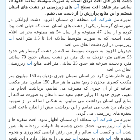
دشت ها در حال افت كردن است، به صورت متوسط سالانه حدود 70
سانتی متر شاهد افت سطح
آب
های زیرزمینی در دشت های استان
هستیم و این منابع پرارزش را از دست می دهیم.
مدیرعامل
شركت
آب
منطقه ای سمنان افزود: دشت ایوانكی در
شهرستان گرمسار، یكی از دشت های استان است كه خیلی افت پیدا
كرده و از سال 47 ممنوعه و از سال 54 هم ممنوعه بحرانی اعلام
شده است، كه به صورت متوسط سالانه 1.4 تا 1.5 متر افت
آب
زیرزمینی در این دشت اتفاق می افتد.
حیدریان افزود: به صورت متوسط سالانه در دشت گرمسار هم حدود
93 سانتی متر، نزدیك به یك متر، در دشت سمنان حدود 70 سانتی
متر، و دشت سرخه هم حدود 25 سانتی متر افت منابع
آب
زیرزمینی
اتفاق می افتد.
وی خاطرنشان كرد: در استان سمنان چیزی نزدیك به 150 میلیون متر
مكعب كسری مخزن داریم؛ یعنی ما هر سال 150 میلیون متر مكعب
اضافه تر از آن چیزی كه مصرف می نماییم، برداشت انجام می
دهیم، چیزی حدود 11 برابر حجم مفید سد دامغان به صورت سالانه از
منابع آبی استان برداشت می نماییم، به شكلی اضافه تر از سهمیه
خودمان برداشت می نماییم و این برداشت بیش از اندازه باعث افت
سفره های زیرزمینی می گردد.
مدیرعامل
شركت
آب
منطقه ای سمنان اظهار نمود: افت سفره ها و
منابع
آب
زیرزمینی، خشك شدن چشمه ها، قنوات، رودخانه ها، شور
شدن
آب
و كیفیت
آب
سالم و از بین رفتن اراضی كشاورزی و هجوم
سفره های
آب
شور به سمت
آب
شیرین را به دنبال دارد و این نتیجه