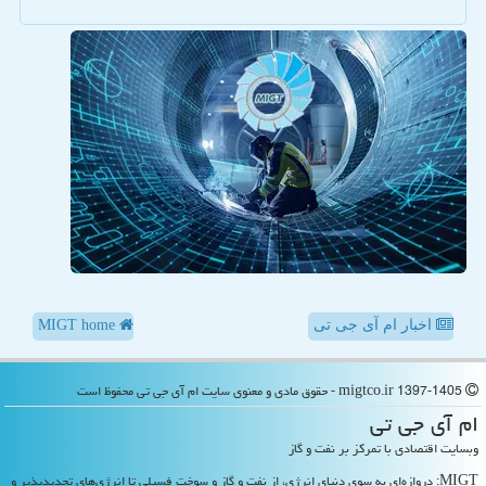
اخبار ام آی جی تی
MIGT home
migtco.ir 1397-1405 - حقوق مادی و معنوی سایت ام آی جی تی محفوظ است
ام آی جی تی
وبسایت اقتصادی با تمرکز بر نفت و گاز
MIGT: دروازه‌ای به سوی دنیای انرژی، از نفت و گاز و سوخت فسیلی تا انرژی‌های تجدیدپذیر و